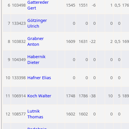
Gattereder
6
103498
1545
1551
-6
1
0,5
176
Gert
Götzinger
7
133423
0
0
0
0
0
Ulrich
Grabner
8
103832
1609
1631
-22
2
0,5
169
Anton
Habernik
9
104349
0
0
0
0
0
Dieter
10
133398
Hafner Elias
0
0
0
0
0
11
106914
Koch Walter
1748
1786
-38
10
5
189
Lutnik
12
108577
1602
1602
0
0
0
Thomas