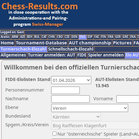
Logged on: Gast
Arabic
ARM
AZE
BIH
BUL
CAT
CHN
CRO
CZE
DEN
ENG
ESP
FAI
FIN
FRA
GER
GRE
INA
I
Home
Tournament-Database
AUT championship
Pictures
F
Turnierschach-Elozahl
Schnellschach-Elozahl
Allgemeines
Turnier anmelden: AUT
FIDE
Spieler anmelden
Elo AU
Willkommen bei den offiziellen Turnierscha
FIDE-Elolisten Stand
AUT-Elolisten Stand
13.945
Personennummer
Nachname
Vorname
Ebene
Bundesland
Spgem./Kreis/Verein
Nur "österreichische" Spieler (Land=A