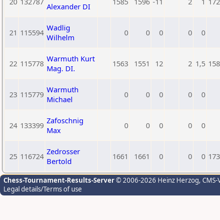
20
132787
1585
1596
-11
2
1
172
Alexander DI
Wadlig
21
115594
0
0
0
0
0
Wilhelm
Warmuth Kurt
22
115778
1563
1551
12
2
1,5
158
Mag. DI.
Warmuth
23
115779
0
0
0
0
0
Michael
Zafoschnig
24
133399
0
0
0
0
0
Max
Zedrosser
25
116724
1661
1661
0
0
0
173
Bertold
Chess-Tournament-Results-Server
© 2006-2026 Heinz Herzog
, CMS-
Legal details/Terms of use