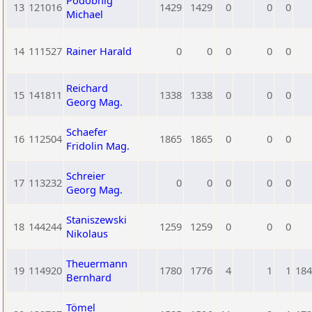
Podobnig
13
121016
1429
1429
0
0
0
Michael
14
111527
Rainer Harald
0
0
0
0
0
Reichard
15
141811
1338
1338
0
0
0
Georg Mag.
Schaefer
16
112504
1865
1865
0
0
0
Fridolin Mag.
Schreier
17
113232
0
0
0
0
0
Georg Mag.
Staniszewski
18
144244
1259
1259
0
0
0
Nikolaus
Theuermann
19
114920
1780
1776
4
1
1
184
Bernhard
Tömel