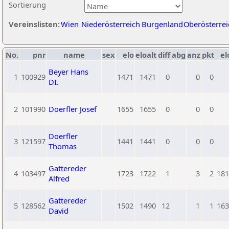
Sortierung
Vereinslisten:
Wien
Niederösterreich
Burgenland
Oberösterrei
No.
pnr
name
sex
elo
eloalt
diff
abg
anz
pkt
el
Beyer Hans
1
100929
1471
1471
0
0
0
DI.
2
101990
Doerfler Josef
1655
1655
0
0
0
Doerfler
3
121597
1441
1441
0
0
0
Thomas
Gattereder
4
103497
1723
1722
1
3
2
181
Alfred
Gattereder
5
128562
1502
1490
12
1
1
163
David