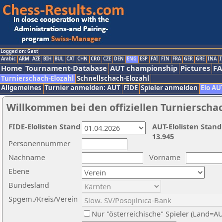
Logged on: Gast
Arabic
ARM
AZE
BIH
BUL
CAT
CHN
CRO
CZE
DEN
ENG
ESP
FAI
FIN
FRA
GER
GRE
INA
I
Home
Tournament-Database
AUT championship
Pictures
F
Turnierschach-Elozahl
Schnellschach-Elozahl
Allgemeines
Turnier anmelden: AUT
FIDE
Spieler anmelden
Elo AU
Willkommen bei den offiziellen Turnierscha
FIDE-Elolisten Stand
AUT-Elolisten Stand
13.945
Personennummer
Nachname
Vorname
Ebene
Bundesland
Spgem./Kreis/Verein
Nur "österreichische" Spieler (Land=A