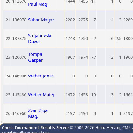
20
112676
1444
1455
-11
1
0
0
Paul Mag.
21
136078
Slibar Matjaz
2282
2275
7
4
3
2289
Stojanovski
22
137375
1748
1750
-2
6
2,5
1800
Davor
Tompa
23
126076
1967
1974
-7
2
1
1960
Gasper
24
146906
Weber Jonas
0
0
0
0
0
0
25
145486
Weber Matej
1472
1453
19
3
2
1661
Zvan Ziga
26
116960
2197
2194
3
1
1
2197
Mag.
Chess-Tournament-Results-Server
© 2006-2026 Heinz Herzog
, CMS-