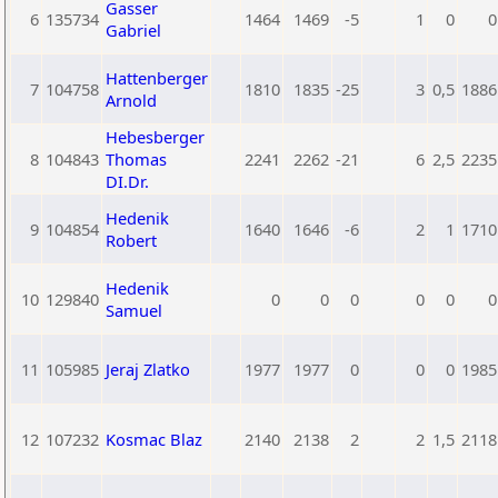
Gasser
6
135734
1464
1469
-5
1
0
0
Gabriel
Hattenberger
7
104758
1810
1835
-25
3
0,5
1886
Arnold
Hebesberger
8
104843
Thomas
2241
2262
-21
6
2,5
2235
DI.Dr.
Hedenik
9
104854
1640
1646
-6
2
1
1710
Robert
Hedenik
10
129840
0
0
0
0
0
0
Samuel
11
105985
Jeraj Zlatko
1977
1977
0
0
0
1985
12
107232
Kosmac Blaz
2140
2138
2
2
1,5
2118