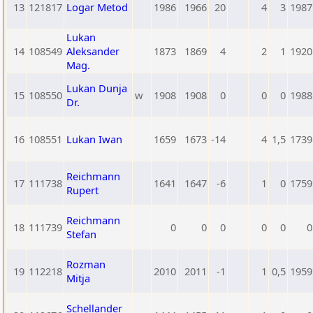
13
121817
Logar Metod
1986
1966
20
4
3
1987
Lukan
14
108549
Aleksander
1873
1869
4
2
1
1920
Mag.
Lukan Dunja
15
108550
w
1908
1908
0
0
0
1988
Dr.
16
108551
Lukan Iwan
1659
1673
-14
4
1,5
1739
Reichmann
17
111738
1641
1647
-6
1
0
1759
Rupert
Reichmann
18
111739
0
0
0
0
0
0
Stefan
Rozman
19
112218
2010
2011
-1
1
0,5
1959
Mitja
Schellander