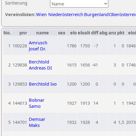
Sortierung
Vereinslisten:
Wien
Niederösterreich
Burgenland
Oberösterrei
No.
pnr
name
sex
elo
eloalt
diff
abg
anz
pkt
eloi
Amrusch
1
100226
1786
1793
-7
1
0
1846
Josef Dr.
Berchtold
2
129838
1615
1656
-41
3
0
1746
Andreas DI
3
129853
Berchtold Ivo
1200
1200
0
0
0
0
Bobnar
4
144613
1927
1913
14
1
1
1942
Samo
Demsar
5
144701
1932
1928
4
4
1,5
2073
Maks