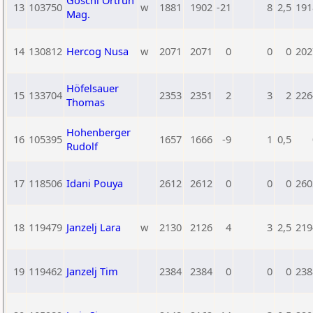
Göschl Ortrun
13
103750
w
1881
1902
-21
8
2,5
191
Mag.
14
130812
Hercog Nusa
w
2071
2071
0
0
0
202
Höfelsauer
15
133704
2353
2351
2
3
2
226
Thomas
Hohenberger
16
105395
1657
1666
-9
1
0,5
Rudolf
17
118506
Idani Pouya
2612
2612
0
0
0
260
18
119479
Janzelj Lara
w
2130
2126
4
3
2,5
219
19
119462
Janzelj Tim
2384
2384
0
0
0
238