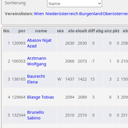
Sortierung
Vereinslisten:
Wien
Niederösterreich
Burgenland
Oberösterrei
No.
pnr
name
sex
elo
eloalt
diff
abg
anz
pkt
el
Abasov Nijat
1
120993
2630
2630
0
0
0
258
Azad
Arztmann
2
100353
2066
2073
-7
1
0
210
Wolfgang
Baurecht
3
138165
W
1437
1422
15
3
2
150
Elena
4
129664
Blasge Tobias
2094
2089
5
6
3
209
Brunello
5
132544
2510
2510
0
0
0
251
Sabino