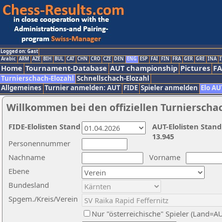
Logged on: Gast
Arabic
ARM
AZE
BIH
BUL
CAT
CHN
CRO
CZE
DEN
ENG
ESP
FAI
FIN
FRA
GER
GRE
INA
I
Home
Tournament-Database
AUT championship
Pictures
F
Turnierschach-Elozahl
Schnellschach-Elozahl
Allgemeines
Turnier anmelden: AUT
FIDE
Spieler anmelden
Elo AU
Willkommen bei den offiziellen Turnierscha
FIDE-Elolisten Stand
AUT-Elolisten Stand
13.945
Personennummer
Nachname
Vorname
Ebene
Bundesland
Spgem./Kreis/Verein
Nur "österreichische" Spieler (Land=A