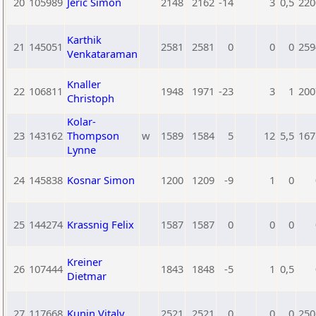
20
105989
Jeric Simon
2148
2162
-14
3
0,5
220
Karthik
21
145051
2581
2581
0
0
0
259
Venkataraman
Knaller
22
106811
1948
1971
-23
3
1
200
Christoph
Kolar-
23
143162
Thompson
w
1589
1584
5
12
5,5
167
Lynne
24
145838
Kosnar Simon
1200
1209
-9
1
0
25
144274
Krassnig Felix
1587
1587
0
0
0
Kreiner
26
107444
1843
1848
-5
1
0,5
Dietmar
27
117668
Kunin Vitaly
2521
2521
0
0
0
250