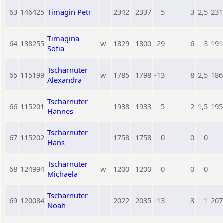
63
146425
Timagin Petr
2342
2337
5
3
2,5
231
Timagina
64
138255
w
1829
1800
29
6
3
191
Sofia
Tscharnuter
65
115199
w
1785
1798
-13
8
2,5
186
Alexandra
Tscharnuter
66
115201
1938
1933
5
2
1,5
195
Hannes
Tscharnuter
67
115202
1758
1758
0
0
0
Hans
Tscharnuter
68
124994
w
1200
1200
0
0
0
Michaela
Tscharnuter
69
120084
2022
2035
-13
3
1
207
Noah