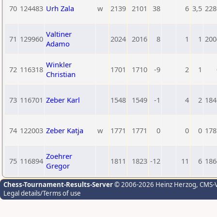
70
124483
Urh Zala
w
2139
2101
38
6
3,5
228
Valtiner
71
129960
2024
2016
8
1
1
200
Adamo
Winkler
72
116318
1701
1710
-9
2
1
Christian
73
116701
Zeber Karl
1548
1549
-1
4
2
184
74
122003
Zeber Katja
w
1771
1771
0
0
0
178
Zoehrer
75
116894
1811
1823
-12
11
6
186
Gregor
Chess-Tournament-Results-Server
© 2006-2026 Heinz Herzog
, CMS-
Legal details/Terms of use