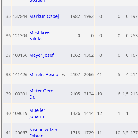
35
137844
Markun Ozbej
1982
1982
0
0
0
197
Meshkovs
36
121304
0
0
0
0
0
253
Nikita
37
109156
Meyer Josef
1362
1362
0
0
0
167
38
141426
Mihelic Vesna
w
2107
2066
41
5
4
214
Mitter Gerd
39
109301
2105
2124
-19
6
1,5
213
Dr.
Mueller
40
109619
1426
1414
12
1
1
Johann
Nischelwitzer
41
129667
1718
1729
-11
10
5,5
177
Fabian