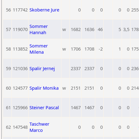
56
117742
Skoberne Jure
0
0
0
0
0
255
Sommer
57
119070
w
1682
1636
46
5
3,5
178
Hannah
Sommer
58
113852
w
1706
1708
-2
1
0
175
Milena
59
121036
Spalir Jernej
2337
2337
0
0
0
236
60
124577
Spalir Monika
w
2151
2151
0
0
0
214
61
125966
Steiner Pascal
1467
1467
0
0
0
Taschwer
62
147548
0
0
0
0
0
Marco