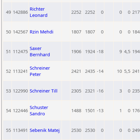
Richter
49
142886
2252
2252
0
0
0
217
Leonard
50
142567
Rzin Mehdi
1807
1807
0
0
0
184
Saxer
51
112475
1906
1924
-18
9
4,5
194
Bernhard
Schreiner
52
113241
2421
2435
-14
10
5,5
241
Peter
53
122990
Schreiner Till
2305
2321
-16
3
0
235
Schuster
54
122446
1488
1501
-13
1
0
176
Sandro
55
113491
Sebenik Matej
2530
2530
0
0
0
249