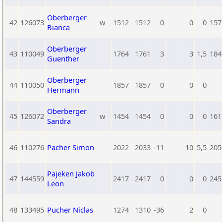
Oberberger
42
126073
w
1512
1512
0
0
0
157
Bianca
Oberberger
43
110049
1764
1761
3
3
1,5
184
Guenther
Oberberger
44
110050
1857
1857
0
0
0
Hermann
Oberberger
45
126072
w
1454
1454
0
0
0
161
Sandra
46
110276
Pacher Simon
2022
2033
-11
10
5,5
205
Pajeken Jakob
47
144559
2417
2417
0
0
0
245
Leon
48
133495
Pucher Niclas
1274
1310
-36
2
0