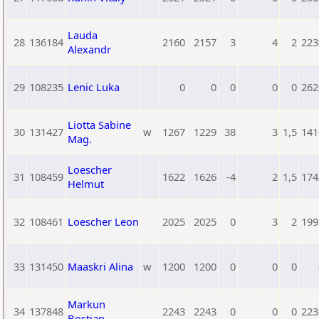
Lauda
28
136184
2160
2157
3
4
2
223
Alexandr
29
108235
Lenic Luka
0
0
0
0
0
262
Liotta Sabine
30
131427
w
1267
1229
38
3
1,5
141
Mag.
Loescher
31
108459
1622
1626
-4
2
1,5
174
Helmut
32
108461
Loescher Leon
2025
2025
0
3
2
199
33
131450
Maaskri Alina
w
1200
1200
0
0
0
Markun
34
137848
2243
2243
0
0
0
223
Bostjan