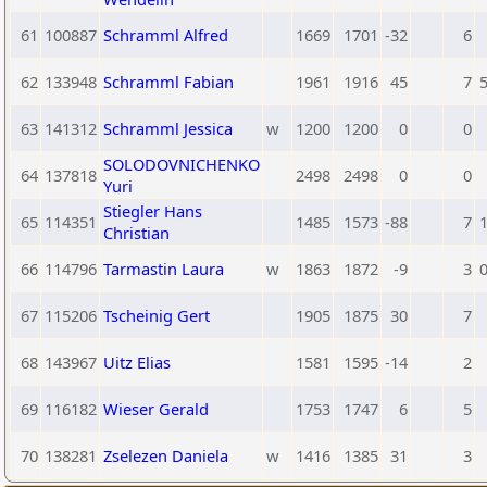
61
100887
Schramml Alfred
1669
1701
-32
6
62
133948
Schramml Fabian
1961
1916
45
7
5
63
141312
Schramml Jessica
w
1200
1200
0
0
SOLODOVNICHENKO
64
137818
2498
2498
0
0
Yuri
Stiegler Hans
65
114351
1485
1573
-88
7
1
Christian
66
114796
Tarmastin Laura
w
1863
1872
-9
3
0
67
115206
Tscheinig Gert
1905
1875
30
7
68
143967
Uitz Elias
1581
1595
-14
2
69
116182
Wieser Gerald
1753
1747
6
5
70
138281
Zselezen Daniela
w
1416
1385
31
3