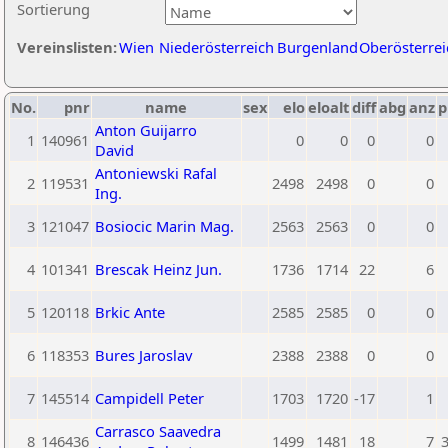
Sortierung
Vereinslisten:
Wien
Niederösterreich
Burgenland
Oberösterrei
No.
pnr
name
sex
elo
eloalt
diff
abg
anz
p
Anton Guijarro
1
140961
0
0
0
0
David
Antoniewski Rafal
2
119531
2498
2498
0
0
Ing.
3
121047
Bosiocic Marin Mag.
2563
2563
0
0
4
101341
Brescak Heinz Jun.
1736
1714
22
6
5
120118
Brkic Ante
2585
2585
0
0
6
118353
Bures Jaroslav
2388
2388
0
0
7
145514
Campidell Peter
1703
1720
-17
1
Carrasco Saavedra
8
146436
1499
1481
18
7
3