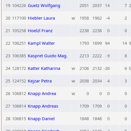
19
104226
Guetz Wolfgang
2051
2037
14
7
2
20
117100
Hiebler Laura
w
1958
1962
-4
2
21
105258
Hoelzl Franz
2238
2238
0
0
22
106251
Kampl Walter
1793
1699
94
14
9
23
106385
Kaspret Guido Mag.
2213
2222
-9
8
24
128172
Katter Katharina
w
2106
2132
-26
6
0
25
124152
Kejzar Petra
w
2038
2034
4
3
26
106812
Knapp Andrea
w
0
0
0
0
27
106814
Knapp Andreas
1709
1709
0
0
28
106815
Knapp Daniel
1848
1848
0
0