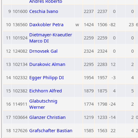
Andres Roberto
9
101600
Ceschia Ivano
2237
2237
0
0
10
136560
Daxkobler Petra
w
1424
1506
-82
23
6
Dietmayer-Kraeutler
11
101924
2259
2259
0
0
Marco DI
12
124082
Drnovsek Gal
2324
2324
0
0
13
102134
Durakovic Alman
2295
2283
12
2
14
102332
Egger Philipp DI
1954
1957
-3
4
15
102382
Eichhorn Alfred
1879
1875
4
5
Glabutschnig
16
114911
1774
1798
-24
2
Werner
17
103664
Glanzer Christian
1219
1233
-14
2
0
18
127626
Grafschafter Bastian
1585
1563
22
4
2