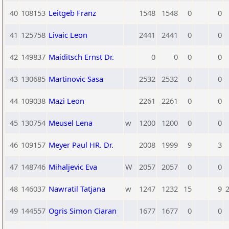
40
108153
Leitgeb Franz
1548
1548
0
0
41
125758
Livaic Leon
2441
2441
0
0
42
149837
Maiditsch Ernst Dr.
0
0
0
0
43
130685
Martinovic Sasa
2532
2532
0
0
44
109038
Mazi Leon
2261
2261
0
0
45
130754
Meusel Lena
w
1200
1200
0
0
46
109157
Meyer Paul HR. Dr.
2008
1999
9
3
47
148746
Mihaljevic Eva
W
2057
2057
0
0
48
146037
Nawratil Tatjana
w
1247
1232
15
9
2
49
144557
Ogris Simon Ciaran
1677
1677
0
0