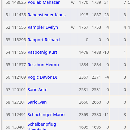
50
148625
Poulab Mahazar
w
1770
1739
31
7
5
51
111435
Rabensteiner Klaus
1915
1887
28
3
52
111555
Rampler Evelyn
w
1757
1753
4
4
1
53
118295
Rapport Richard
0
0
0
0
54
111596
Raspotnig Kurt
1478
1488
-10
1
55
111877
Reschun Heimo
1884
1884
0
0
56
112109
Rogic Davor DI.
2367
2371
-4
3
57
120101
Saric Ante
2531
2531
0
0
58
127201
Saric Ivan
2660
2660
0
0
59
112491
Schachinger Mario
2369
2380
-11
3
Scheibenpflug
60
133401
1695
1695
0
0
Wendelin