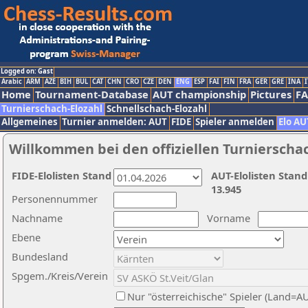
Logged on: Gast
Arabic
ARM
AZE
BIH
BUL
CAT
CHN
CRO
CZE
DEN
ENG
ESP
FAI
FIN
FRA
GER
GRE
INA
I
Home
Tournament-Database
AUT championship
Pictures
F
Turnierschach-Elozahl
Schnellschach-Elozahl
Allgemeines
Turnier anmelden: AUT
FIDE
Spieler anmelden
Elo AU
Willkommen bei den offiziellen Turnierscha
FIDE-Elolisten Stand
AUT-Elolisten Stand
13.945
Personennummer
Nachname
Vorname
Ebene
Bundesland
Spgem./Kreis/Verein
Nur "österreichische" Spieler (Land=A