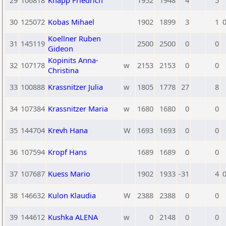
29
106818
Knapp Friedrich
1952
1948
4
5
30
125072
Kobas Mihael
1902
1899
3
1
0
Koellner Ruben
31
145119
2500
2500
0
0
Gideon
Kopinits Anna-
32
107178
w
2153
2153
0
0
Christina
33
100888
Krassnitzer Julia
w
1805
1778
27
8
34
107384
Krassnitzer Maria
w
1680
1680
0
0
35
144704
Krevh Hana
W
1693
1693
0
0
36
107594
Kropf Hans
1689
1689
0
0
37
107687
Kuess Mario
1902
1933
-31
4
0
38
146632
Kulon Klaudia
W
2388
2388
0
0
39
144612
Kushka ALENA
w
0
2148
0
0