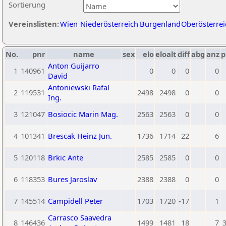
Sortierung
Vereinslisten:
Wien
Niederösterreich
Burgenland
Oberösterrei
No.
pnr
name
sex
elo
eloalt
diff
abg
anz
p
Anton Guijarro
1
140961
0
0
0
0
David
Antoniewski Rafal
2
119531
2498
2498
0
0
Ing.
3
121047
Bosiocic Marin Mag.
2563
2563
0
0
4
101341
Brescak Heinz Jun.
1736
1714
22
6
5
120118
Brkic Ante
2585
2585
0
0
6
118353
Bures Jaroslav
2388
2388
0
0
7
145514
Campidell Peter
1703
1720
-17
1
Carrasco Saavedra
8
146436
1499
1481
18
7
3