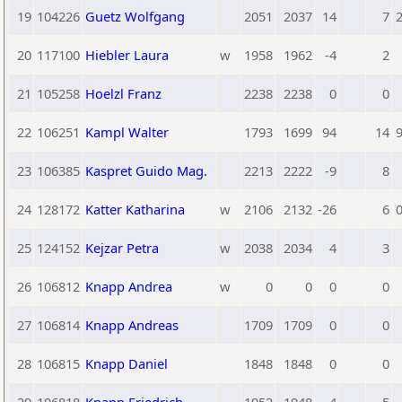
19
104226
Guetz Wolfgang
2051
2037
14
7
2
20
117100
Hiebler Laura
w
1958
1962
-4
2
21
105258
Hoelzl Franz
2238
2238
0
0
22
106251
Kampl Walter
1793
1699
94
14
9
23
106385
Kaspret Guido Mag.
2213
2222
-9
8
24
128172
Katter Katharina
w
2106
2132
-26
6
0
25
124152
Kejzar Petra
w
2038
2034
4
3
26
106812
Knapp Andrea
w
0
0
0
0
27
106814
Knapp Andreas
1709
1709
0
0
28
106815
Knapp Daniel
1848
1848
0
0