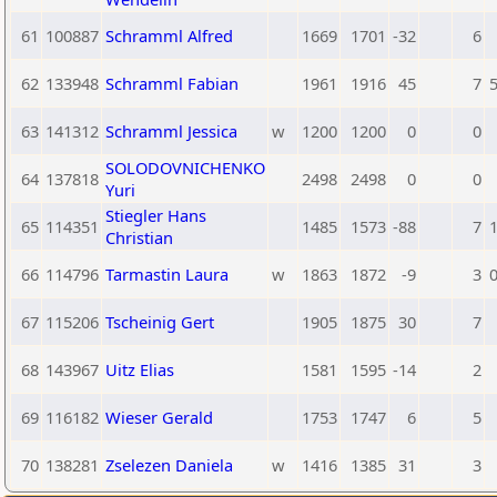
61
100887
Schramml Alfred
1669
1701
-32
6
62
133948
Schramml Fabian
1961
1916
45
7
5
63
141312
Schramml Jessica
w
1200
1200
0
0
SOLODOVNICHENKO
64
137818
2498
2498
0
0
Yuri
Stiegler Hans
65
114351
1485
1573
-88
7
1
Christian
66
114796
Tarmastin Laura
w
1863
1872
-9
3
0
67
115206
Tscheinig Gert
1905
1875
30
7
68
143967
Uitz Elias
1581
1595
-14
2
69
116182
Wieser Gerald
1753
1747
6
5
70
138281
Zselezen Daniela
w
1416
1385
31
3