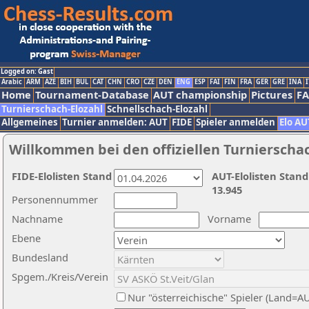
Logged on: Gast
Arabic
ARM
AZE
BIH
BUL
CAT
CHN
CRO
CZE
DEN
ENG
ESP
FAI
FIN
FRA
GER
GRE
INA
I
Home
Tournament-Database
AUT championship
Pictures
F
Turnierschach-Elozahl
Schnellschach-Elozahl
Allgemeines
Turnier anmelden: AUT
FIDE
Spieler anmelden
Elo AU
Willkommen bei den offiziellen Turnierscha
FIDE-Elolisten Stand
AUT-Elolisten Stand
13.945
Personennummer
Nachname
Vorname
Ebene
Bundesland
Spgem./Kreis/Verein
Nur "österreichische" Spieler (Land=A