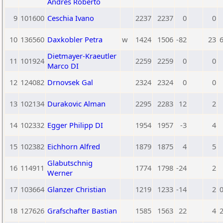
Andres Roberto
9
101600
Ceschia Ivano
2237
2237
0
0
10
136560
Daxkobler Petra
w
1424
1506
-82
23
6
Dietmayer-Kraeutler
11
101924
2259
2259
0
0
Marco DI
12
124082
Drnovsek Gal
2324
2324
0
0
13
102134
Durakovic Alman
2295
2283
12
2
14
102332
Egger Philipp DI
1954
1957
-3
4
15
102382
Eichhorn Alfred
1879
1875
4
5
Glabutschnig
16
114911
1774
1798
-24
2
Werner
17
103664
Glanzer Christian
1219
1233
-14
2
0
18
127626
Grafschafter Bastian
1585
1563
22
4
2