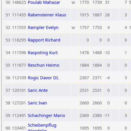
50
148625
Poulab Mahazar
w
1770
1739
31
7
5
51
111435
Rabensteiner Klaus
1915
1887
28
3
52
111555
Rampler Evelyn
w
1757
1753
4
4
1
53
118295
Rapport Richard
0
0
0
0
54
111596
Raspotnig Kurt
1478
1488
-10
1
55
111877
Reschun Heimo
1884
1884
0
0
56
112109
Rogic Davor DI.
2367
2371
-4
3
57
120101
Saric Ante
2531
2531
0
0
58
127201
Saric Ivan
2660
2660
0
0
59
112491
Schachinger Mario
2369
2380
-11
3
Scheibenpflug
60
133401
1695
1695
0
0
Wendelin