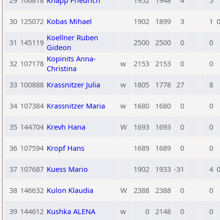
29
106818
Knapp Friedrich
1952
1948
4
5
30
125072
Kobas Mihael
1902
1899
3
1
0
Koellner Ruben
31
145119
2500
2500
0
0
Gideon
Kopinits Anna-
32
107178
w
2153
2153
0
0
Christina
33
100888
Krassnitzer Julia
w
1805
1778
27
8
34
107384
Krassnitzer Maria
w
1680
1680
0
0
35
144704
Krevh Hana
W
1693
1693
0
0
36
107594
Kropf Hans
1689
1689
0
0
37
107687
Kuess Mario
1902
1933
-31
4
0
38
146632
Kulon Klaudia
W
2388
2388
0
0
39
144612
Kushka ALENA
w
0
2148
0
0