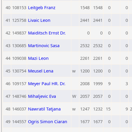
40
108153
Leitgeb Franz
1548
1548
0
0
41
125758
Livaic Leon
2441
2441
0
0
42
149837
Maiditsch Ernst Dr.
0
0
0
0
43
130685
Martinovic Sasa
2532
2532
0
0
44
109038
Mazi Leon
2261
2261
0
0
45
130754
Meusel Lena
w
1200
1200
0
0
46
109157
Meyer Paul HR. Dr.
2008
1999
9
3
47
148746
Mihaljevic Eva
W
2057
2057
0
0
48
146037
Nawratil Tatjana
w
1247
1232
15
9
2
49
144557
Ogris Simon Ciaran
1677
1677
0
0