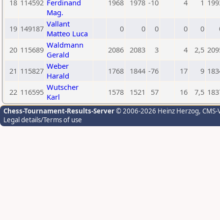
18
114592
Ferdinand
1968
1978
-10
4
1
199
Mag.
Vallant
19
149187
0
0
0
0
0
Matteo Luca
Waldmann
20
115689
2086
2083
3
4
2,5
209
Gerald
Weber
21
115827
1768
1844
-76
17
9
183
Harald
Wutscher
22
116595
1578
1521
57
16
7,5
183
Karl
Chess-Tournament-Results-Server
© 2006-2026 Heinz Herzog
, CMS-
Legal details/Terms of use