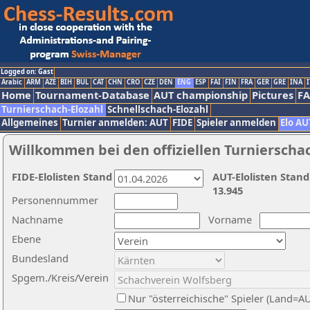
Logged on: Gast
Arabic
ARM
AZE
BIH
BUL
CAT
CHN
CRO
CZE
DEN
ENG
ESP
FAI
FIN
FRA
GER
GRE
INA
I
Home
Tournament-Database
AUT championship
Pictures
F
Turnierschach-Elozahl
Schnellschach-Elozahl
Allgemeines
Turnier anmelden: AUT
FIDE
Spieler anmelden
Elo AU
Willkommen bei den offiziellen Turnierscha
FIDE-Elolisten Stand
AUT-Elolisten Stand
13.945
Personennummer
Nachname
Vorname
Ebene
Bundesland
Spgem./Kreis/Verein
Nur "österreichische" Spieler (Land=A