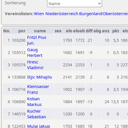
Sortierung
Vereinslisten:
Wien
Niederösterreich
Burgenland
Oberösterrei
No.
pnr
name
sex
elo
eloalt
diff
abg
anz
pkt
el
Fritzl Pius
1
103206
1793
1772
21
10
5,5
186
Jun.
Gaug
2
103512
1682
1691
-9
1
0,5
183
Herbert
Hresc
3
105574
2254
2253
1
5
3
227
Vladimir
4
133868
Ilijic Mihajilo
2141
2139
2
6
3
216
Kleinsasser
5
106716
1902
1907
-5
6
3,5
193
Franz
Koban
6
106890
1884
1897
-13
24
13,5
187
Markus
Kucher
7
146519
1200
1200
0
0
0
Sebastian
8
122453
Mulaj Jakup
1703
1685
18
21
12
188