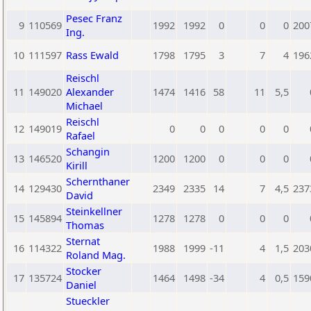
Pesec Franz
9
110569
1992
1992
0
0
0
200
Ing.
10
111597
Rass Ewald
1798
1795
3
7
4
196
Reischl
11
149020
Alexander
1474
1416
58
11
5,5
Michael
Reischl
12
149019
0
0
0
0
0
Rafael
Schangin
13
146520
1200
1200
0
0
0
Kirill
Schernthaner
14
129430
2349
2335
14
7
4,5
237
David
Steinkellner
15
145894
1278
1278
0
0
0
Thomas
Sternat
16
114322
1988
1999
-11
4
1,5
203
Roland Mag.
Stocker
17
135724
1464
1498
-34
4
0,5
159
Daniel
Stueckler