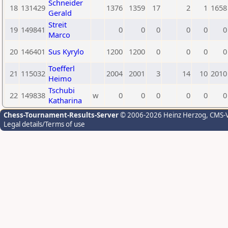
Schneider
18
131429
1376
1359
17
2
1
1658
Gerald
Streit
19
149841
0
0
0
0
0
0
Marco
20
146401
Sus Kyrylo
1200
1200
0
0
0
0
Toefferl
21
115032
2004
2001
3
14
10
2010
Heimo
Tschubi
22
149838
w
0
0
0
0
0
0
Katharina
Chess-Tournament-Results-Server
© 2006-2026 Heinz Herzog
, CMS-
Legal details/Terms of use