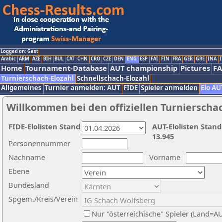
Logged on: Gast
Arabic
ARM
AZE
BIH
BUL
CAT
CHN
CRO
CZE
DEN
ENG
ESP
FAI
FIN
FRA
GER
GRE
INA
I
Home
Tournament-Database
AUT championship
Pictures
F
Turnierschach-Elozahl
Schnellschach-Elozahl
Allgemeines
Turnier anmelden: AUT
FIDE
Spieler anmelden
Elo AU
Willkommen bei den offiziellen Turnierscha
FIDE-Elolisten Stand
AUT-Elolisten Stand
13.945
Personennummer
Nachname
Vorname
Ebene
Bundesland
Spgem./Kreis/Verein
Nur "österreichische" Spieler (Land=A