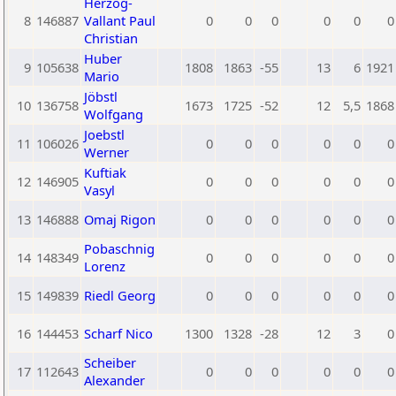
Herzog-
8
146887
Vallant Paul
0
0
0
0
0
0
Christian
Huber
9
105638
1808
1863
-55
13
6
1921
Mario
Jöbstl
10
136758
1673
1725
-52
12
5,5
1868
Wolfgang
Joebstl
11
106026
0
0
0
0
0
0
Werner
Kuftiak
12
146905
0
0
0
0
0
0
Vasyl
13
146888
Omaj Rigon
0
0
0
0
0
0
Pobaschnig
14
148349
0
0
0
0
0
0
Lorenz
15
149839
Riedl Georg
0
0
0
0
0
0
16
144453
Scharf Nico
1300
1328
-28
12
3
0
Scheiber
17
112643
0
0
0
0
0
0
Alexander