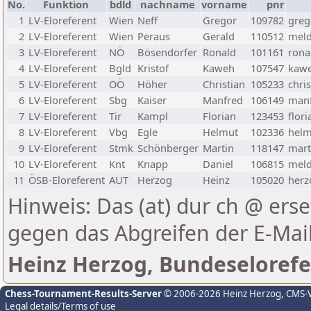
No.
Funktion
bdld
nachname
vorname
pnr
1
LV-Eloreferent
Wien
Neff
Gregor
109782
greg
2
LV-Eloreferent
Wien
Peraus
Gerald
110512
meld
3
LV-Eloreferent
NÖ
Bösendorfer
Ronald
101161
rona
4
LV-Eloreferent
Bgld
Kristof
Kaweh
107547
kawe
5
LV-Eloreferent
OÖ
Höher
Christian
105233
chri
6
LV-Eloreferent
Sbg
Kaiser
Manfred
106149
manf
7
LV-Eloreferent
Tir
Kampl
Florian
123453
flor
8
LV-Eloreferent
Vbg
Egle
Helmut
102336
helm
9
LV-Eloreferent
Stmk
Schönberger
Martin
118147
mart
10
LV-Eloreferent
Knt
Knapp
Daniel
106815
meld
11
ÖSB-Eloreferent
AUT
Herzog
Heinz
105020
herz
Hinweis: Das (at) dur ch @ erse
gegen das Abgreifen der E-Ma
Heinz Herzog, Bundeselorefe
Chess-Tournament-Results-Server
© 2006-2026 Heinz Herzog
, CMS-
Legal details/Terms of use