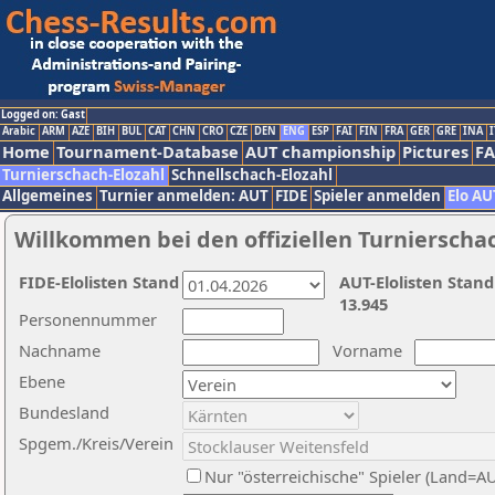
Logged on: Gast
Arabic
ARM
AZE
BIH
BUL
CAT
CHN
CRO
CZE
DEN
ENG
ESP
FAI
FIN
FRA
GER
GRE
INA
I
Home
Tournament-Database
AUT championship
Pictures
F
Turnierschach-Elozahl
Schnellschach-Elozahl
Allgemeines
Turnier anmelden: AUT
FIDE
Spieler anmelden
Elo AU
Willkommen bei den offiziellen Turnierscha
FIDE-Elolisten Stand
AUT-Elolisten Stand
13.945
Personennummer
Nachname
Vorname
Ebene
Bundesland
Spgem./Kreis/Verein
Nur "österreichische" Spieler (Land=A