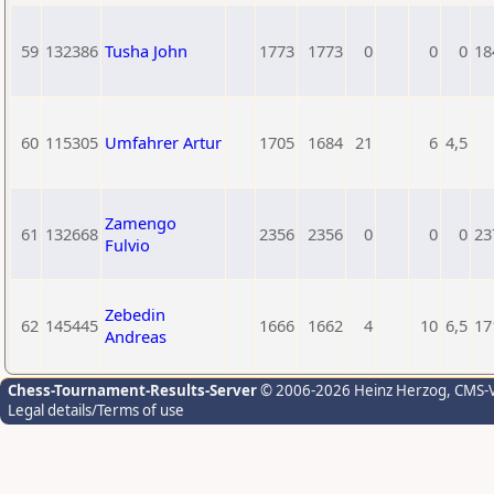
59
132386
Tusha John
1773
1773
0
0
0
18
60
115305
Umfahrer Artur
1705
1684
21
6
4,5
Zamengo
61
132668
2356
2356
0
0
0
23
Fulvio
Zebedin
62
145445
1666
1662
4
10
6,5
17
Andreas
Chess-Tournament-Results-Server
© 2006-2026 Heinz Herzog
, CMS-
Legal details/Terms of use