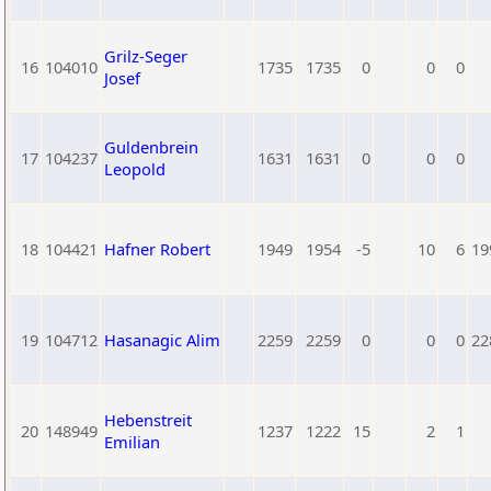
Grilz-Seger
16
104010
1735
1735
0
0
0
Josef
Guldenbrein
17
104237
1631
1631
0
0
0
Leopold
18
104421
Hafner Robert
1949
1954
-5
10
6
19
19
104712
Hasanagic Alim
2259
2259
0
0
0
22
Hebenstreit
20
148949
1237
1222
15
2
1
Emilian