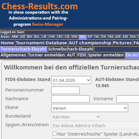
Logged on: Gast
Arabic
ARM
AZE
BIH
BUL
CAT
CHN
CRO
CZE
DEN
ENG
ESP
FAI
FIN
FRA
GER
GRE
INA
I
Home
Tournament-Database
AUT championship
Pictures
F
Turnierschach-Elozahl
Schnellschach-Elozahl
Allgemeines
Turnier anmelden: AUT
FIDE
Spieler anmelden
Elo AU
Willkommen bei den offiziellen Turnierscha
FIDE-Elolisten Stand
AUT-Elolisten Stand
13.945
Personennummer
Nachname
Vorname
Ebene
Bundesland
Spgem./Kreis/Verein
Nur "österreichische" Spieler (Land=A