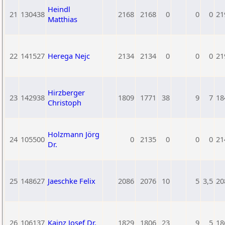
Heindl
21
130438
2168
2168
0
0
0
21
Matthias
22
141527
Herega Nejc
2134
2134
0
0
0
21
Hirzberger
23
142938
1809
1771
38
9
7
18
Christoph
Holzmann Jörg
24
105500
0
2135
0
0
0
21
Dr.
25
148627
Jaeschke Felix
2086
2076
10
5
3,5
20
26
106137
Kainz Josef Dr.
1829
1806
23
9
5
18