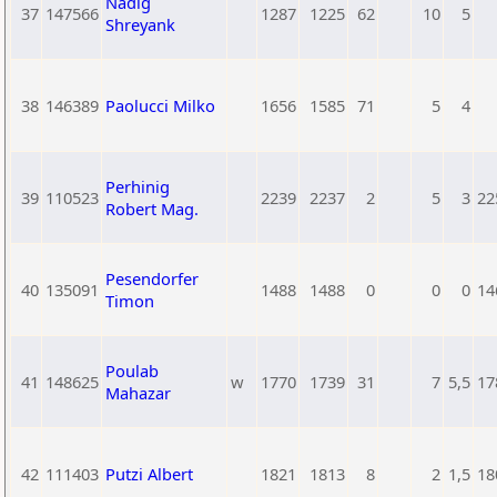
Nadig
37
147566
1287
1225
62
10
5
Shreyank
38
146389
Paolucci Milko
1656
1585
71
5
4
Perhinig
39
110523
2239
2237
2
5
3
22
Robert Mag.
Pesendorfer
40
135091
1488
1488
0
0
0
14
Timon
Poulab
41
148625
w
1770
1739
31
7
5,5
17
Mahazar
42
111403
Putzi Albert
1821
1813
8
2
1,5
18