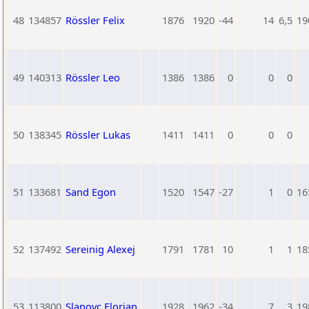
48
134857
Rössler Felix
1876
1920
-44
14
6,5
19
49
140313
Rössler Leo
1386
1386
0
0
0
50
138345
Rössler Lukas
1411
1411
0
0
0
51
133681
Sand Egon
1520
1547
-27
1
0
16
52
137492
Sereinig Alexej
1791
1781
10
1
1
18
53
113800
Slanovc Florian
1928
1962
-34
7
3
19