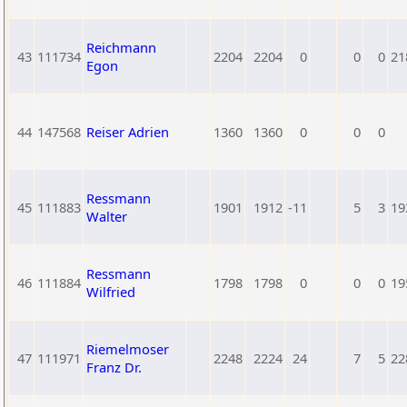
Reichmann
43
111734
2204
2204
0
0
0
21
Egon
44
147568
Reiser Adrien
1360
1360
0
0
0
Ressmann
45
111883
1901
1912
-11
5
3
19
Walter
Ressmann
46
111884
1798
1798
0
0
0
19
Wilfried
Riemelmoser
47
111971
2248
2224
24
7
5
22
Franz Dr.