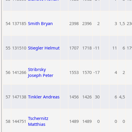
54
137185
Smith Bryan
2398
2396
2
3
1,5
23
55
131510
Stiegler Helmut
1707
1718
-11
11
6
17
Stribrsky
56
141266
1553
1570
-17
4
2
Joseph Peter
57
147138
Tinkler Andreas
1456
1426
30
6
4,5
Tschernitz
58
144751
1489
1489
0
0
0
Matthias