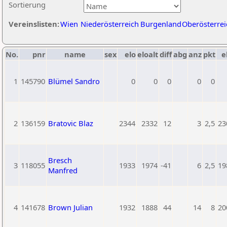
Sortierung
Vereinslisten:
Wien
Niederösterreich
Burgenland
Oberösterrei
No.
pnr
name
sex
elo
eloalt
diff
abg
anz
pkt
e
1
145790
Blümel Sandro
0
0
0
0
0
2
136159
Bratovic Blaz
2344
2332
12
3
2,5
23
Bresch
3
118055
1933
1974
-41
6
2,5
19
Manfred
4
141678
Brown Julian
1932
1888
44
14
8
20