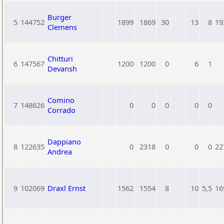
Burger
5
144752
1899
1869
30
13
8
19
Clemens
Chitturi
6
147567
1200
1200
0
6
1
Devansh
Comino
7
148626
0
0
0
0
0
Corrado
Dappiano
8
122635
0
2318
0
0
0
22
Andrea
9
102069
Draxl Ernst
1562
1554
8
10
5,5
16