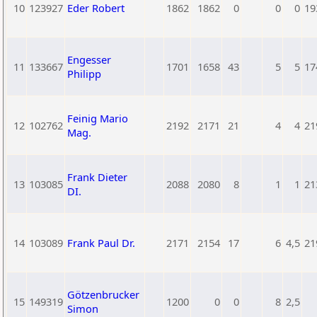
10
123927
Eder Robert
1862
1862
0
0
0
19
Engesser
11
133667
1701
1658
43
5
5
17
Philipp
Feinig Mario
12
102762
2192
2171
21
4
4
21
Mag.
Frank Dieter
13
103085
2088
2080
8
1
1
21
DI.
14
103089
Frank Paul Dr.
2171
2154
17
6
4,5
21
Götzenbrucker
15
149319
1200
0
0
8
2,5
Simon