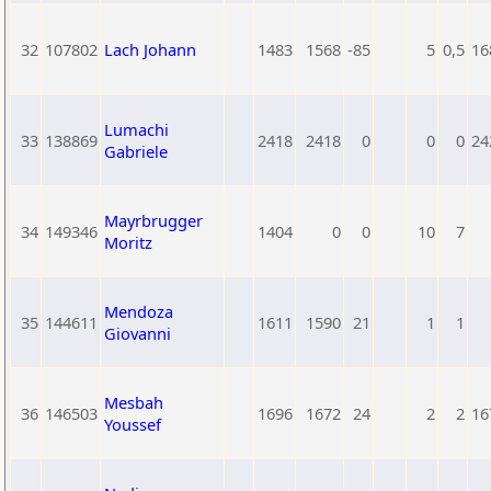
32
107802
Lach Johann
1483
1568
-85
5
0,5
16
Lumachi
33
138869
2418
2418
0
0
0
24
Gabriele
Mayrbrugger
34
149346
1404
0
0
10
7
Moritz
Mendoza
35
144611
1611
1590
21
1
1
Giovanni
Mesbah
36
146503
1696
1672
24
2
2
16
Youssef