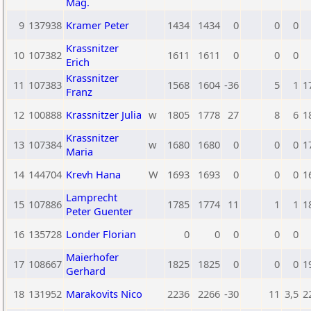
Mag.
9
137938
Kramer Peter
1434
1434
0
0
0
Krassnitzer
10
107382
1611
1611
0
0
0
Erich
Krassnitzer
11
107383
1568
1604
-36
5
1
1
Franz
12
100888
Krassnitzer Julia
w
1805
1778
27
8
6
1
Krassnitzer
13
107384
w
1680
1680
0
0
0
1
Maria
14
144704
Krevh Hana
W
1693
1693
0
0
0
1
Lamprecht
15
107886
1785
1774
11
1
1
1
Peter Guenter
16
135728
Londer Florian
0
0
0
0
0
Maierhofer
17
108667
1825
1825
0
0
0
1
Gerhard
18
131952
Marakovits Nico
2236
2266
-30
11
3,5
2