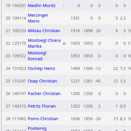
19
144291
Medlin Moritz
-
0
0
0
0
0
Merzinger
20
109114
1331
0
0
5
2,5
Mario
21
109220
Miklau Christian
1918
1898
20
6
5
1
Mostoegl Chiara
22
125175
w
1653
1653
0
0
0
1
Marika
Mostoegl
23
109522
1853
1853
0
0
0
1
Konrad
24
131823
Oschep Heinz
1494
1506
-12
22
7,5
1
25
110241
Osep Christian
1221
1261
-40
12
1,5
26
140197
Pacher Christian
1200
1200
0
0
0
27
140310
Petritz Florian
1202
1200
2
1
0,5
28
111062
Poms Christian
1836
1856
-20
15
8,5
1
Posteinig