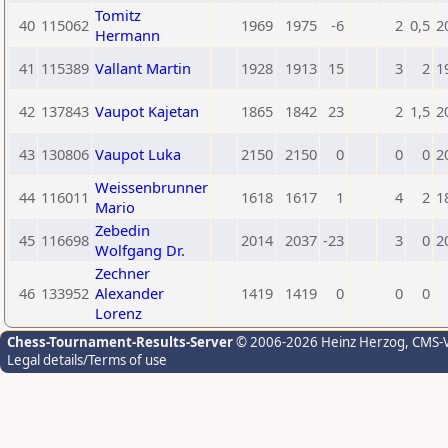
Tomitz
40
115062
1969
1975
-6
2
0,5
2
Hermann
41
115389
Vallant Martin
1928
1913
15
3
2
1
42
137843
Vaupot Kajetan
1865
1842
23
2
1,5
2
43
130806
Vaupot Luka
2150
2150
0
0
0
2
Weissenbrunner
44
116011
1618
1617
1
4
2
1
Mario
Zebedin
45
116698
2014
2037
-23
3
0
2
Wolfgang Dr.
Zechner
46
133952
Alexander
1419
1419
0
0
0
Lorenz
Chess-Tournament-Results-Server
© 2006-2026 Heinz Herzog
, CMS-
Legal details/Terms of use