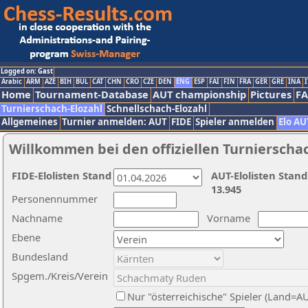
Logged on: Gast
Arabic
ARM
AZE
BIH
BUL
CAT
CHN
CRO
CZE
DEN
ENG
ESP
FAI
FIN
FRA
GER
GRE
INA
I
Home
Tournament-Database
AUT championship
Pictures
F
Turnierschach-Elozahl
Schnellschach-Elozahl
Allgemeines
Turnier anmelden: AUT
FIDE
Spieler anmelden
Elo AU
Willkommen bei den offiziellen Turnierscha
FIDE-Elolisten Stand
AUT-Elolisten Stand
13.945
Personennummer
Nachname
Vorname
Ebene
Bundesland
Spgem./Kreis/Verein
Nur "österreichische" Spieler (Land=A