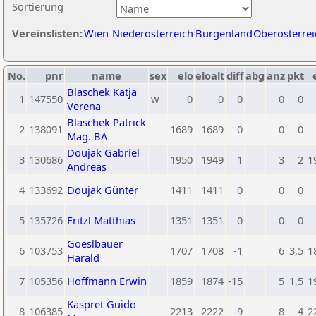
Sortierung
Vereinslisten:
Wien
Niederösterreich
Burgenland
Oberösterrei
No.
pnr
name
sex
elo
eloalt
diff
abg
anz
pkt
Blaschek Katja
1
147550
w
0
0
0
0
0
Verena
Blaschek Patrick
2
138091
1689
1689
0
0
0
Mag. BA
Doujak Gabriel
3
130686
1950
1949
1
3
2
1
Andreas
4
133692
Doujak Günter
1411
1411
0
0
0
5
135726
Fritzl Matthias
1351
1351
0
0
0
Goeslbauer
6
103753
1707
1708
-1
6
3,5
1
Harald
7
105356
Hoffmann Erwin
1859
1874
-15
5
1,5
1
Kaspret Guido
8
106385
2213
2222
-9
8
4
2