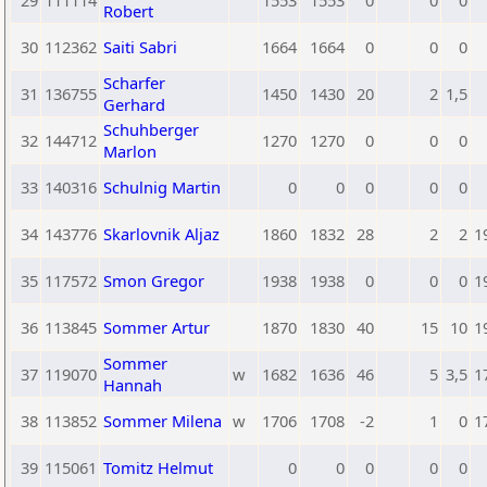
29
111114
1553
1553
0
0
0
Robert
30
112362
Saiti Sabri
1664
1664
0
0
0
Scharfer
31
136755
1450
1430
20
2
1,5
Gerhard
Schuhberger
32
144712
1270
1270
0
0
0
Marlon
33
140316
Schulnig Martin
0
0
0
0
0
34
143776
Skarlovnik Aljaz
1860
1832
28
2
2
1
35
117572
Smon Gregor
1938
1938
0
0
0
1
36
113845
Sommer Artur
1870
1830
40
15
10
1
Sommer
37
119070
w
1682
1636
46
5
3,5
1
Hannah
38
113852
Sommer Milena
w
1706
1708
-2
1
0
1
39
115061
Tomitz Helmut
0
0
0
0
0