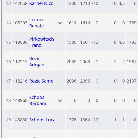
13
147058
Karnel Nico
1200
1210
-10
10
3,5
0
Leitner
14
108203
w
1614
1614
0
0
0
1789
Renate
Pirkowitsch
15
119686
1589
1601
-12
8
4,5
1793
Franz
Rozic
16
112215
2062
2063
-1
5
4
1987
Adrijan
17
112216
Rozic Samo
2096
2096
0
0
0
2137
Schoos
18
148960
w
0
0
0
0
0
0
Barbara
19
143880
Schoos Luca
1376
1364
12
1
1
0