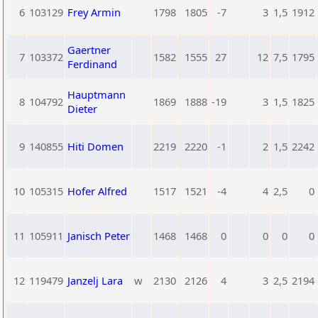
6
103129
Frey Armin
1798
1805
-7
3
1,5
1912
Gaertner
7
103372
1582
1555
27
12
7,5
1795
Ferdinand
Hauptmann
8
104792
1869
1888
-19
3
1,5
1825
Dieter
9
140855
Hiti Domen
2219
2220
-1
2
1,5
2242
10
105315
Hofer Alfred
1517
1521
-4
4
2,5
0
11
105911
Janisch Peter
1468
1468
0
0
0
0
12
119479
Janzelj Lara
w
2130
2126
4
3
2,5
2194