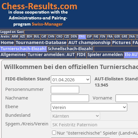
Logged on: Gast
Arabic
ARM
AZE
BIH
BUL
CAT
CHN
CRO
CZE
DEN
ENG
ESP
FAI
FIN
FRA
GER
GRE
INA
I
Home
Tournament-Database
AUT championship
Pictures
F
Turnierschach-Elozahl
Schnellschach-Elozahl
Allgemeines
Turnier anmelden: AUT
FIDE
Spieler anmelden
Elo AU
Willkommen bei den offiziellen Turnierscha
FIDE-Elolisten Stand
AUT-Elolisten Stand
13.945
Personennummer
Nachname
Vorname
Ebene
Bundesland
Spgem./Kreis/Verein
Nur "österreichische" Spieler (Land=A