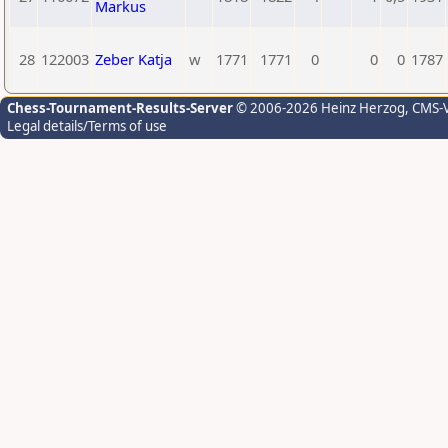
Markus
28
122003
Zeber Katja
w
1771
1771
0
0
0
1787
Chess-Tournament-Results-Server
© 2006-2026 Heinz Herzog
, CMS-
Legal details/Terms of use