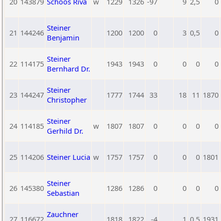
20
143879
Schoos Riva
w
1229
1326
-97
9
2,5
0
Steiner
21
144246
1200
1200
0
3
0,5
0
Benjamin
Steiner
22
114175
1943
1943
0
0
0
0
Bernhard Dr.
Steiner
23
144247
1777
1744
33
18
11
1870
Christopher
Steiner
24
114185
w
1807
1807
0
0
0
0
Gerhild Dr.
25
114206
Steiner Lucia
w
1757
1757
0
0
0
1801
Steiner
26
145380
1286
1286
0
0
0
0
Sebastian
Zauchner
27
116672
1818
1822
-4
1
0,5
1931