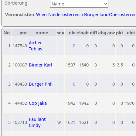
Sortierung
Vereinslisten:
Wien
Niederösterreich
Burgenland
Oberösterrei
No.
pnr
name
sex
elo
eloalt
diff
abg
anz
pkt
eloi
Aicher
1
147549
0
0
0
0
0
0
Tobias
2
100987
Binder Karl
1537
1540
-3
5
3,5
0
3
149433
Burger Phil
0
0
0
0
0
0
4
144452
Cop Jaka
1942
1942
0
0
0
1970
Faullant
5
102713
w
1621
1621
0
0
0
0
Cindy