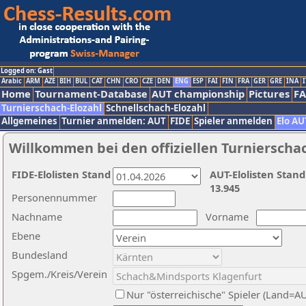
Logged on: Gast
Arabic
ARM
AZE
BIH
BUL
CAT
CHN
CRO
CZE
DEN
ENG
ESP
FAI
FIN
FRA
GER
GRE
INA
I
Home
Tournament-Database
AUT championship
Pictures
F
Turnierschach-Elozahl
Schnellschach-Elozahl
Allgemeines
Turnier anmelden: AUT
FIDE
Spieler anmelden
Elo AU
Willkommen bei den offiziellen Turnierscha
FIDE-Elolisten Stand
AUT-Elolisten Stand
13.945
Personennummer
Nachname
Vorname
Ebene
Bundesland
Spgem./Kreis/Verein
Nur "österreichische" Spieler (Land=A