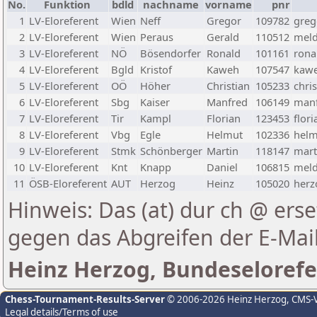
No.
Funktion
bdld
nachname
vorname
pnr
1
LV-Eloreferent
Wien
Neff
Gregor
109782
greg
2
LV-Eloreferent
Wien
Peraus
Gerald
110512
meld
3
LV-Eloreferent
NÖ
Bösendorfer
Ronald
101161
rona
4
LV-Eloreferent
Bgld
Kristof
Kaweh
107547
kawe
5
LV-Eloreferent
OÖ
Höher
Christian
105233
chri
6
LV-Eloreferent
Sbg
Kaiser
Manfred
106149
manf
7
LV-Eloreferent
Tir
Kampl
Florian
123453
flor
8
LV-Eloreferent
Vbg
Egle
Helmut
102336
helm
9
LV-Eloreferent
Stmk
Schönberger
Martin
118147
mart
10
LV-Eloreferent
Knt
Knapp
Daniel
106815
meld
11
ÖSB-Eloreferent
AUT
Herzog
Heinz
105020
herz
Hinweis: Das (at) dur ch @ erse
gegen das Abgreifen der E-Ma
Heinz Herzog, Bundeselorefe
Chess-Tournament-Results-Server
© 2006-2026 Heinz Herzog
, CMS-
Legal details/Terms of use