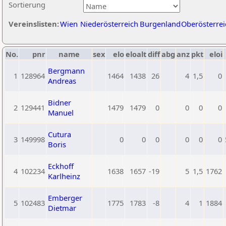
Sortierung
Vereinslisten:
Wien
Niederösterreich
Burgenland
Oberösterrei
No.
pnr
name
sex
elo
eloalt
diff
abg
anz
pkt
eloi
Bergmann
1
128964
1464
1438
26
4
1,5
0
Andreas
Bidner
2
129441
1479
1479
0
0
0
0
Manuel
Cutura
3
149998
0
0
0
0
0
0
Boris
Eckhoff
4
102234
1638
1657
-19
5
1,5
1762
Karlheinz
Emberger
5
102483
1775
1783
-8
4
1
1884
Dietmar