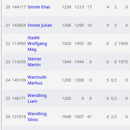
20
144117
Smole Elias
1230
1213
17
4
2
0
21
143854
Smole Julian
1306
1290
16
9
3
0
Stadik
22
113993
Wolfgang
1920
1955
-35
6
2
1949
Mag.
Steiner
23
114209
1944
1944
0
0
0
1973
Martin
Warmuth
24
145169
1200
1200
0
5
0,5
0
Markus
Wendling
25
148171
1200
0
0
6
0,5
0
Liam
Wendling
26
121018
1648
1607
41
4
2,5
0
Silvio