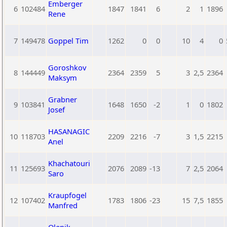
Emberger
6
102484
1847
1841
6
2
1
1896
Rene
7
149478
Goppel Tim
1262
0
0
10
4
0
Goroshkov
8
144449
2364
2359
5
3
2,5
2364
Maksym
Grabner
9
103841
1648
1650
-2
1
0
1802
Josef
HASANAGIC
10
118703
2209
2216
-7
3
1,5
2215
Anel
Khachatouri
11
125693
2076
2089
-13
7
2,5
2064
Saro
Kraupfogel
12
107402
1783
1806
-23
15
7,5
1855
Manfred