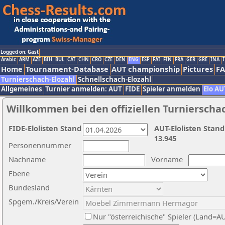
Logged on: Gast
Arabic
ARM
AZE
BIH
BUL
CAT
CHN
CRO
CZE
DEN
ENG
ESP
FAI
FIN
FRA
GER
GRE
INA
I
Home
Tournament-Database
AUT championship
Pictures
F
Turnierschach-Elozahl
Schnellschach-Elozahl
Allgemeines
Turnier anmelden: AUT
FIDE
Spieler anmelden
Elo AU
Willkommen bei den offiziellen Turnierscha
FIDE-Elolisten Stand
AUT-Elolisten Stand
13.945
Personennummer
Nachname
Vorname
Ebene
Bundesland
Spgem./Kreis/Verein
Nur "österreichische" Spieler (Land=A