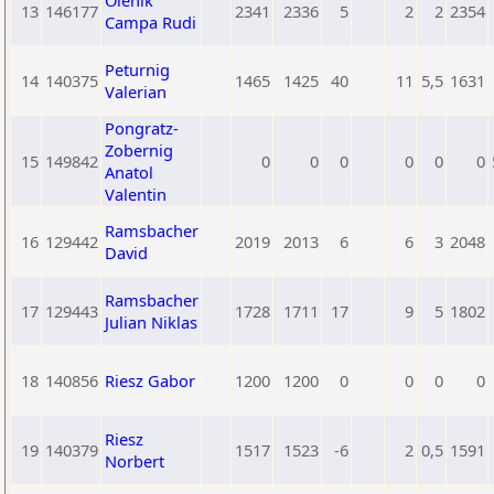
Olenik
13
146177
2341
2336
5
2
2
2354
Campa Rudi
Peturnig
14
140375
1465
1425
40
11
5,5
1631
Valerian
Pongratz-
Zobernig
15
149842
0
0
0
0
0
0
Anatol
Valentin
Ramsbacher
16
129442
2019
2013
6
6
3
2048
David
Ramsbacher
17
129443
1728
1711
17
9
5
1802
Julian Niklas
18
140856
Riesz Gabor
1200
1200
0
0
0
0
Riesz
19
140379
1517
1523
-6
2
0,5
1591
Norbert