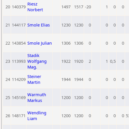
Riesz
20
140379
1497
1517
-20
1
0
0
Norbert
21
144117
Smole Elias
1230
1230
0
0
0
0
22
143854
Smole Julian
1306
1306
0
0
0
0
Stadik
23
113993
Wolfgang
1922
1920
2
1
0,5
0
Mag.
Steiner
24
114209
1944
1944
0
0
0
0
Martin
Warmuth
25
145169
1200
1200
0
0
0
0
Markus
Wendling
26
148171
1200
1200
0
0
0
0
5
Liam