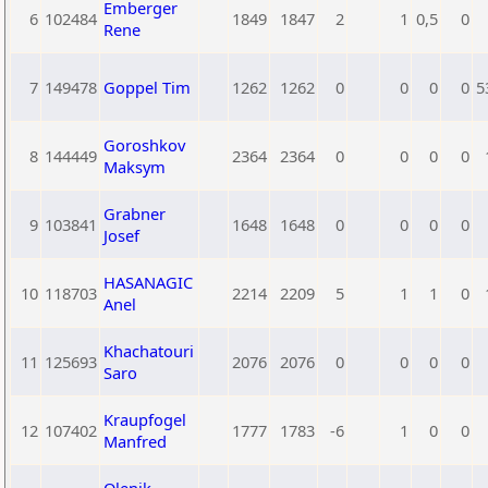
Emberger
6
102484
1849
1847
2
1
0,5
0
Rene
7
149478
Goppel Tim
1262
1262
0
0
0
0
5
Goroshkov
8
144449
2364
2364
0
0
0
0
Maksym
Grabner
9
103841
1648
1648
0
0
0
0
Josef
HASANAGIC
10
118703
2214
2209
5
1
1
0
Anel
Khachatouri
11
125693
2076
2076
0
0
0
0
Saro
Kraupfogel
12
107402
1777
1783
-6
1
0
0
Manfred