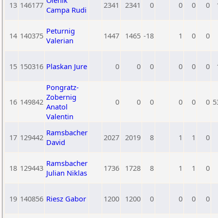
Olenik
13
146177
2341
2341
0
0
0
0
Campa Rudi
Peturnig
14
140375
1447
1465
-18
1
0
0
Valerian
15
150316
Plaskan Jure
0
0
0
0
0
0
Pongratz-
Zobernig
16
149842
0
0
0
0
0
0
5
Anatol
Valentin
Ramsbacher
17
129442
2027
2019
8
1
1
0
David
Ramsbacher
18
129443
1736
1728
8
1
1
0
Julian Niklas
19
140856
Riesz Gabor
1200
1200
0
0
0
0