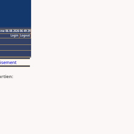
ime 06.08.2026 06:49:29
Login
Logout
artien: