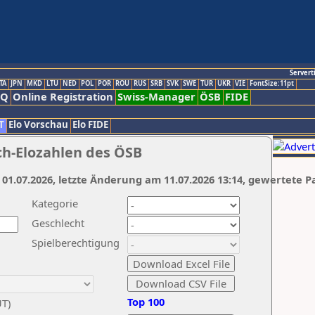
Servert
TA
JPN
MKD
LTU
NED
POL
POR
ROU
RUS
SRB
SVK
SWE
TUR
UKR
VIE
FontSize:11pt
AQ
Online Registration
Swiss-Manager
ÖSB
FIDE
T
Elo Vorschau
Elo FIDE
ch-Elozahlen des ÖSB
 01.07.2026, letzte Änderung am 11.07.2026 13:14, gewertete P
Kategorie
Geschlecht
Spielberechtigung
Top 100
UT)