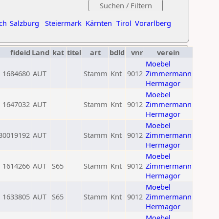
ch
Salzburg
Steiermark
Kärnten
Tirol
Vorarlberg
fideid
Land
kat
titel
art
bdld
vnr
verein
Moebel
1684680
AUT
Stamm
Knt
9012
Zimmermann
Hermagor
Moebel
1647032
AUT
Stamm
Knt
9012
Zimmermann
Hermagor
Moebel
30019192
AUT
Stamm
Knt
9012
Zimmermann
Hermagor
Moebel
1614266
AUT
S65
Stamm
Knt
9012
Zimmermann
Hermagor
Moebel
1633805
AUT
S65
Stamm
Knt
9012
Zimmermann
Hermagor
Moebel