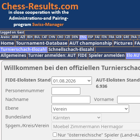
Logged on: Gast
Arabic
ARM
AZE
BIH
BUL
CAT
CHN
CRO
CZE
DEN
ENG
ESP
FAI
FIN
FRA
GER
GRE
INA
I
Home
Tournament-Database
AUT championship
Pictures
F
Turnierschach-Elozahl
Schnellschach-Elozahl
Allgemeines
Turnier anmelden: AUT
FIDE
Spieler anmelden
Elo AU
Willkommen bei den offiziellen Turnierscha
FIDE-Elolisten Stand
AUT-Elolisten Stand
6.936
Personennummer
Nachname
Vorname
Ebene
Bundesland
Spgem./Kreis/Verein
Nur "österreichische" Spieler (Land=A