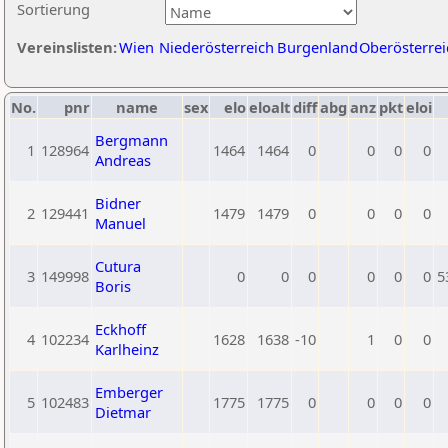
Sortierung
Vereinslisten:
Wien
Niederösterreich
Burgenland
Oberösterrei
No.
pnr
name
sex
elo
eloalt
diff
abg
anz
pkt
eloi
Bergmann
1
128964
1464
1464
0
0
0
0
Andreas
Bidner
2
129441
1479
1479
0
0
0
0
Manuel
Cutura
3
149998
0
0
0
0
0
0
5
Boris
Eckhoff
4
102234
1628
1638
-10
1
0
0
Karlheinz
Emberger
5
102483
1775
1775
0
0
0
0
Dietmar