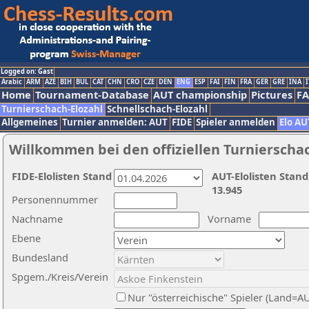
Logged on: Gast
Arabic
ARM
AZE
BIH
BUL
CAT
CHN
CRO
CZE
DEN
ENG
ESP
FAI
FIN
FRA
GER
GRE
INA
I
Home
Tournament-Database
AUT championship
Pictures
F
Turnierschach-Elozahl
Schnellschach-Elozahl
Allgemeines
Turnier anmelden: AUT
FIDE
Spieler anmelden
Elo AU
Willkommen bei den offiziellen Turnierscha
FIDE-Elolisten Stand
AUT-Elolisten Stand
13.945
Personennummer
Nachname
Vorname
Ebene
Bundesland
Spgem./Kreis/Verein
Nur "österreichische" Spieler (Land=A