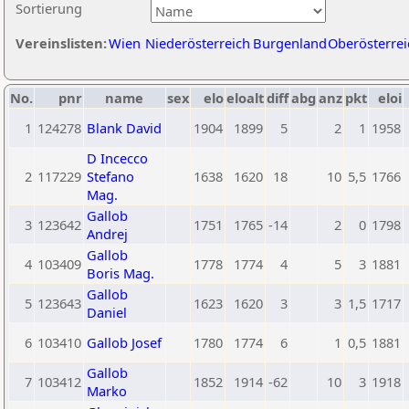
Sortierung
Vereinslisten:
Wien
Niederösterreich
Burgenland
Oberösterrei
No.
pnr
name
sex
elo
eloalt
diff
abg
anz
pkt
eloi
1
124278
Blank David
1904
1899
5
2
1
1958
D Incecco
2
117229
Stefano
1638
1620
18
10
5,5
1766
Mag.
Gallob
3
123642
1751
1765
-14
2
0
1798
Andrej
Gallob
4
103409
1778
1774
4
5
3
1881
Boris Mag.
Gallob
5
123643
1623
1620
3
3
1,5
1717
Daniel
6
103410
Gallob Josef
1780
1774
6
1
0,5
1881
Gallob
7
103412
1852
1914
-62
10
3
1918
Marko