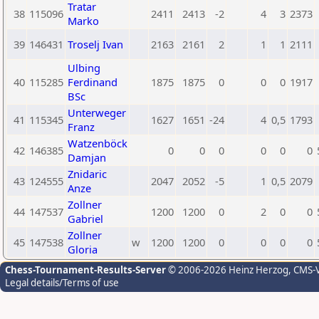
Tratar
38
115096
2411
2413
-2
4
3
2373
Marko
39
146431
Troselj Ivan
2163
2161
2
1
1
2111
Ulbing
40
115285
Ferdinand
1875
1875
0
0
0
1917
BSc
Unterweger
41
115345
1627
1651
-24
4
0,5
1793
Franz
Watzenböck
42
146385
0
0
0
0
0
0
Damjan
Znidaric
43
124555
2047
2052
-5
1
0,5
2079
Anze
Zollner
44
147537
1200
1200
0
2
0
0
Gabriel
Zollner
45
147538
w
1200
1200
0
0
0
0
Gloria
Chess-Tournament-Results-Server
© 2006-2026 Heinz Herzog
, CMS-
Legal details/Terms of use