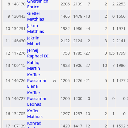
Ghersinich
8
148170
2206
2199
7
2
2
2253
Enrico
Gietler
9
130443
1465
1478
-13
2
0
1666
Matthias
Jakob
10
134231
1982
1986
-4
2
1
1971
Matthias
Jakrlin
11
146430
2122
2124
-2
3
2
2141
Mihael
Jernej
12
117276
1758
1785
-27
3
0,5
1799
Raphael DI.
Kahlig
13
106115
1933
1906
27
10
7
1986
Martin
Koffler-
14
146726
Possamai
w
1205
1226
-21
5
1
1477
Elena
Koffler-
15
146727
Possamai
1200
1200
0
0
0
0
Leonas
Kofler
16
134705
1297
1287
10
2
1
0
Mathias
Konrad
17
107139
1429
1417
12
2
1
1592