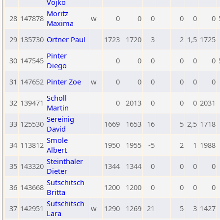
Vojko
Moritz
28
147878
w
0
0
0
0
0
0
Maxima
29
135730
Ortner Paul
1723
1720
3
2
1,5
1725
Pinter
30
147545
0
0
0
0
0
0
Diego
31
147652
Pinter Zoe
w
0
0
0
0
0
0
Scholl
32
139471
0
2013
0
0
0
2031
Martin
Sereinig
33
125530
1669
1653
16
5
2,5
1718
David
Smole
34
113812
1950
1955
-5
2
1
1988
Albert
Steinthaler
35
143320
1344
1344
0
0
0
0
Dieter
Sutschitsch
36
143668
1200
1200
0
0
0
0
Britta
Sutschitsch
37
142951
w
1290
1269
21
5
3
1427
Lara