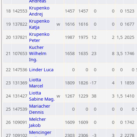
Andreas
Krupenko
18
142553
1457
1457
0
0
0
1523
Andrej
Krupenko
19
137822
w
1616
1616
0
0
0
1677
Katja
Krupenko
20
137821
1987
1975
12
2
1,5
2025
Peter
Kucher
21
107653
Wilhelm
1658
1635
23
8
3,5
1746
Ing.
22
147536
Linder Luca
0
0
0
0
0
0
Liotta
23
131369
1809
1826
-17
4
1
1859
Marcel
Liotta
24
131427
w
1267
1229
38
3
1,5
1410
Sabine Mag.
Mariacher
25
147539
0
0
0
0
0
0
Dennis
Melcher
26
109091
1609
1609
0
0
0
1742
Jakob
Mencinger
27
109102
2303
2306
-3
3
2
2278