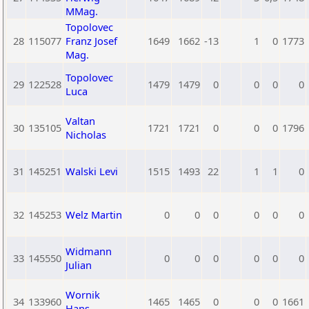
MMag.
Topolovec
28
115077
Franz Josef
1649
1662
-13
1
0
1773
Mag.
Topolovec
29
122528
1479
1479
0
0
0
0
Luca
Valtan
30
135105
1721
1721
0
0
0
1796
Nicholas
31
145251
Walski Levi
1515
1493
22
1
1
0
32
145253
Welz Martin
0
0
0
0
0
0
Widmann
33
145550
0
0
0
0
0
0
Julian
Wornik
34
133960
1465
1465
0
0
0
1661
Hans