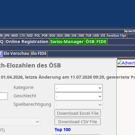
Servert
TA
JPN
MKD
LTU
NED
POL
POR
ROU
RUS
SRB
SVK
SWE
TUR
UKR
VIE
FontSize:11pt
AQ
Online Registration
Swiss-Manager
ÖSB
FIDE
T
Elo Vorschau
Elo FIDE
ch-Elozahlen des ÖSB
 01.04.2026, letzte Änderung am 11.07.2026 09:29, gewertete P
Kategorie
Geschlecht
Spielberechtigung
Top 100
UT)