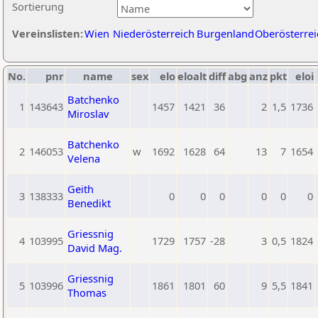
Sortierung
Vereinslisten:
Wien
Niederösterreich
Burgenland
Oberösterrei
No.
pnr
name
sex
elo
eloalt
diff
abg
anz
pkt
eloi
Batchenko
1
143643
1457
1421
36
2
1,5
1736
Miroslav
Batchenko
2
146053
w
1692
1628
64
13
7
1654
Velena
Geith
3
138333
0
0
0
0
0
0
Benedikt
Griessnig
4
103995
1729
1757
-28
3
0,5
1824
David Mag.
Griessnig
5
103996
1861
1801
60
9
5,5
1841
Thomas