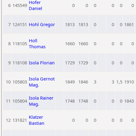
Hofer
6
145549
0
0
0
0
0
0
Daniel
7
124151
Hohl Gregor
1813
1813
0
0
0
1861
Holl
8
118105
1660
1660
0
0
0
0
Thomas
9
118108
Isola Florian
1729
1729
0
0
0
0
Isola Gernot
10
105803
1849
1846
3
3
1,5
1910
Mag.
Isola Rainer
11
105804
1748
1748
0
0
0
1843
Mag.
Klatzer
12
131821
0
0
0
0
0
0
Bastian