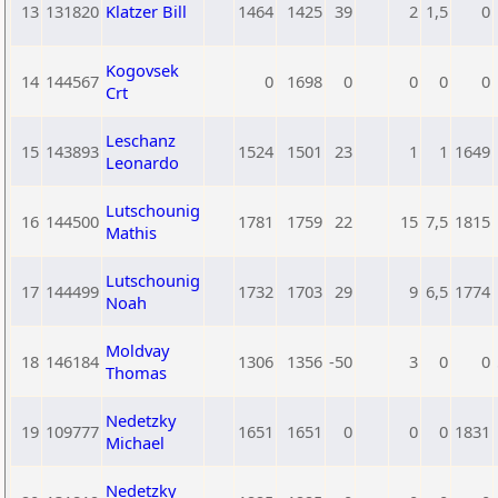
13
131820
Klatzer Bill
1464
1425
39
2
1,5
0
Kogovsek
14
144567
0
1698
0
0
0
0
Crt
Leschanz
15
143893
1524
1501
23
1
1
1649
Leonardo
Lutschounig
16
144500
1781
1759
22
15
7,5
1815
Mathis
Lutschounig
17
144499
1732
1703
29
9
6,5
1774
Noah
Moldvay
18
146184
1306
1356
-50
3
0
0
Thomas
Nedetzky
19
109777
1651
1651
0
0
0
1831
Michael
Nedetzky