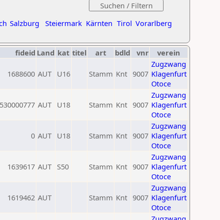
ch
Salzburg
Steiermark
Kärnten
Tirol
Vorarlberg
fideid
Land
kat
titel
art
bdld
vnr
verein
Zugzwang
1688600
AUT
U16
Stamm
Knt
9007
Klagenfurt
Otoce
Zugzwang
530000777
AUT
U18
Stamm
Knt
9007
Klagenfurt
Otoce
Zugzwang
0
AUT
U18
Stamm
Knt
9007
Klagenfurt
Otoce
Zugzwang
1639617
AUT
S50
Stamm
Knt
9007
Klagenfurt
Otoce
Zugzwang
1619462
AUT
Stamm
Knt
9007
Klagenfurt
Otoce
Zugzwang