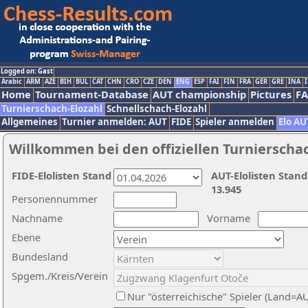
Logged on: Gast
Arabic
ARM
AZE
BIH
BUL
CAT
CHN
CRO
CZE
DEN
ENG
ESP
FAI
FIN
FRA
GER
GRE
INA
I
Home
Tournament-Database
AUT championship
Pictures
F
Turnierschach-Elozahl
Schnellschach-Elozahl
Allgemeines
Turnier anmelden: AUT
FIDE
Spieler anmelden
Elo AU
Willkommen bei den offiziellen Turnierscha
FIDE-Elolisten Stand
AUT-Elolisten Stand
13.945
Personennummer
Nachname
Vorname
Ebene
Bundesland
Spgem./Kreis/Verein
Nur "österreichische" Spieler (Land=A