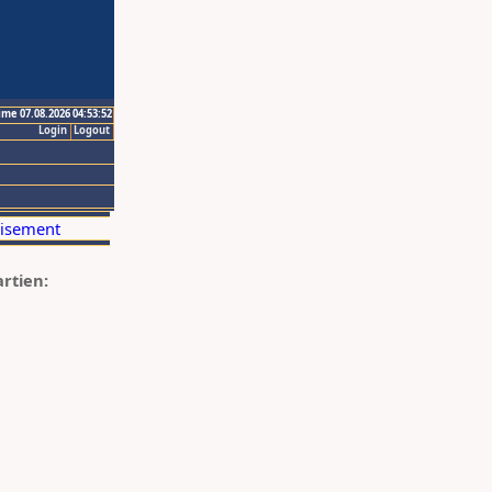
ime 07.08.2026 04:53:52
Login
Logout
artien: