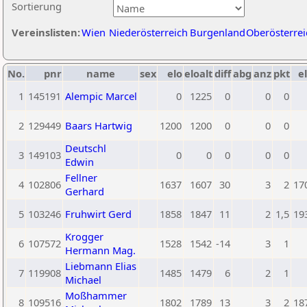
Sortierung
Vereinslisten:
Wien
Niederösterreich
Burgenland
Oberösterrei
No.
pnr
name
sex
elo
eloalt
diff
abg
anz
pkt
el
1
145191
Alempic Marcel
0
1225
0
0
0
2
129449
Baars Hartwig
1200
1200
0
0
0
Deutschl
3
149103
0
0
0
0
0
Edwin
Fellner
4
102806
1637
1607
30
3
2
17
Gerhard
5
103246
Fruhwirt Gerd
1858
1847
11
2
1,5
19
Krogger
6
107572
1528
1542
-14
3
1
Hermann Mag.
Liebmann Elias
7
119908
1485
1479
6
2
1
Michael
Moßhammer
8
109516
1802
1789
13
3
2
18