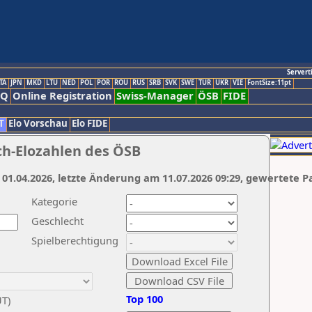
Servert
TA
JPN
MKD
LTU
NED
POL
POR
ROU
RUS
SRB
SVK
SWE
TUR
UKR
VIE
FontSize:11pt
AQ
Online Registration
Swiss-Manager
ÖSB
FIDE
T
Elo Vorschau
Elo FIDE
ch-Elozahlen des ÖSB
 01.04.2026, letzte Änderung am 11.07.2026 09:29, gewertete P
Kategorie
Geschlecht
Spielberechtigung
Top 100
UT)