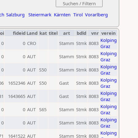
ch
Salzburg
Steiermark
Kärnten
Tirol
Vorarlberg
oi
fideid
Land
kat
titel
art
bdld
vnr
verein
Kolping
0
0
CRO
Stamm
Stmk
8083
Graz
Kolping
0
0
AUT
Stamm
Stmk
8083
Graz
Kolping
0
0
AUT
S50
Stamm
Stmk
8083
Graz
Kolping
06
1652346
AUT
S50
Gast
Stmk
8083
Graz
Kolping
31
1643665
AUT
Gast
Stmk
8083
Graz
Kolping
0
0
AUT
S65
Stamm
Stmk
8083
Graz
Kolping
0
0
AUT
Stamm
Stmk
8083
Graz
Kolping
71
1641522
AUT
Stamm
Stmk
8083