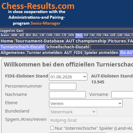
Logged on: Gast
Arabic
ARM
AZE
BIH
BUL
CAT
CHN
CRO
CZE
DEN
ENG
ESP
FAI
FIN
FRA
GER
GRE
INA
I
Home
Tournament-Database
AUT championship
Pictures
F
Turnierschach-Elozahl
Schnellschach-Elozahl
Allgemeines
Turnier anmelden: AUT
FIDE
Spieler anmelden
Elo AU
Willkommen bei den offiziellen Turnierscha
FIDE-Elolisten Stand
AUT-Elolisten Stand
13.945
Personennummer
Nachname
Vorname
Ebene
Bundesland
Spgem./Kreis/Verein
Nur "österreichische" Spieler (Land=A