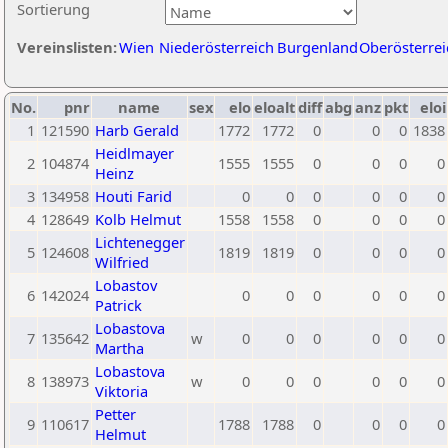
Sortierung
Vereinslisten:
Wien
Niederösterreich
Burgenland
Oberösterrei
No.
pnr
name
sex
elo
eloalt
diff
abg
anz
pkt
eloi
1
121590
Harb Gerald
1772
1772
0
0
0
1838
Heidlmayer
2
104874
1555
1555
0
0
0
0
Heinz
3
134958
Houti Farid
0
0
0
0
0
0
4
128649
Kolb Helmut
1558
1558
0
0
0
0
Lichtenegger
5
124608
1819
1819
0
0
0
0
Wilfried
Lobastov
6
142024
0
0
0
0
0
0
Patrick
Lobastova
7
135642
w
0
0
0
0
0
0
Martha
Lobastova
8
138973
w
0
0
0
0
0
0
Viktoria
Petter
9
110617
1788
1788
0
0
0
0
Helmut