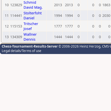
Schmid
10
123829
2013
2013
0
0
0
1863
David Mag.
Stolterfoht
11
114441
1994
1994
0
0
0
2030
Daniel
Tritscher
12
115153
1777
1777
0
0
0
0
Josef
Wallner
13
134309
1444
1444
0
0
0
0
Dennis
Chess-Tournament-Results-Server
© 2006-2026 Heinz Herzog
, CMS-
Legal details/Terms of use