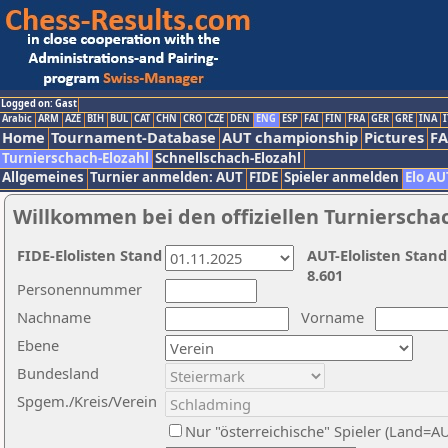
Logged on: Gast
Arabic
ARM
AZE
BIH
BUL
CAT
CHN
CRO
CZE
DEN
ENG
ESP
FAI
FIN
FRA
GER
GRE
INA
I
Home
Tournament-Database
AUT championship
Pictures
F
Turnierschach-Elozahl
Schnellschach-Elozahl
Allgemeines
Turnier anmelden: AUT
FIDE
Spieler anmelden
Elo AU
Willkommen bei den offiziellen Turnierscha
FIDE-Elolisten Stand
AUT-Elolisten Stand
8.601
Personennummer
Nachname
Vorname
Ebene
Bundesland
Spgem./Kreis/Verein
Nur "österreichische" Spieler (Land=A