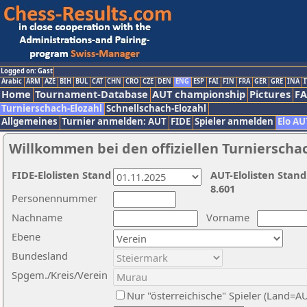
Logged on: Gast
Arabic
ARM
AZE
BIH
BUL
CAT
CHN
CRO
CZE
DEN
ENG
ESP
FAI
FIN
FRA
GER
GRE
INA
I
Home
Tournament-Database
AUT championship
Pictures
F
Turnierschach-Elozahl
Schnellschach-Elozahl
Allgemeines
Turnier anmelden: AUT
FIDE
Spieler anmelden
Elo AU
Willkommen bei den offiziellen Turnierscha
FIDE-Elolisten Stand
AUT-Elolisten Stand
8.601
Personennummer
Nachname
Vorname
Ebene
Bundesland
Spgem./Kreis/Verein
Nur "österreichische" Spieler (Land=A