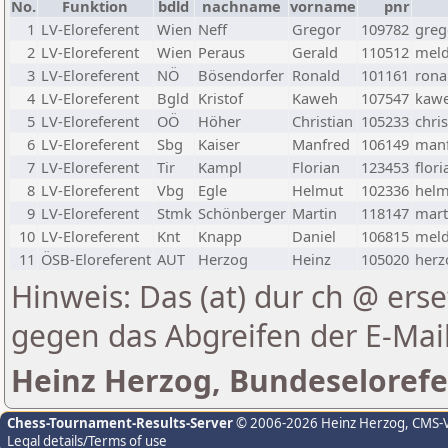
No.
Funktion
bdld
nachname
vorname
pnr
1
LV-Eloreferent
Wien
Neff
Gregor
109782
greg
2
LV-Eloreferent
Wien
Peraus
Gerald
110512
meld
3
LV-Eloreferent
NÖ
Bösendorfer
Ronald
101161
rona
4
LV-Eloreferent
Bgld
Kristof
Kaweh
107547
kawe
5
LV-Eloreferent
OÖ
Höher
Christian
105233
chri
6
LV-Eloreferent
Sbg
Kaiser
Manfred
106149
manf
7
LV-Eloreferent
Tir
Kampl
Florian
123453
flor
8
LV-Eloreferent
Vbg
Egle
Helmut
102336
helm
9
LV-Eloreferent
Stmk
Schönberger
Martin
118147
mart
10
LV-Eloreferent
Knt
Knapp
Daniel
106815
meld
11
ÖSB-Eloreferent
AUT
Herzog
Heinz
105020
herz
Hinweis: Das (at) dur ch @ erse
gegen das Abgreifen der E-Ma
Heinz Herzog, Bundeselorefe
Chess-Tournament-Results-Server
© 2006-2026 Heinz Herzog
, CMS-
Legal details/Terms of use