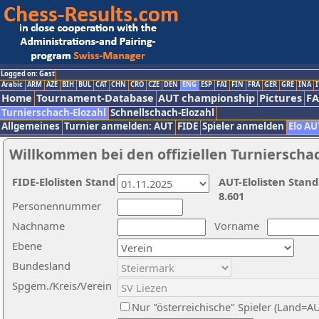
Logged on: Gast
Arabic
ARM
AZE
BIH
BUL
CAT
CHN
CRO
CZE
DEN
ENG
ESP
FAI
FIN
FRA
GER
GRE
INA
I
Home
Tournament-Database
AUT championship
Pictures
F
Turnierschach-Elozahl
Schnellschach-Elozahl
Allgemeines
Turnier anmelden: AUT
FIDE
Spieler anmelden
Elo AU
Willkommen bei den offiziellen Turnierscha
FIDE-Elolisten Stand
AUT-Elolisten Stand
8.601
Personennummer
Nachname
Vorname
Ebene
Bundesland
Spgem./Kreis/Verein
Nur "österreichische" Spieler (Land=A