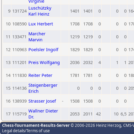
Virginie
Luschützky
9
131724
1401
1401
0
0
0
16
Karl Heinz
10
108590
Lux Herbert
1708
1708
0
0
0
17
Marcher
11
133471
1219
1219
0
0
0
Marvin
12
110963
Poelsler Ingolf
1829
1829
0
0
0
17
13
111201
Preis Wolfgang
2036
2032
4
1
1
20
14
111830
Reiter Peter
1781
1781
0
0
0
18
Steigenberger
15
114136
0
0
0
0
0
20
Erich
16
138939
Strasser Josef
-
1508
1508
0
0
0
Wallner Dieter
17
115719
2053
2011
42
10
6,5
20
Dr.
Chess-Tournament-Results-Server
© 2006-2026 Heinz Herzog
, CMS-
Legal details/Terms of use