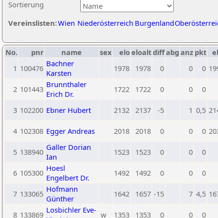
Sortierung
Vereinslisten:
Wien
Niederösterreich
Burgenland
Oberösterrei
No.
pnr
name
sex
elo
eloalt
diff
abg
anz
pkt
e
Bachner
1
100476
1978
1978
0
0
0
19
Karsten
Brunnthaler
2
101443
1722
1722
0
0
0
Erich Dr.
3
102200
Ebner Hubert
2132
2137
-5
1
0,5
21
4
102308
Egger Andreas
2018
2018
0
0
0
20
Galler Dorian
5
138940
1523
1523
0
0
0
Ian
Hoesl
6
105300
1492
1492
0
0
0
Engelbert Dr.
Hofmann
7
133065
1642
1657
-15
7
4,5
16
Günther
Losbichler Eve-
8
133869
w
1353
1353
0
0
0