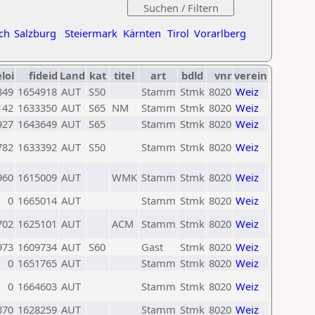
ch
Salzburg
Steiermark
Kärnten
Tirol
Vorarlberg
eloi
fideid
Land
kat
titel
art
bdld
vnr
verein
849
1654918
AUT
S50
Stamm
Stmk
8020
Weiz
142
1633350
AUT
S65
NM
Stamm
Stmk
8020
Weiz
927
1643649
AUT
S65
Stamm
Stmk
8020
Weiz
782
1633392
AUT
S50
Stamm
Stmk
8020
Weiz
960
1615009
AUT
WMK
Stamm
Stmk
8020
Weiz
0
1665014
AUT
Stamm
Stmk
8020
Weiz
702
1625101
AUT
ACM
Stamm
Stmk
8020
Weiz
973
1609734
AUT
S60
Gast
Stmk
8020
Weiz
0
1651765
AUT
Stamm
Stmk
8020
Weiz
0
1664603
AUT
Stamm
Stmk
8020
Weiz
870
1628259
AUT
Stamm
Stmk
8020
Weiz