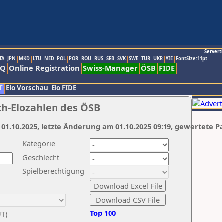
Servert
TA
JPN
MKD
LTU
NED
POL
POR
ROU
RUS
SRB
SVK
SWE
TUR
UKR
VIE
FontSize:11pt
AQ
Online Registration
Swiss-Manager
ÖSB
FIDE
T
Elo Vorschau
Elo FIDE
ch-Elozahlen des ÖSB
 01.10.2025, letzte Änderung am 01.10.2025 09:19, gewertete P
Kategorie
Geschlecht
Spielberechtigung
Top 100
UT)