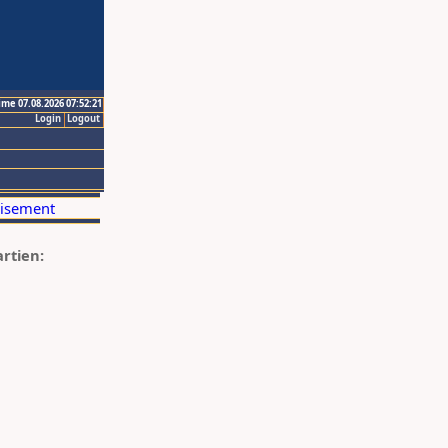
ime 07.08.2026 07:52:21
Login
Logout
artien: