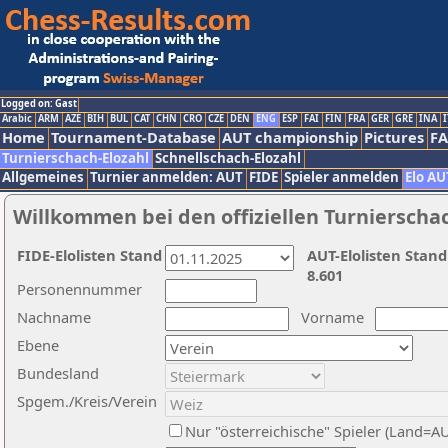
Logged on: Gast
Arabic
ARM
AZE
BIH
BUL
CAT
CHN
CRO
CZE
DEN
ENG
ESP
FAI
FIN
FRA
GER
GRE
INA
I
Home
Tournament-Database
AUT championship
Pictures
F
Turnierschach-Elozahl
Schnellschach-Elozahl
Allgemeines
Turnier anmelden: AUT
FIDE
Spieler anmelden
Elo AU
Willkommen bei den offiziellen Turnierscha
FIDE-Elolisten Stand
AUT-Elolisten Stand
8.601
Personennummer
Nachname
Vorname
Ebene
Bundesland
Spgem./Kreis/Verein
Nur "österreichische" Spieler (Land=A