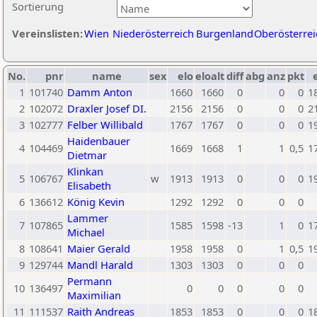
Sortierung
Vereinslisten:
Wien
Niederösterreich
Burgenland
Oberösterrei
No.
pnr
name
sex
elo
eloalt
diff
abg
anz
pkt
1
101740
Damm Anton
1660
1660
0
0
0
1
2
102072
Draxler Josef DI.
2156
2156
0
0
0
2
3
102777
Felber Willibald
1767
1767
0
0
0
1
Haidenbauer
4
104469
1669
1668
1
1
0,5
1
Dietmar
Klinkan
5
106767
w
1913
1913
0
0
0
1
Elisabeth
6
136612
König Kevin
1292
1292
0
0
0
Lammer
7
107865
1585
1598
-13
1
0
1
Michael
8
108641
Maier Gerald
1958
1958
0
1
0,5
1
9
129744
Mandl Harald
1303
1303
0
0
0
Permann
10
136497
0
0
0
0
0
Maximilian
11
111537
Raith Andreas
1853
1853
0
0
0
1