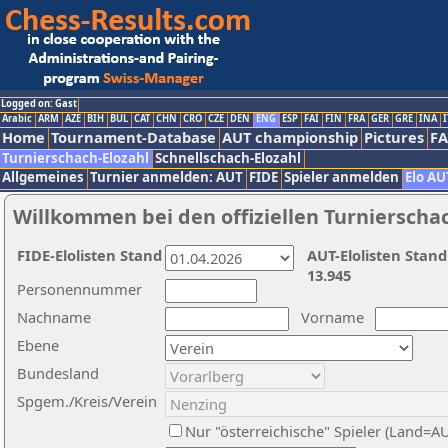
Logged on: Gast
Arabic
ARM
AZE
BIH
BUL
CAT
CHN
CRO
CZE
DEN
ENG
ESP
FAI
FIN
FRA
GER
GRE
INA
I
Home
Tournament-Database
AUT championship
Pictures
F
Turnierschach-Elozahl
Schnellschach-Elozahl
Allgemeines
Turnier anmelden: AUT
FIDE
Spieler anmelden
Elo AU
Willkommen bei den offiziellen Turnierscha
FIDE-Elolisten Stand
AUT-Elolisten Stand
13.945
Personennummer
Nachname
Vorname
Ebene
Bundesland
Spgem./Kreis/Verein
Nur "österreichische" Spieler (Land=A