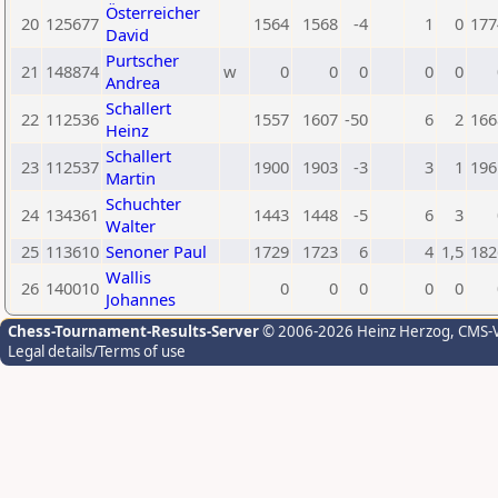
Österreicher
20
125677
1564
1568
-4
1
0
177
David
Purtscher
21
148874
w
0
0
0
0
0
Andrea
Schallert
22
112536
1557
1607
-50
6
2
166
Heinz
Schallert
23
112537
1900
1903
-3
3
1
196
Martin
Schuchter
24
134361
1443
1448
-5
6
3
Walter
25
113610
Senoner Paul
1729
1723
6
4
1,5
182
Wallis
26
140010
0
0
0
0
0
Johannes
Chess-Tournament-Results-Server
© 2006-2026 Heinz Herzog
, CMS-
Legal details/Terms of use