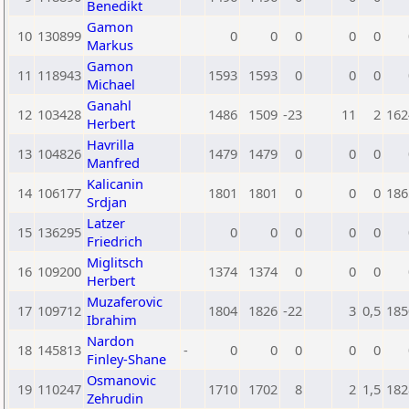
Benedikt
Gamon
10
130899
0
0
0
0
0
Markus
Gamon
11
118943
1593
1593
0
0
0
Michael
Ganahl
12
103428
1486
1509
-23
11
2
162
Herbert
Havrilla
13
104826
1479
1479
0
0
0
Manfred
Kalicanin
14
106177
1801
1801
0
0
0
186
Srdjan
Latzer
15
136295
0
0
0
0
0
Friedrich
Miglitsch
16
109200
1374
1374
0
0
0
Herbert
Muzaferovic
17
109712
1804
1826
-22
3
0,5
185
Ibrahim
Nardon
18
145813
-
0
0
0
0
0
Finley-Shane
Osmanovic
19
110247
1710
1702
8
2
1,5
182
Zehrudin