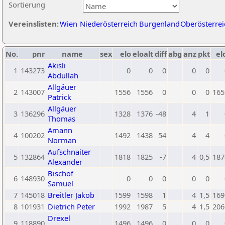
Sortierung
Vereinslisten:
Wien
Niederösterreich
Burgenland
Oberösterrei
No.
pnr
name
sex
elo
eloalt
diff
abg
anz
pkt
el
Akisli
1
143273
0
0
0
0
0
Abdullah
Allgäuer
2
143007
1556
1556
0
0
0
165
Patrick
Allgäuer
3
136296
1328
1376
-48
4
1
Thomas
Amann
4
100202
1492
1438
54
4
4
Norman
Aufschnaiter
5
132864
1818
1825
-7
4
0,5
187
Alexander
Bischof
6
148930
0
0
0
0
0
Samuel
7
145018
Breitler Jakob
1599
1598
1
4
1,5
169
8
101931
Dietrich Peter
1992
1987
5
4
1,5
206
Drexel
9
118890
1496
1496
0
0
0