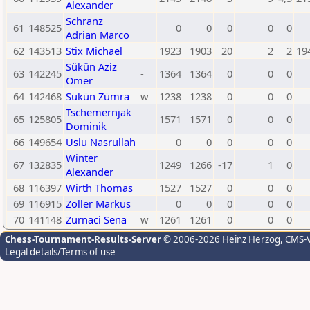
Alexander
Schranz
61
148525
0
0
0
0
0
Adrian Marco
62
143513
Stix Michael
1923
1903
20
2
2
19
Sükün Aziz
63
142245
-
1364
1364
0
0
0
Ömer
64
142468
Sükün Zümra
w
1238
1238
0
0
0
Tschemernjak
65
125805
1571
1571
0
0
0
Dominik
66
149654
Uslu Nasrullah
0
0
0
0
0
Winter
67
132835
1249
1266
-17
1
0
Alexander
68
116397
Wirth Thomas
1527
1527
0
0
0
69
116915
Zoller Markus
0
0
0
0
0
70
141148
Zurnaci Sena
w
1261
1261
0
0
0
Chess-Tournament-Results-Server
© 2006-2026 Heinz Herzog
, CMS-
Legal details/Terms of use