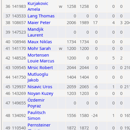
Kurjakovic
36
141983
w
1258
1258
0
0
0
Amela
37
143533
Lang Thomas
0
0
0
0
0
38
108657
Maier Peter
2006
1989
17
4
3
20
Mandjik
39
147523
0
0
0
0
0
Laurent
40
108946
Maux Niklas
1734
1734
0
0
0
41
141170
Mohr Sarah
w
1200
1200
0
0
0
Mortensen
42
148526
1200
0
0
5
2
Louie Marcus
43
109545
Mrsic Robert
2044
2044
0
0
0
21
Mutluoglu
44
141750
1404
1404
0
0
0
Jakob
45
129937
Nisavic Uros
2059
2065
-6
1
0
21
46
143269
Noyan Kuzey
1203
1203
0
0
0
Özdemir
47
149655
0
0
0
0
0
Poyraz
Paulitsch
48
134092
1556
1580
-24
1
0
16
Simon
Pernsteiner
49
110540
1872
1872
0
0
0
19