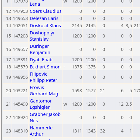
11
137078
w
1200
1200
0
0
0
Lena
12
147953
Coers Claudius
0
0
0
0
0
13
149653
Delezan Laris
0
0
0
0
0
14
102051
Doskocil Klaus
2145
2145
0
4
3,5
21
Dovhopolyi
15
147208
1200
1200
0
0
0
Stanislav
Düringer
16
149657
0
0
0
0
0
Benjamin
17
143391
Dyab Ehab
1200
1200
0
0
0
18
145579
Eckhart Simon
-
1375
1375
0
0
0
Filipovic
19
148956
0
0
0
0
0
Philipp Peter
Fröwis
20
103221
1598
1577
21
6
5
17
Gerhard Mag.
Gantomor
21
145490
w
1200
1200
0
12
3,5
Egshiglen
Grabher Jakob
22
148924
0
0
0
0
0
Nils
Hämmerle
23
148310
1311
1343
-32
4
1
Arthur