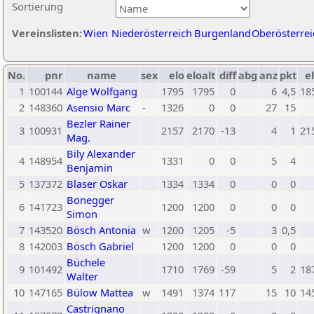
Sortierung
Vereinslisten:
Wien
Niederösterreich
Burgenland
Oberösterrei
No.
pnr
name
sex
elo
eloalt
diff
abg
anz
pkt
el
1
100144
Alge Wolfgang
1795
1795
0
6
4,5
18
2
148360
Asensio Marc
-
1326
0
0
27
15
Bezler Rainer
3
100931
2157
2170
-13
4
1
21
Mag.
Bily Alexander
4
148954
1331
0
0
5
4
Benjamin
5
137372
Blaser Oskar
1334
1334
0
0
0
Bonegger
6
141723
1200
1200
0
0
0
Simon
7
143520
Bösch Antonia
w
1200
1205
-5
3
0,5
8
142003
Bösch Gabriel
1200
1200
0
0
0
Büchele
9
101492
1710
1769
-59
5
2
18
Walter
10
147165
Bülow Mattea
w
1491
1374
117
15
10
14
Castrignano