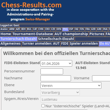
Logged on: Gast
Arabic
ARM
AZE
BIH
BUL
CAT
CHN
CRO
CZE
DEN
ENG
ESP
FAI
FIN
FRA
GER
GRE
INA
I
Home
Tournament-Database
AUT championship
Pictures
F
Turnierschach-Elozahl
Schnellschach-Elozahl
Allgemeines
Turnier anmelden: AUT
FIDE
Spieler anmelden
Elo AU
Willkommen bei den offiziellen Turnierscha
FIDE-Elolisten Stand
AUT-Elolisten Stand
13.945
Personennummer
Nachname
Vorname
Ebene
Bundesland
Spgem./Kreis/Verein
Nur "österreichische" Spieler (Land=A