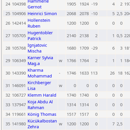
Hämmerle
24
104398
1905
1924
-19
4
2
19
Gernot
25
104906
Heinrici Simon
2068
2078
-10
5
2,5
20
Hollenstein
26
142414
1200
1200
0
0
0
Ruben
Hugentobler
27
105705
2140
2138
2
1
0,5
22
Patrick
Ignjatovic
28
105768
1680
1709
-29
6
3
18
Mischa
Karner Sylvia
29
106349
w
1766
1764
2
1
1
18
Mag.a
Kharma
30
143390
-
1746
1633
113
26
18
16
Mohammad
Kirchberger
31
146091
w
0
0
0
0
0
Lisa
32
106727
Klemm Harald
1740
1740
0
0
0
Koja Abdu Al
33
137947
1314
1314
0
0
0
Rahman
34
119661
König Thomas
1517
1517
0
0
0
Kücükalbostan
35
141980
w
1200
1200
0
7
2,5
Zehra