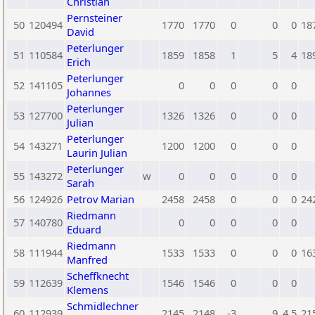
Christian
Pernsteiner
50
120494
1770
1770
0
0
0
18
David
Peterlunger
51
110584
1859
1858
1
5
4
18
Erich
Peterlunger
52
141105
0
0
0
0
0
Johannes
Peterlunger
53
127700
1326
1326
0
0
0
Julian
Peterlunger
54
143271
1200
1200
0
0
0
Laurin Julian
Peterlunger
55
143272
w
0
0
0
0
0
Sarah
56
124926
Petrov Marian
2458
2458
0
0
0
24
Riedmann
57
140780
0
0
0
0
0
Eduard
Riedmann
58
111944
1533
1533
0
0
0
16
Manfred
Scheffknecht
59
112639
1546
1546
0
0
0
Klemens
Schmidlechner
60
112939
2145
2148
-3
9
4,5
21