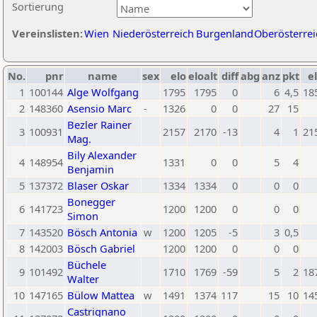
Sortierung
Vereinslisten:
Wien
Niederösterreich
Burgenland
Oberösterrei
No.
pnr
name
sex
elo
eloalt
diff
abg
anz
pkt
el
1
100144
Alge Wolfgang
1795
1795
0
6
4,5
18
2
148360
Asensio Marc
-
1326
0
0
27
15
Bezler Rainer
3
100931
2157
2170
-13
4
1
21
Mag.
Bily Alexander
4
148954
1331
0
0
5
4
Benjamin
5
137372
Blaser Oskar
1334
1334
0
0
0
Bonegger
6
141723
1200
1200
0
0
0
Simon
7
143520
Bösch Antonia
w
1200
1205
-5
3
0,5
8
142003
Bösch Gabriel
1200
1200
0
0
0
Büchele
9
101492
1710
1769
-59
5
2
18
Walter
10
147165
Bülow Mattea
w
1491
1374
117
15
10
14
Castrignano