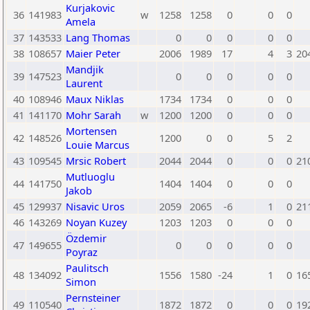
Kurjakovic
36
141983
w
1258
1258
0
0
0
Amela
37
143533
Lang Thomas
0
0
0
0
0
38
108657
Maier Peter
2006
1989
17
4
3
20
Mandjik
39
147523
0
0
0
0
0
Laurent
40
108946
Maux Niklas
1734
1734
0
0
0
41
141170
Mohr Sarah
w
1200
1200
0
0
0
Mortensen
42
148526
1200
0
0
5
2
Louie Marcus
43
109545
Mrsic Robert
2044
2044
0
0
0
21
Mutluoglu
44
141750
1404
1404
0
0
0
Jakob
45
129937
Nisavic Uros
2059
2065
-6
1
0
21
46
143269
Noyan Kuzey
1203
1203
0
0
0
Özdemir
47
149655
0
0
0
0
0
Poyraz
Paulitsch
48
134092
1556
1580
-24
1
0
16
Simon
Pernsteiner
49
110540
1872
1872
0
0
0
19