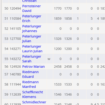
Christian
Pernsteiner
50
120494
1770
1770
0
0
0
18
David
Peterlunger
51
110584
1859
1858
1
5
4
18
Erich
Peterlunger
52
141105
0
0
0
0
0
Johannes
Peterlunger
53
127700
1326
1326
0
0
0
Julian
Peterlunger
54
143271
1200
1200
0
0
0
Laurin Julian
Peterlunger
55
143272
w
0
0
0
0
0
Sarah
56
124926
Petrov Marian
2458
2458
0
0
0
24
Riedmann
57
140780
0
0
0
0
0
Eduard
Riedmann
58
111944
1533
1533
0
0
0
16
Manfred
Scheffknecht
59
112639
1546
1546
0
0
0
Klemens
Schmidlechner
60
112939
2145
2148
-3
9
4,5
21