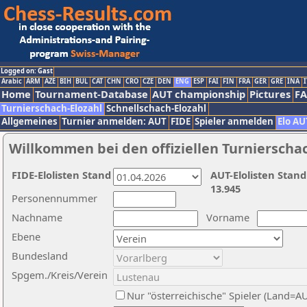
Logged on: Gast
Arabic
ARM
AZE
BIH
BUL
CAT
CHN
CRO
CZE
DEN
ENG
ESP
FAI
FIN
FRA
GER
GRE
INA
I
Home
Tournament-Database
AUT championship
Pictures
F
Turnierschach-Elozahl
Schnellschach-Elozahl
Allgemeines
Turnier anmelden: AUT
FIDE
Spieler anmelden
Elo AU
Willkommen bei den offiziellen Turnierscha
FIDE-Elolisten Stand
AUT-Elolisten Stand
13.945
Personennummer
Nachname
Vorname
Ebene
Bundesland
Spgem./Kreis/Verein
Nur "österreichische" Spieler (Land=A