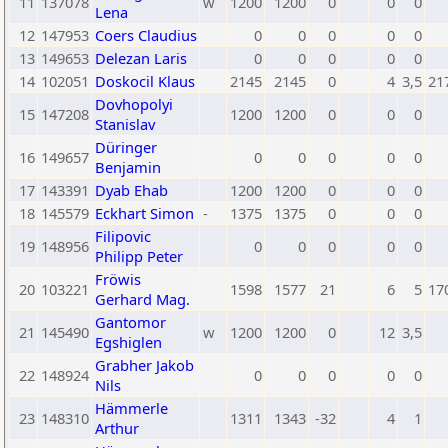
11
137078
w
1200
1200
0
0
0
Lena
12
147953
Coers Claudius
0
0
0
0
0
13
149653
Delezan Laris
0
0
0
0
0
14
102051
Doskocil Klaus
2145
2145
0
4
3,5
21
Dovhopolyi
15
147208
1200
1200
0
0
0
Stanislav
Düringer
16
149657
0
0
0
0
0
Benjamin
17
143391
Dyab Ehab
1200
1200
0
0
0
18
145579
Eckhart Simon
-
1375
1375
0
0
0
Filipovic
19
148956
0
0
0
0
0
Philipp Peter
Fröwis
20
103221
1598
1577
21
6
5
17
Gerhard Mag.
Gantomor
21
145490
w
1200
1200
0
12
3,5
Egshiglen
Grabher Jakob
22
148924
0
0
0
0
0
Nils
Hämmerle
23
148310
1311
1343
-32
4
1
Arthur