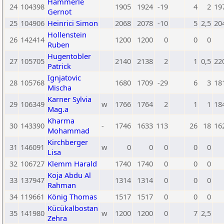
Hämmerle
24
104398
1905
1924
-19
4
2
19
Gernot
25
104906
Heinrici Simon
2068
2078
-10
5
2,5
20
Hollenstein
26
142414
1200
1200
0
0
0
Ruben
Hugentobler
27
105705
2140
2138
2
1
0,5
22
Patrick
Ignjatovic
28
105768
1680
1709
-29
6
3
18
Mischa
Karner Sylvia
29
106349
w
1766
1764
2
1
1
18
Mag.a
Kharma
30
143390
-
1746
1633
113
26
18
16
Mohammad
Kirchberger
31
146091
w
0
0
0
0
0
Lisa
32
106727
Klemm Harald
1740
1740
0
0
0
Koja Abdu Al
33
137947
1314
1314
0
0
0
Rahman
34
119661
König Thomas
1517
1517
0
0
0
Kücükalbostan
35
141980
w
1200
1200
0
7
2,5
Zehra