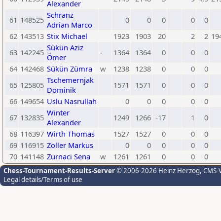
Alexander
Schranz
61
148525
0
0
0
0
0
Adrian Marco
62
143513
Stix Michael
1923
1903
20
2
2
19
Sükün Aziz
63
142245
-
1364
1364
0
0
0
Ömer
64
142468
Sükün Zümra
w
1238
1238
0
0
0
Tschemernjak
65
125805
1571
1571
0
0
0
Dominik
66
149654
Uslu Nasrullah
0
0
0
0
0
Winter
67
132835
1249
1266
-17
1
0
Alexander
68
116397
Wirth Thomas
1527
1527
0
0
0
69
116915
Zoller Markus
0
0
0
0
0
70
141148
Zurnaci Sena
w
1261
1261
0
0
0
Chess-Tournament-Results-Server
© 2006-2026 Heinz Herzog
, CMS-
Legal details/Terms of use