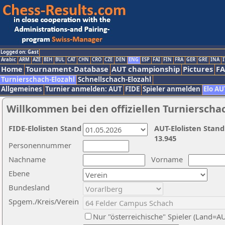
Logged on: Gast
Arabic
ARM
AZE
BIH
BUL
CAT
CHN
CRO
CZE
DEN
ENG
ESP
FAI
FIN
FRA
GER
GRE
INA
I
Home
Tournament-Database
AUT championship
Pictures
F
Turnierschach-Elozahl
Schnellschach-Elozahl
Allgemeines
Turnier anmelden: AUT
FIDE
Spieler anmelden
Elo AU
Willkommen bei den offiziellen Turnierscha
FIDE-Elolisten Stand
AUT-Elolisten Stand
13.945
Personennummer
Nachname
Vorname
Ebene
Bundesland
Spgem./Kreis/Verein
Nur "österreichische" Spieler (Land=A