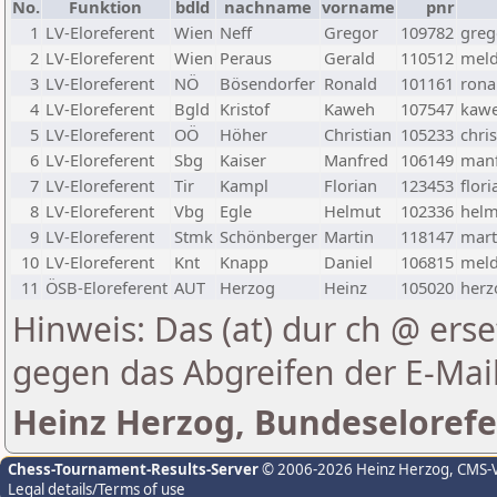
No.
Funktion
bdld
nachname
vorname
pnr
1
LV-Eloreferent
Wien
Neff
Gregor
109782
greg
2
LV-Eloreferent
Wien
Peraus
Gerald
110512
meld
3
LV-Eloreferent
NÖ
Bösendorfer
Ronald
101161
rona
4
LV-Eloreferent
Bgld
Kristof
Kaweh
107547
kawe
5
LV-Eloreferent
OÖ
Höher
Christian
105233
chri
6
LV-Eloreferent
Sbg
Kaiser
Manfred
106149
manf
7
LV-Eloreferent
Tir
Kampl
Florian
123453
flor
8
LV-Eloreferent
Vbg
Egle
Helmut
102336
helm
9
LV-Eloreferent
Stmk
Schönberger
Martin
118147
mart
10
LV-Eloreferent
Knt
Knapp
Daniel
106815
meld
11
ÖSB-Eloreferent
AUT
Herzog
Heinz
105020
herz
Hinweis: Das (at) dur ch @ erse
gegen das Abgreifen der E-Ma
Heinz Herzog, Bundeselorefe
Chess-Tournament-Results-Server
© 2006-2026 Heinz Herzog
, CMS-
Legal details/Terms of use