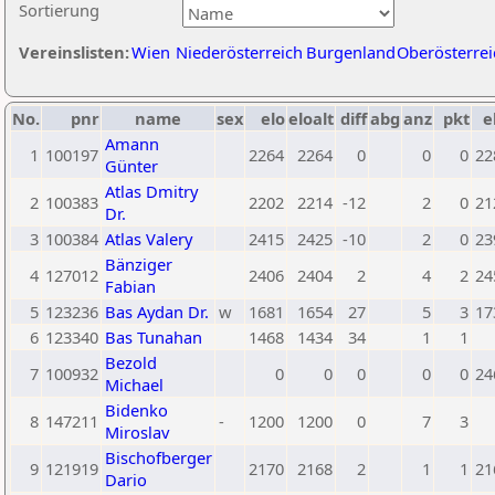
Sortierung
Vereinslisten:
Wien
Niederösterreich
Burgenland
Oberösterrei
No.
pnr
name
sex
elo
eloalt
diff
abg
anz
pkt
e
Amann
1
100197
2264
2264
0
0
0
22
Günter
Atlas Dmitry
2
100383
2202
2214
-12
2
0
21
Dr.
3
100384
Atlas Valery
2415
2425
-10
2
0
23
Bänziger
4
127012
2406
2404
2
4
2
24
Fabian
5
123236
Bas Aydan Dr.
w
1681
1654
27
5
3
17
6
123340
Bas Tunahan
1468
1434
34
1
1
Bezold
7
100932
0
0
0
0
0
24
Michael
Bidenko
8
147211
-
1200
1200
0
7
3
Miroslav
Bischofberger
9
121919
2170
2168
2
1
1
21
Dario