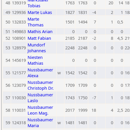
48
139319
1763
1763
0
20
14
18
Tobias
49
129936
Marte Lukas
1827
1831
-4
2
1
18
Marte
50
132833
1501
1494
7
1
0,5
Thomas
51
149863
Mathis Arian
0
0
0
0
0
52
108901
Matt Fabian
2185
2187
-2
8
4,5
21
Mundorf
53
128979
2248
2248
0
0
0
22
Johannes
Niesten
54
145619
0
0
0
0
0
Mathias
Nussbaumer
55
121577
w
1542
1542
0
0
0
16
Alexa
Nussbaumer
56
123079
1709
1709
0
0
0
17
Christoph Dr.
Nussbaumer
57
110030
1743
1750
-7
1
0
18
Laslo
Nussbaumer
58
110031
2017
1999
18
4
2,5
20
Leon Mag.
Nussbaumer
59
124318
w
1481
1481
0
0
0
16
Maria