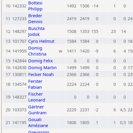
Bottesi
10
142332
1492
1506
-14
1
0
Philipp
Breder
11
127233
2419
2419
0
0
0
24
Dennis
Buschta
12
148297
1508
1353
155
23
14
Jodok
13
101707
Cyris Helmut
1584
1584
0
0
0
18
Domig
14
141959
w
1411
1420
-9
6
4
15
Christina
15
142844
Domig Felix
0
0
0
0
0
16
142838
Domig Martin
1499
1499
0
0
0
17
17
130811
Fecker Noah
2366
2366
0
0
0
23
Ferster
18
134574
2224
2224
0
0
0
22
Fabian
Fischer
19
148327
0
0
0
0
0
Leonard
Gärtner
20
103373
2229
2231
-2
6
4,5
22
Guntram
Gouali
21
141195
1806
1805
1
1
0,5
18
Améziane
Greussing