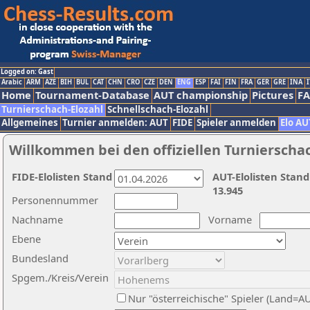
Logged on: Gast
Arabic
ARM
AZE
BIH
BUL
CAT
CHN
CRO
CZE
DEN
ENG
ESP
FAI
FIN
FRA
GER
GRE
INA
I
Home
Tournament-Database
AUT championship
Pictures
F
Turnierschach-Elozahl
Schnellschach-Elozahl
Allgemeines
Turnier anmelden: AUT
FIDE
Spieler anmelden
Elo AU
Willkommen bei den offiziellen Turnierscha
FIDE-Elolisten Stand
AUT-Elolisten Stand
13.945
Personennummer
Nachname
Vorname
Ebene
Bundesland
Spgem./Kreis/Verein
Nur "österreichische" Spieler (Land=A