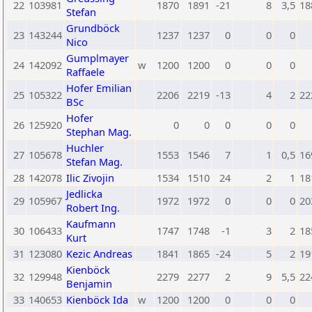
22
103981
1870
1891
-21
8
3,5
18
Stefan
Grundböck
23
143244
1237
1237
0
0
0
Nico
Gumplmayer
24
142092
w
1200
1200
0
0
0
Raffaele
Hofer Emilian
25
105322
2206
2219
-13
4
2
22
BSc
Hofer
26
125920
0
0
0
0
0
Stephan Mag.
Huchler
27
105678
1553
1546
7
1
0,5
16
Stefan Mag.
28
142078
Ilic Zivojin
1534
1510
24
2
1
18
Jedlicka
29
105967
1972
1972
0
0
0
20
Robert Ing.
Kaufmann
30
106433
1747
1748
-1
3
2
18
Kurt
31
123080
Kezic Andreas
1841
1865
-24
5
2
19
Kienböck
32
129948
2279
2277
2
9
5,5
22
Benjamin
33
140653
Kienböck Ida
w
1200
1200
0
0
0