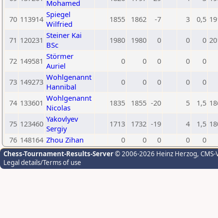
Mohamed
Spiegel
70
113914
1855
1862
-7
3
0,5
19
Wilfried
Steiner Kai
71
120231
1980
1980
0
0
0
20
BSc
Störmer
72
149581
0
0
0
0
0
Auriel
Wohlgenannt
73
149273
0
0
0
0
0
Hannibal
Wohlgenannt
74
133601
1835
1855
-20
5
1,5
18
Nicolas
Yakovlyev
75
123460
1713
1732
-19
4
1,5
18
Sergiy
76
148164
Zhou Zihan
0
0
0
0
0
Chess-Tournament-Results-Server
© 2006-2026 Heinz Herzog
, CMS-
Legal details/Terms of use