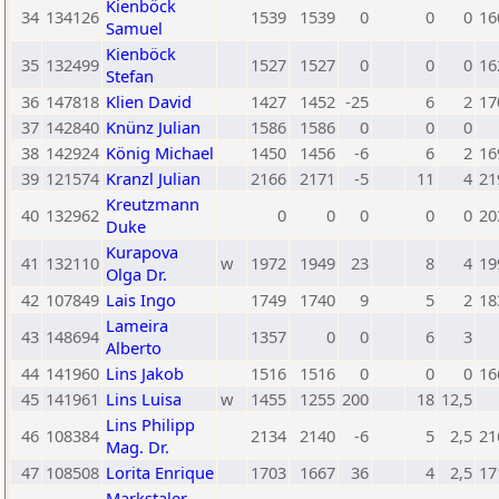
Kienböck
34
134126
1539
1539
0
0
0
16
Samuel
Kienböck
35
132499
1527
1527
0
0
0
16
Stefan
36
147818
Klien David
1427
1452
-25
6
2
17
37
142840
Knünz Julian
1586
1586
0
0
0
38
142924
König Michael
1450
1456
-6
6
2
16
39
121574
Kranzl Julian
2166
2171
-5
11
4
21
Kreutzmann
40
132962
0
0
0
0
0
20
Duke
Kurapova
41
132110
w
1972
1949
23
8
4
19
Olga Dr.
42
107849
Lais Ingo
1749
1740
9
5
2
18
Lameira
43
148694
1357
0
0
6
3
Alberto
44
141960
Lins Jakob
1516
1516
0
0
0
16
45
141961
Lins Luisa
w
1455
1255
200
18
12,5
Lins Philipp
46
108384
2134
2140
-6
5
2,5
21
Mag. Dr.
47
108508
Lorita Enrique
1703
1667
36
4
2,5
17
Markstaler