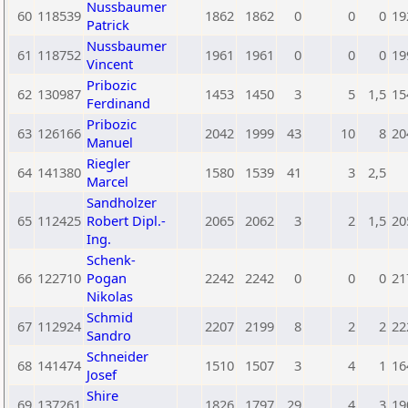
Nussbaumer
60
118539
1862
1862
0
0
0
19
Patrick
Nussbaumer
61
118752
1961
1961
0
0
0
19
Vincent
Pribozic
62
130987
1453
1450
3
5
1,5
15
Ferdinand
Pribozic
63
126166
2042
1999
43
10
8
20
Manuel
Riegler
64
141380
1580
1539
41
3
2,5
Marcel
Sandholzer
65
112425
Robert Dipl.-
2065
2062
3
2
1,5
20
Ing.
Schenk-
66
122710
Pogan
2242
2242
0
0
0
21
Nikolas
Schmid
67
112924
2207
2199
8
2
2
22
Sandro
Schneider
68
141474
1510
1507
3
4
1
16
Josef
Shire
69
137261
1826
1797
29
4
3
19