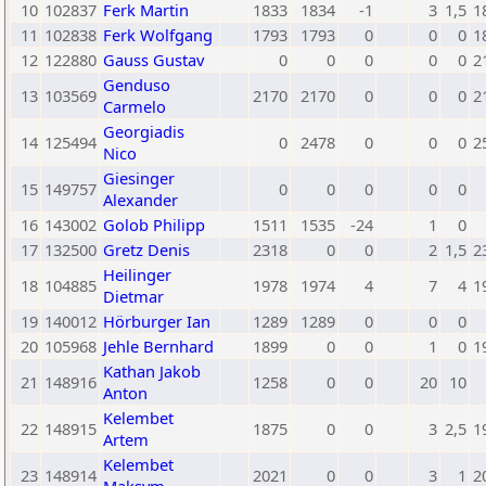
10
102837
Ferk Martin
1833
1834
-1
3
1,5
1
11
102838
Ferk Wolfgang
1793
1793
0
0
0
1
12
122880
Gauss Gustav
0
0
0
0
0
2
Genduso
13
103569
2170
2170
0
0
0
2
Carmelo
Georgiadis
14
125494
0
2478
0
0
0
2
Nico
Giesinger
15
149757
0
0
0
0
0
Alexander
16
143002
Golob Philipp
1511
1535
-24
1
0
17
132500
Gretz Denis
2318
0
0
2
1,5
2
Heilinger
18
104885
1978
1974
4
7
4
1
Dietmar
19
140012
Hörburger Ian
1289
1289
0
0
0
20
105968
Jehle Bernhard
1899
0
0
1
0
1
Kathan Jakob
21
148916
1258
0
0
20
10
Anton
Kelembet
22
148915
1875
0
0
3
2,5
1
Artem
Kelembet
23
148914
2021
0
0
3
1
2