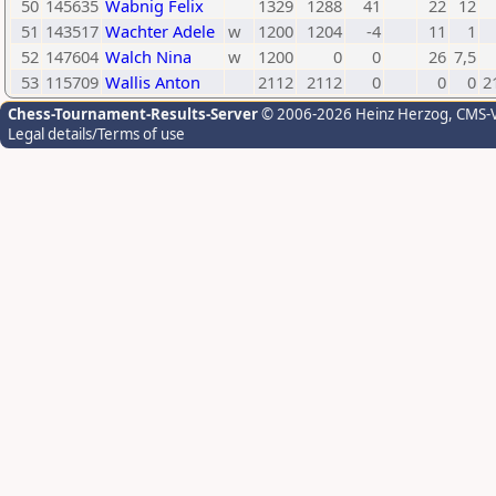
50
145635
Wabnig Felix
1329
1288
41
22
12
51
143517
Wachter Adele
w
1200
1204
-4
11
1
52
147604
Walch Nina
w
1200
0
0
26
7,5
53
115709
Wallis Anton
2112
2112
0
0
0
2
Chess-Tournament-Results-Server
© 2006-2026 Heinz Herzog
, CMS-
Legal details/Terms of use