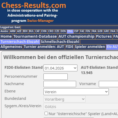
Logged on: Gast
Arabic
ARM
AZE
BIH
BUL
CAT
CHN
CRO
CZE
DEN
ENG
ESP
FAI
FIN
FRA
GER
GRE
INA
I
Home
Tournament-Database
AUT championship
Pictures
F
Turnierschach-Elozahl
Schnellschach-Elozahl
Allgemeines
Turnier anmelden: AUT
FIDE
Spieler anmelden
Elo AU
Willkommen bei den offiziellen Turnierscha
FIDE-Elolisten Stand
AUT-Elolisten Stand
13.945
Personennummer
Nachname
Vorname
Ebene
Bundesland
Spgem./Kreis/Verein
Nur "österreichische" Spieler (Land=A