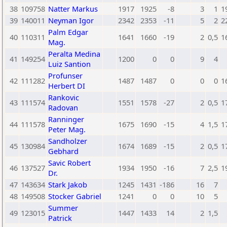
38
109758
Natter Markus
1917
1925
-8
3
1
1
39
140011
Neyman Igor
2342
2353
-11
5
2
2
Palm Edgar
40
110311
1641
1660
-19
2
0,5
1
Mag.
Peralta Medina
41
149254
1200
0
0
9
4
Luiz Santion
Profunser
42
111282
1487
1487
0
0
0
1
Herbert DI
Rankovic
43
111574
1551
1578
-27
2
0,5
1
Radovan
Ranninger
44
111578
1675
1690
-15
4
1,5
1
Peter Mag.
Sandholzer
45
130984
1674
1689
-15
2
0,5
1
Gebhard
Savic Robert
46
137527
1934
1950
-16
7
2,5
1
Dr.
47
143634
Stark Jakob
1245
1431
-186
16
7
48
149508
Stocker Gabriel
1241
0
0
10
5
Summer
49
123015
1447
1433
14
2
1,5
Patrick