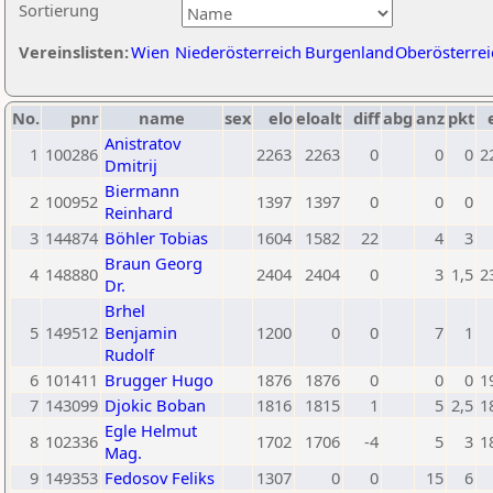
Sortierung
Vereinslisten:
Wien
Niederösterreich
Burgenland
Oberösterrei
No.
pnr
name
sex
elo
eloalt
diff
abg
anz
pkt
Anistratov
1
100286
2263
2263
0
0
0
2
Dmitrij
Biermann
2
100952
1397
1397
0
0
0
Reinhard
3
144874
Böhler Tobias
1604
1582
22
4
3
Braun Georg
4
148880
2404
2404
0
3
1,5
2
Dr.
Brhel
5
149512
Benjamin
1200
0
0
7
1
Rudolf
6
101411
Brugger Hugo
1876
1876
0
0
0
1
7
143099
Djokic Boban
1816
1815
1
5
2,5
1
Egle Helmut
8
102336
1702
1706
-4
5
3
1
Mag.
9
149353
Fedosov Feliks
1307
0
0
15
6