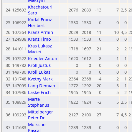
Maksym
Khachatouri
24
125693
2076
2089
-13
7
2,5
2
Saro
Kodal Franz
25
106922
1530
1530
0
0
0
Heribert
26
107364
Kranz Armin
2029
2018
11
10
4,5
2
27
124938
Kranz Timo
1533
1533
0
0
0
Kras Lukasz
28
141011
1718
1697
21
2
2
1
Maciei
29
107522
Kriegler Anton
1620
1612
8
1
1
30
149782
Kroll Justus
0
0
0
0
0
31
149780
Kroll Lukas
0
0
0
0
0
32
131748
Kvetny Mark
2364
2368
-4
2
1
2
33
147099
Lang Demian
1272
1292
-20
3
1
34
107986
Laske Erich
1945
1945
0
5
2
1
Marte
35
108829
1822
1824
-2
5
2,5
1
Stephanus
Mittelberger
36
109293
2127
2100
27
7
4,5
2
Peter Dr.
Morscher
37
141683
1239
1239
0
0
0
Pascal