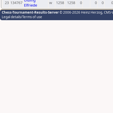
Ulbing
23
134767
w
1258
1258
0
0
0
Elfriede
Chess-Tournament-Results-Server
© 2006-2026 Heinz Herzog
, CMS-
Legal details/Terms of use