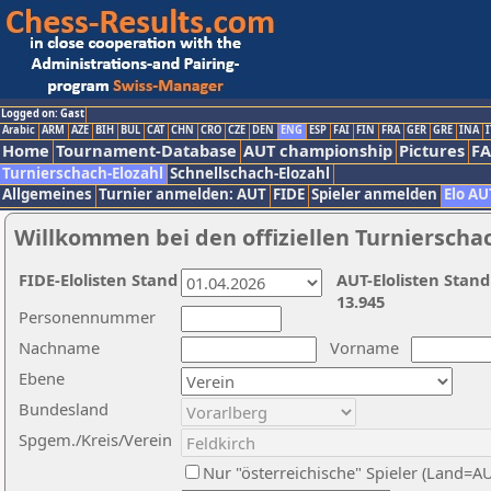
Logged on: Gast
Arabic
ARM
AZE
BIH
BUL
CAT
CHN
CRO
CZE
DEN
ENG
ESP
FAI
FIN
FRA
GER
GRE
INA
I
Home
Tournament-Database
AUT championship
Pictures
F
Turnierschach-Elozahl
Schnellschach-Elozahl
Allgemeines
Turnier anmelden: AUT
FIDE
Spieler anmelden
Elo AU
Willkommen bei den offiziellen Turnierscha
FIDE-Elolisten Stand
AUT-Elolisten Stand
13.945
Personennummer
Nachname
Vorname
Ebene
Bundesland
Spgem./Kreis/Verein
Nur "österreichische" Spieler (Land=A