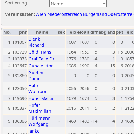
Sortierung
Vereinslisten:
Wien
Niederösterreich
Burgenland
Oberösterrei
No.
pnr
name
sex
elo
eloalt
diff
abg
anz
pkt
elo
Blenk
1
101067
1607
1607
0
0
0
Richard
2
103729
Göldi Hans
1964
1959
5
3
1,5
200
3
103873
Graf Felix Dr.
1776
1780
-4
1
0
185
4
133647
Guba Viktor
1986
1990
-4
15
6
201
Guefen
5
132860
0
0
0
0
0
204
Daniel
Hahn
6
123050
2056
2056
0
0
0
210
Wolfram
7
119690
Hofer Martin
1679
1674
5
3
1
176
Hofer
8
105337
2016
2011
5
2
1
212
Maximilian
Hürlimann
9
136386
-
1469
1483
-14
4
0
163
Wolfgang
Janko
10
134730
2096
2098
-2
5
2,5
212