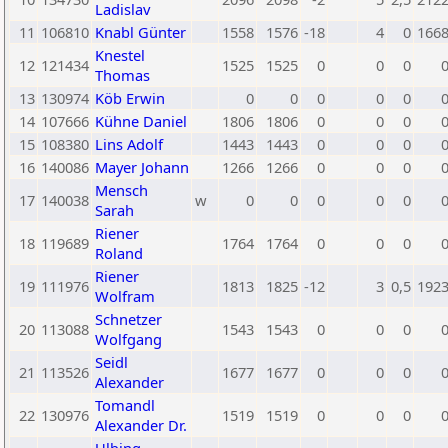
Ladislav
11
106810
Knabl Günter
1558
1576
-18
4
0
166
Knestel
12
121434
1525
1525
0
0
0
Thomas
13
130974
Köb Erwin
0
0
0
0
0
14
107666
Kühne Daniel
1806
1806
0
0
0
15
108380
Lins Adolf
1443
1443
0
0
0
16
140086
Mayer Johann
1266
1266
0
0
0
Mensch
17
140038
w
0
0
0
0
0
Sarah
Riener
18
119689
1764
1764
0
0
0
Roland
Riener
19
111976
1813
1825
-12
3
0,5
192
Wolfram
Schnetzer
20
113088
1543
1543
0
0
0
Wolfgang
Seidl
21
113526
1677
1677
0
0
0
Alexander
Tomandl
22
130976
1519
1519
0
0
0
Alexander Dr.