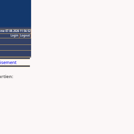
ime 07.08.2026 11:56:52
Login
Logout
artien: