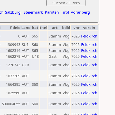
ch
Salzburg
Steiermark
Kärnten
Tirol
Vorarlberg
i
fideid
Land
kat
titel
art
bdld
vnr
verein
0
0
AUT
S65
Stamm
Vbg
7025
Feldkirch
0
1309943
SUI
S60
Stamm
Vbg
7025
Feldkirch
7
1602314
AUT
S65
Stamm
Vbg
7025
Feldkirch
8
1662279
AUT
U18
Gast
Vbg
7025
Feldkirch
5
1270743
GER
Stamm
Vbg
7025
Feldkirch
3
1633309
AUT
Stamm
Vbg
7025
Feldkirch
4
1664395
AUT
S60
Stamm
Vbg
7025
Feldkirch
2
1625560
AUT
Stamm
Vbg
7025
Feldkirch
0
530004055
AUT
S60
Stamm
Vbg
7025
Feldkirch
2
14901684
SVK
S60
Gast
Vbg
7025
Feldkirch