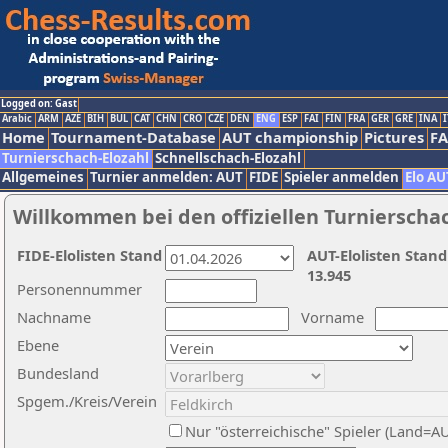
Logged on: Gast
Arabic
ARM
AZE
BIH
BUL
CAT
CHN
CRO
CZE
DEN
ENG
ESP
FAI
FIN
FRA
GER
GRE
INA
I
Home
Tournament-Database
AUT championship
Pictures
F
Turnierschach-Elozahl
Schnellschach-Elozahl
Allgemeines
Turnier anmelden: AUT
FIDE
Spieler anmelden
Elo AU
Willkommen bei den offiziellen Turnierscha
FIDE-Elolisten Stand
AUT-Elolisten Stand
13.945
Personennummer
Nachname
Vorname
Ebene
Bundesland
Spgem./Kreis/Verein
Nur "österreichische" Spieler (Land=A