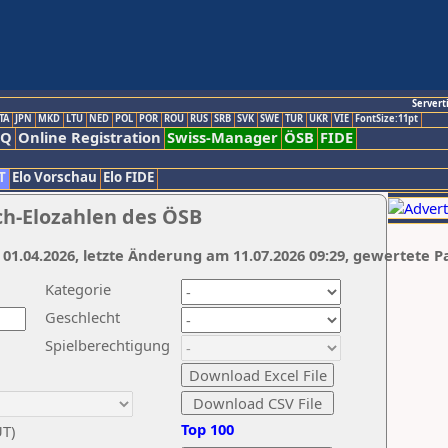
Servert
TA
JPN
MKD
LTU
NED
POL
POR
ROU
RUS
SRB
SVK
SWE
TUR
UKR
VIE
FontSize:11pt
AQ
Online Registration
Swiss-Manager
ÖSB
FIDE
T
Elo Vorschau
Elo FIDE
ch-Elozahlen des ÖSB
 01.04.2026, letzte Änderung am 11.07.2026 09:29, gewertete P
Kategorie
Geschlecht
Spielberechtigung
Top 100
UT)