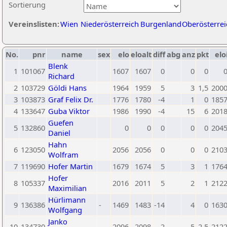
Sortierung
Vereinslisten:
Wien
Niederösterreich
Burgenland
Oberösterrei
No.
pnr
name
sex
elo
eloalt
diff
abg
anz
pkt
elo
Blenk
1
101067
1607
1607
0
0
0
Richard
2
103729
Göldi Hans
1964
1959
5
3
1,5
200
3
103873
Graf Felix Dr.
1776
1780
-4
1
0
185
4
133647
Guba Viktor
1986
1990
-4
15
6
201
Guefen
5
132860
0
0
0
0
0
204
Daniel
Hahn
6
123050
2056
2056
0
0
0
210
Wolfram
7
119690
Hofer Martin
1679
1674
5
3
1
176
Hofer
8
105337
2016
2011
5
2
1
212
Maximilian
Hürlimann
9
136386
-
1469
1483
-14
4
0
163
Wolfgang
Janko
10
134730
2096
2098
-2
5
2,5
212