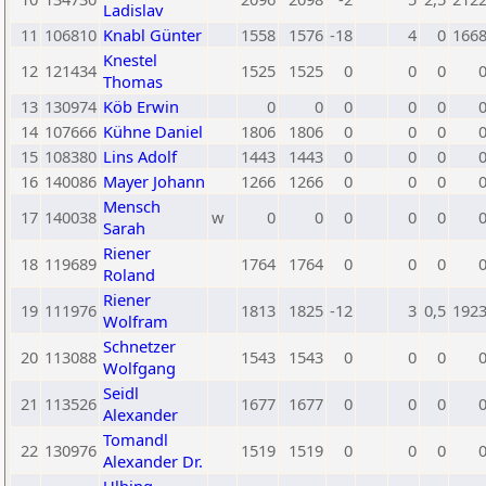
Ladislav
11
106810
Knabl Günter
1558
1576
-18
4
0
166
Knestel
12
121434
1525
1525
0
0
0
Thomas
13
130974
Köb Erwin
0
0
0
0
0
14
107666
Kühne Daniel
1806
1806
0
0
0
15
108380
Lins Adolf
1443
1443
0
0
0
16
140086
Mayer Johann
1266
1266
0
0
0
Mensch
17
140038
w
0
0
0
0
0
Sarah
Riener
18
119689
1764
1764
0
0
0
Roland
Riener
19
111976
1813
1825
-12
3
0,5
192
Wolfram
Schnetzer
20
113088
1543
1543
0
0
0
Wolfgang
Seidl
21
113526
1677
1677
0
0
0
Alexander
Tomandl
22
130976
1519
1519
0
0
0
Alexander Dr.