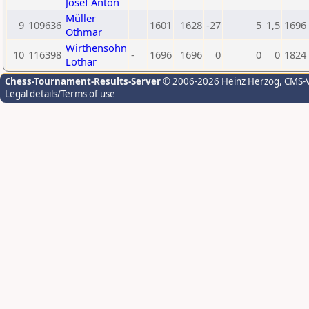
Josef Anton
Müller
9
109636
1601
1628
-27
5
1,5
1696
Othmar
Wirthensohn
10
116398
-
1696
1696
0
0
0
1824
Lothar
Chess-Tournament-Results-Server
© 2006-2026 Heinz Herzog
, CMS-
Legal details/Terms of use