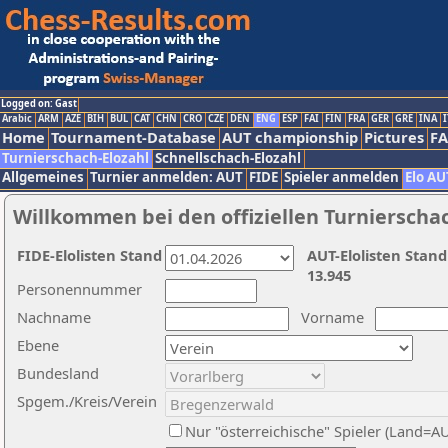
Logged on: Gast
Arabic
ARM
AZE
BIH
BUL
CAT
CHN
CRO
CZE
DEN
ENG
ESP
FAI
FIN
FRA
GER
GRE
INA
I
Home
Tournament-Database
AUT championship
Pictures
F
Turnierschach-Elozahl
Schnellschach-Elozahl
Allgemeines
Turnier anmelden: AUT
FIDE
Spieler anmelden
Elo AU
Willkommen bei den offiziellen Turnierscha
FIDE-Elolisten Stand
AUT-Elolisten Stand
13.945
Personennummer
Nachname
Vorname
Ebene
Bundesland
Spgem./Kreis/Verein
Nur "österreichische" Spieler (Land=A