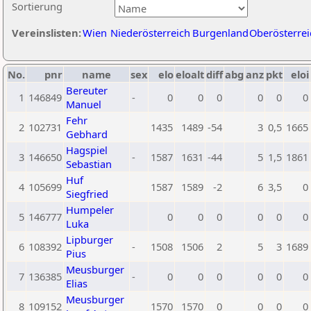
Sortierung
Vereinslisten:
Wien
Niederösterreich
Burgenland
Oberösterrei
No.
pnr
name
sex
elo
eloalt
diff
abg
anz
pkt
eloi
Bereuter
1
146849
-
0
0
0
0
0
0
Manuel
Fehr
2
102731
1435
1489
-54
3
0,5
1665
Gebhard
Hagspiel
3
146650
-
1587
1631
-44
5
1,5
1861
Sebastian
Huf
4
105699
1587
1589
-2
6
3,5
0
Siegfried
Humpeler
5
146777
0
0
0
0
0
0
Luka
Lipburger
6
108392
-
1508
1506
2
5
3
1689
Pius
Meusburger
7
136385
-
0
0
0
0
0
0
Elias
Meusburger
8
109152
1570
1570
0
0
0
0