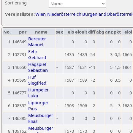
Sortierung
Vereinslisten:
Wien
Niederösterreich
Burgenland
Oberösterrei
No.
pnr
name
sex
elo
eloalt
diff
abg
anz
pkt
eloi
Bereuter
1
146849
-
0
0
0
0
0
0
Manuel
Fehr
2
102731
1435
1489
-54
3
0,5
1665
Gebhard
Hagspiel
3
146650
-
1587
1631
-44
5
1,5
1861
Sebastian
Huf
4
105699
1587
1589
-2
6
3,5
0
Siegfried
Humpeler
5
146777
0
0
0
0
0
0
Luka
Lipburger
6
108392
-
1508
1506
2
5
3
1689
Pius
Meusburger
7
136385
-
0
0
0
0
0
0
Elias
Meusburger
8
109152
1570
1570
0
0
0
0