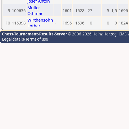
Josef Anton
Müller
9
109636
1601
1628
-27
5
1,5
1696
Othmar
Wirthensohn
10
116398
-
1696
1696
0
0
0
1824
Lothar
Chess-Tournament-Results-Server
© 2006-2026 Heinz Herzog
, CMS-
Legal details/Terms of use