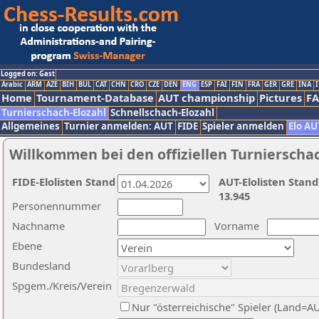
Logged on: Gast
Arabic
ARM
AZE
BIH
BUL
CAT
CHN
CRO
CZE
DEN
ENG
ESP
FAI
FIN
FRA
GER
GRE
INA
I
Home
Tournament-Database
AUT championship
Pictures
F
Turnierschach-Elozahl
Schnellschach-Elozahl
Allgemeines
Turnier anmelden: AUT
FIDE
Spieler anmelden
Elo AU
Willkommen bei den offiziellen Turnierscha
FIDE-Elolisten Stand
AUT-Elolisten Stand
13.945
Personennummer
Nachname
Vorname
Ebene
Bundesland
Spgem./Kreis/Verein
Nur "österreichische" Spieler (Land=A