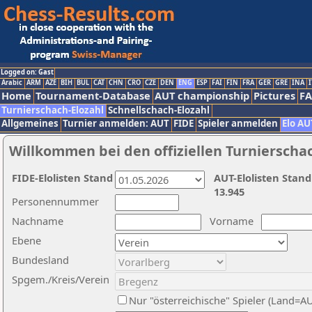
Logged on: Gast
Arabic
ARM
AZE
BIH
BUL
CAT
CHN
CRO
CZE
DEN
ENG
ESP
FAI
FIN
FRA
GER
GRE
INA
I
Home
Tournament-Database
AUT championship
Pictures
F
Turnierschach-Elozahl
Schnellschach-Elozahl
Allgemeines
Turnier anmelden: AUT
FIDE
Spieler anmelden
Elo AU
Willkommen bei den offiziellen Turnierscha
FIDE-Elolisten Stand
AUT-Elolisten Stand
13.945
Personennummer
Nachname
Vorname
Ebene
Bundesland
Spgem./Kreis/Verein
Nur "österreichische" Spieler (Land=A