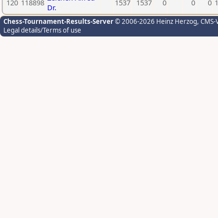
120
118898
1537
1537
0
0
0
Dr.
Chess-Tournament-Results-Server
© 2006-2026 Heinz Herzog
, CMS-
Legal details/Terms of use