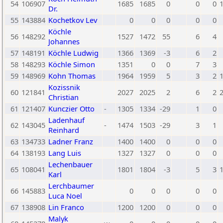
54
106907
1685
1685
0
0
0
Dr.
55
143884
Kochetkov Lev
0
0
0
0
0
Köchle
56
148292
1527
1472
55
6
4
Johannes
57
148191
Köchle Ludwig
1366
1369
-3
6
2
58
148293
Köchle Simon
1351
0
0
7
3
59
148969
Kohn Thomas
1964
1959
5
3
2
Kozissnik
60
121841
2027
2025
2
6
2
Christian
61
121407
Kunczier Otto
-
1305
1334
-29
1
0
Ladenhauf
62
143045
-
1474
1503
-29
3
1
Reinhard
63
134733
Ladner Franz
1400
1400
0
0
0
64
138193
Lang Luis
1327
1327
0
0
0
Lechenbauer
65
108041
1801
1804
-3
5
3
Karl
Lerchbaumer
66
145883
0
0
0
0
0
Luca Noel
67
138908
Lin Franco
1200
1200
0
0
0
Malyk