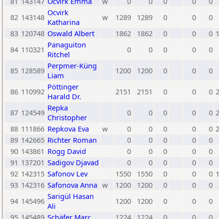
81
143147
Ocvirk Emma
w
0
0
0
0
0
Ocvirk
82
143148
w
1289
1289
0
0
0
Katharina
83
120748
Oswald Albert
1862
1862
0
0
0
Panaguiton
84
110321
0
0
0
0
0
Ritchel
Perpmer-Küng
85
128589
1200
1200
0
0
0
Liam
Pöttinger
86
110992
2151
2151
0
0
0
Harald Dr.
Repka
87
124549
0
0
0
0
0
Christopher
88
111866
Repkova Eva
w
0
0
0
0
0
89
142665
Richter Roman
0
0
0
0
0
90
143861
Rogg David
0
0
0
0
0
91
137201
Sadigov Djavad
0
0
0
0
0
92
142315
Safonov Lev
1550
1550
0
0
0
93
142316
Safonova Anna
w
1200
1200
0
0
0
Sarigül Hasan
94
145496
1200
1200
0
0
0
Ali
95
145489
Schäfer Marc
1224
1224
0
0
0