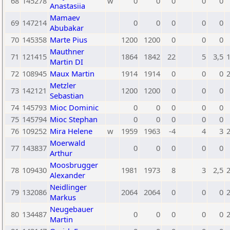
68
145278
w
0
0
0
0
0
Anastasiia
Mamaev
69
147214
0
0
0
0
0
Abubakar
70
145358
Marte Pius
1200
1200
0
0
0
Mauthner
71
121415
1864
1842
22
5
3,5
Martin DI
72
108945
Maux Martin
1914
1914
0
0
0
Metzler
73
142121
1200
1200
0
0
0
Sebastian
74
145793
Mioc Dominic
0
0
0
0
0
75
145794
Mioc Stephan
0
0
0
0
0
76
109252
Mira Helene
w
1959
1963
-4
4
3
Moerwald
77
143837
0
0
0
0
0
Arthur
Moosbrugger
78
109430
1981
1973
8
3
2,5
Alexander
Neidlinger
79
132086
2064
2064
0
0
0
Markus
Neugebauer
80
134487
0
0
0
0
0
Martin