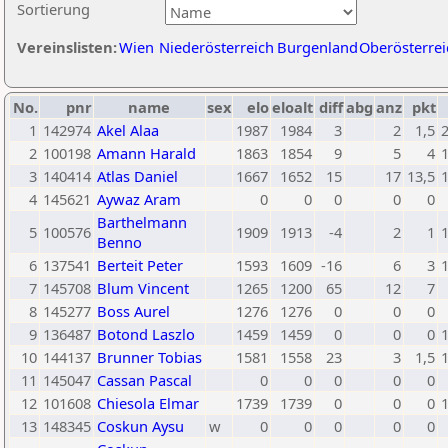
Sortierung
Vereinslisten:
Wien
Niederösterreich
Burgenland
Oberösterrei
No.
pnr
name
sex
elo
eloalt
diff
abg
anz
pkt
1
142974
Akel Alaa
1987
1984
3
2
1,5
2
100198
Amann Harald
1863
1854
9
5
4
3
140414
Atlas Daniel
1667
1652
15
17
13,5
4
145621
Aywaz Aram
0
0
0
0
0
Barthelmann
5
100576
1909
1913
-4
2
1
Benno
6
137541
Berteit Peter
1593
1609
-16
6
3
7
145708
Blum Vincent
1265
1200
65
12
7
8
145277
Boss Aurel
1276
1276
0
0
0
9
136487
Botond Laszlo
1459
1459
0
0
0
10
144137
Brunner Tobias
1581
1558
23
3
1,5
11
145047
Cassan Pascal
0
0
0
0
0
12
101608
Chiesola Elmar
1739
1739
0
0
0
13
148345
Coskun Aysu
w
0
0
0
0
0