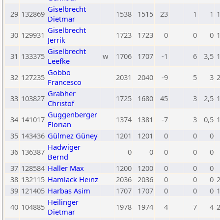
Giselbrecht
29
132869
1538
1515
23
1
1
Dietmar
Giselbrecht
30
129931
1723
1723
0
0
0
Jerrik
Giselbrecht
31
133375
w
1706
1707
-1
6
3,5
Leefke
Gobbo
32
127235
2031
2040
-9
5
3
Francesco
Grabher
33
103827
1725
1680
45
3
2,5
Christof
Guggenberger
34
141017
1374
1381
-7
3
0,5
Florian
35
143436
Gülmez Güney
1201
1201
0
0
0
Hadwiger
36
136387
0
0
0
0
0
Bernd
37
128584
Haller Max
1200
1200
0
0
0
38
132115
Hamlack Heinz
2036
2036
0
0
0
39
121405
Harbas Asim
1707
1707
0
0
0
Heilinger
40
104885
1978
1974
4
7
4
Dietmar