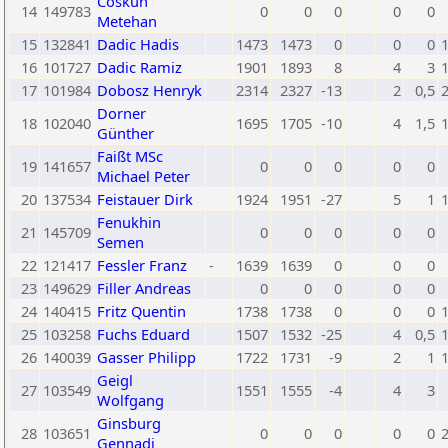
Coskun
14
149783
0
0
0
0
0
Metehan
15
132841
Dadic Hadis
1473
1473
0
0
0
16
101727
Dadic Ramiz
1901
1893
8
4
3
17
101984
Dobosz Henryk
2314
2327
-13
2
0,5
Dorner
18
102040
1695
1705
-10
4
1,5
Günther
Faißt MSc
19
141657
0
0
0
0
0
Michael Peter
20
137534
Feistauer Dirk
1924
1951
-27
5
1
Fenukhin
21
145709
0
0
0
0
0
Semen
22
121417
Fessler Franz
-
1639
1639
0
0
0
23
149629
Filler Andreas
0
0
0
0
0
24
140415
Fritz Quentin
1738
1738
0
0
0
25
103258
Fuchs Eduard
1507
1532
-25
4
0,5
26
140039
Gasser Philipp
1722
1731
-9
2
1
Geigl
27
103549
1551
1555
-4
4
3
Wolfgang
Ginsburg
28
103651
0
0
0
0
0
Gennadi