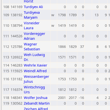
Horst
108
141169
Turdiyev Ali
0
0
0
0
0
Turdiyeva
109
138192
w
1798
1789
9
13
9
Maryam
Visneider
110
138794
w
1419
1419
0
0
0
Laura
Vorderegger
111
144526
0
0
0
0
0
Adrian
Wagner
112
125786
1866
1829
37
8
6
Sebastian
Weh Ludwig
113
126922
1571
1571
0
0
0
Dr.
114
146283
Wehrle Xavier
0
0
0
0
0
115
115925
Weindl Alfred
0
0
0
0
0
Weissenberger
116
131182
1753
1753
0
0
0
Julius
Wintschnigg
117
116374
1812
1812
0
0
0
Urs
118
148341
Wolfer Joshua
2001
2017
-16
4
2
119
130562
Zebandt Martin
0
0
0
0
0
Zeichen Alfred