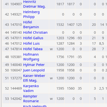
Heinritz
41
104907
1817
1817
0
0
0
Dietmar Mag.
Helmberg
42
149321
0
0
0
0
0
Philipp
Höfel
43
147010
1532
1407
125
20
14
Benjamin
44
149140
Höfel Christian
0
0
0
0
0
45
147011
Höfel Gallus
1203
1296
-93
21
9
46
147012
Höfel Luis
1287
1284
3
17
8,5
47
147814
Höfel Tabea
w
1200
0
0
28
7
Hofmann
48
105381
1756
1791
-35
4
0
Wolfgang
49
140040
Hylmar Peter
1200
1200
0
0
0
50
106047
Juen Leopold
1958
1958
0
0
0
Kaiser-Weber
51
137273
w
1200
1200
0
0
0
Elfi Mag.
Karpenko
52
144469
1595
1560
35
3
2,5
Vadim
Kempter
53
142042
w
1200
0
0
5
1
Rosmarie
Koch Helmuth