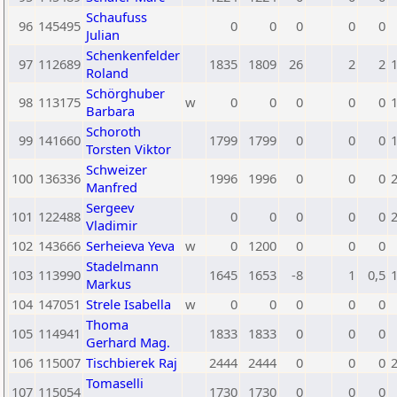
Schaufuss
96
145495
0
0
0
0
0
Julian
Schenkenfelder
97
112689
1835
1809
26
2
2
Roland
Schörghuber
98
113175
w
0
0
0
0
0
Barbara
Schoroth
99
141660
1799
1799
0
0
0
Torsten Viktor
Schweizer
100
136336
1996
1996
0
0
0
Manfred
Sergeev
101
122488
0
0
0
0
0
Vladimir
102
143666
Serheieva Yeva
w
0
1200
0
0
0
Stadelmann
103
113990
1645
1653
-8
1
0,5
Markus
104
147051
Strele Isabella
w
0
0
0
0
0
Thoma
105
114941
1833
1833
0
0
0
Gerhard Mag.
106
115007
Tischbierek Raj
2444
2444
0
0
0
Tomaselli
107
115054
1730
1730
0
0
0