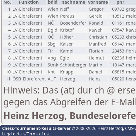
No.
Funktion
bdld
nachname
vorname
pnr
1
LV-Eloreferent
Wien
Neff
Gregor
109782
greg
2
LV-Eloreferent
Wien
Peraus
Gerald
110512
meld
3
LV-Eloreferent
NÖ
Bösendorfer
Ronald
101161
rona
4
LV-Eloreferent
Bgld
Kristof
Kaweh
107547
kawe
5
LV-Eloreferent
OÖ
Höher
Christian
105233
chri
6
LV-Eloreferent
Sbg
Kaiser
Manfred
106149
manf
7
LV-Eloreferent
Tir
Kampl
Florian
123453
flor
8
LV-Eloreferent
Vbg
Egle
Helmut
102336
helm
9
LV-Eloreferent
Stmk
Schönberger
Martin
118147
mart
10
LV-Eloreferent
Knt
Knapp
Daniel
106815
meld
11
ÖSB-Eloreferent
AUT
Herzog
Heinz
105020
herz
Hinweis: Das (at) dur ch @ erse
gegen das Abgreifen der E-Ma
Heinz Herzog, Bundeselorefe
Chess-Tournament-Results-Server
© 2006-2026 Heinz Herzog
, CMS-
Legal details/Terms of use