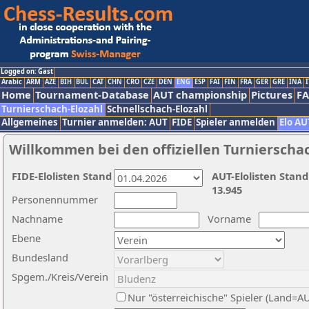
Logged on: Gast
Arabic
ARM
AZE
BIH
BUL
CAT
CHN
CRO
CZE
DEN
ENG
ESP
FAI
FIN
FRA
GER
GRE
INA
I
Home
Tournament-Database
AUT championship
Pictures
F
Turnierschach-Elozahl
Schnellschach-Elozahl
Allgemeines
Turnier anmelden: AUT
FIDE
Spieler anmelden
Elo AU
Willkommen bei den offiziellen Turnierscha
FIDE-Elolisten Stand
AUT-Elolisten Stand
13.945
Personennummer
Nachname
Vorname
Ebene
Bundesland
Spgem./Kreis/Verein
Nur "österreichische" Spieler (Land=A