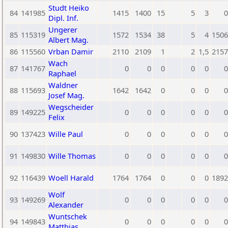
Studt Heiko
84
141985
1415
1400
15
5
3
0
Dipl. Inf.
Ungerer
85
115319
1572
1534
38
5
4
1506
Albert Mag.
86
115560
Vrban Damir
2110
2109
1
2
1,5
2157
Wach
87
141767
0
0
0
0
0
0
Raphael
Waldner
88
115693
1642
1642
0
0
0
0
Josef Mag.
Wegscheider
89
149225
0
0
0
0
0
0
Felix
90
137423
Wille Paul
0
0
0
0
0
0
91
149830
Wille Thomas
0
0
0
0
0
0
92
116439
Woell Harald
1764
1764
0
0
0
1892
Wolf
93
149269
0
0
0
0
0
0
Alexander
Wuntschek
94
149843
0
0
0
0
0
0
Matthias