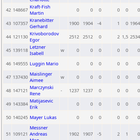
Kraft-Fish
42
148667
0
0
0
0
0
0
Martin
Kranebitter
43
107357
1900
1904
-4
1
0
1964
Gerhard
Krivoborodov
44
121130
2512
2512
0
2
1,5
2534
Egor
Letzner
45
139118
w
0
0
0
0
0
0
Isabell
46
149555
Luggin Mario
0
0
0
0
0
0
Maislinger
47
137430
w
0
0
0
0
0
0
Aimee
Marczynski
48
147121
-
1237
1237
0
0
0
0
Rene
Matijasevic
49
143384
0
0
0
0
0
0
Erik
50
140245
Mayer Lukas
0
0
0
0
0
0
Messner
51
109121
Andreas
1902
1907
-5
2
1
0