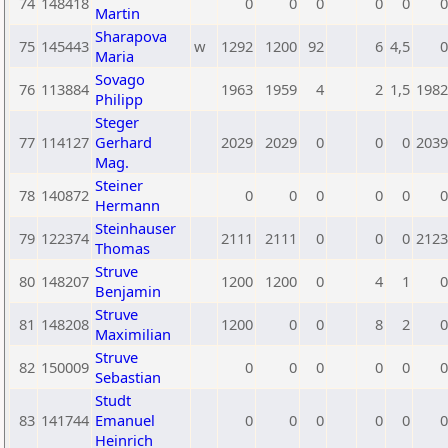
74
148418
0
0
0
0
0
0
Martin
Sharapova
75
145443
w
1292
1200
92
6
4,5
0
Maria
Sovago
76
113884
1963
1959
4
2
1,5
1982
Philipp
Steger
77
114127
Gerhard
2029
2029
0
0
0
2039
Mag.
Steiner
78
140872
0
0
0
0
0
0
Hermann
Steinhauser
79
122374
2111
2111
0
0
0
2123
Thomas
Struve
80
148207
1200
1200
0
4
1
0
Benjamin
Struve
81
148208
1200
0
0
8
2
0
Maximilian
Struve
82
150009
0
0
0
0
0
0
Sebastian
Studt
83
141744
Emanuel
0
0
0
0
0
0
Heinrich