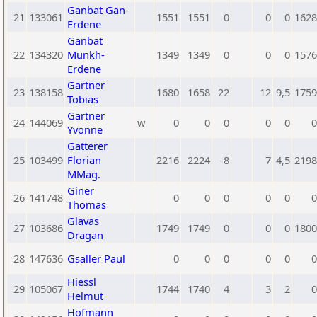
Ganbat Gan-
21
133061
1551
1551
0
0
0
1628
Erdene
Ganbat
22
134320
Munkh-
1349
1349
0
0
0
1576
Erdene
Gartner
23
138158
1680
1658
22
12
9,5
1759
Tobias
Gartner
24
144069
w
0
0
0
0
0
0
Yvonne
Gatterer
25
103499
Florian
2216
2224
-8
7
4,5
2198
MMag.
Giner
26
141748
0
0
0
0
0
0
Thomas
Glavas
27
103686
1749
1749
0
0
0
1800
Dragan
28
147636
Gsaller Paul
0
0
0
0
0
0
Hiessl
29
105067
1744
1740
4
3
2
0
Helmut
Hofmann