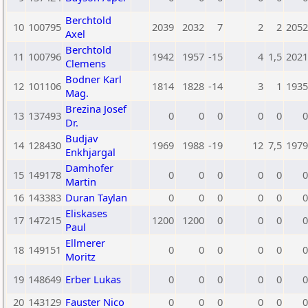
Berchtold
10
100795
2039
2032
7
2
2
2052
Axel
Berchtold
11
100796
1942
1957
-15
4
1,5
2021
Clemens
Bodner Karl
12
101106
1814
1828
-14
3
1
1935
Mag.
Brezina Josef
13
137493
0
0
0
0
0
0
Dr.
Budjav
14
128430
1969
1988
-19
12
7,5
1979
Enkhjargal
Damhofer
15
149178
0
0
0
0
0
0
Martin
16
143383
Duran Taylan
0
0
0
0
0
0
Eliskases
17
147215
1200
1200
0
0
0
0
Paul
Ellmerer
18
149151
0
0
0
0
0
0
Moritz
19
148649
Erber Lukas
0
0
0
0
0
0
20
143129
Fauster Nico
0
0
0
0
0
0