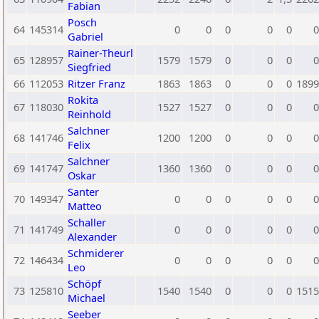
Fabian
Posch
64
145314
0
0
0
0
0
0
Gabriel
Rainer-Theurl
65
128957
1579
1579
0
0
0
0
Siegfried
66
112053
Ritzer Franz
1863
1863
0
0
0
1899
Rokita
67
118030
1527
1527
0
0
0
0
Reinhold
Salchner
68
141746
1200
1200
0
0
0
0
Felix
Salchner
69
141747
1360
1360
0
0
0
0
Oskar
Santer
70
149347
0
0
0
0
0
0
Matteo
Schaller
71
141749
0
0
0
0
0
0
Alexander
Schmiderer
72
146434
0
0
0
0
0
0
Leo
Schöpf
73
125810
1540
1540
0
0
0
1515
Michael
Seeber