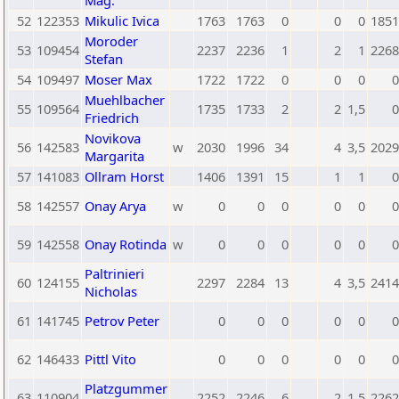
Mag.
52
122353
Mikulic Ivica
1763
1763
0
0
0
1851
Moroder
53
109454
2237
2236
1
2
1
2268
Stefan
54
109497
Moser Max
1722
1722
0
0
0
0
Muehlbacher
55
109564
1735
1733
2
2
1,5
0
Friedrich
Novikova
56
142583
w
2030
1996
34
4
3,5
2029
Margarita
57
141083
Ollram Horst
1406
1391
15
1
1
0
58
142557
Onay Arya
w
0
0
0
0
0
0
59
142558
Onay Rotinda
w
0
0
0
0
0
0
Paltrinieri
60
124155
2297
2284
13
4
3,5
2414
Nicholas
61
141745
Petrov Peter
0
0
0
0
0
0
62
146433
Pittl Vito
0
0
0
0
0
0
Platzgummer
63
110904
2252
2246
6
2
1,5
2262