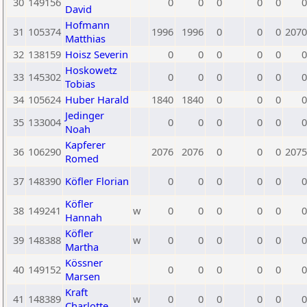
30
149156
0
0
0
0
0
0
David
Hofmann
31
105374
1996
1996
0
0
0
2070
Matthias
32
138159
Hoisz Severin
0
0
0
0
0
0
Hoskowetz
33
145302
0
0
0
0
0
0
Tobias
34
105624
Huber Harald
1840
1840
0
0
0
0
Jedinger
35
133004
0
0
0
0
0
0
Noah
Kapferer
36
106290
2076
2076
0
0
0
2075
Romed
37
148390
Köfler Florian
0
0
0
0
0
0
Köfler
38
149241
w
0
0
0
0
0
0
Hannah
Köfler
39
148388
w
0
0
0
0
0
0
Martha
Kössner
40
149152
0
0
0
0
0
0
Marsen
Kraft
41
148389
w
0
0
0
0
0
0
Charlotte