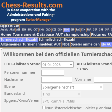
Logged on: Gast
Arabic
ARM
AZE
BIH
BUL
CAT
CHN
CRO
CZE
DEN
ENG
ESP
FAI
FIN
FRA
GER
GRE
INA
I
Home
Tournament-Database
AUT championship
Pictures
F
Turnierschach-Elozahl
Schnellschach-Elozahl
Allgemeines
Turnier anmelden: AUT
FIDE
Spieler anmelden
Elo AU
Willkommen bei den offiziellen Turnierscha
FIDE-Elolisten Stand
AUT-Elolisten Stand
13.945
Personennummer
Nachname
Vorname
Ebene
Bundesland
Spgem./Kreis/Verein
Nur "österreichische" Spieler (Land=A