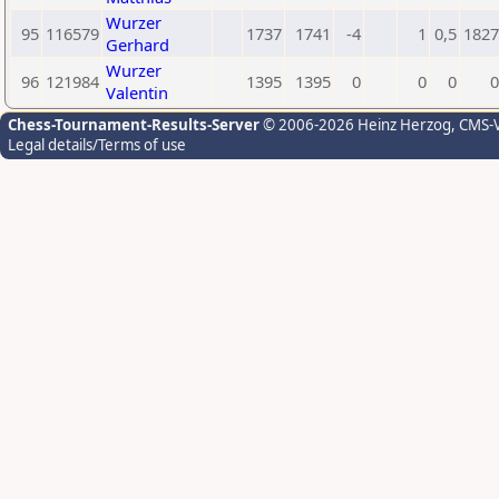
Wurzer
95
116579
1737
1741
-4
1
0,5
1827
Gerhard
Wurzer
96
121984
1395
1395
0
0
0
0
Valentin
Chess-Tournament-Results-Server
© 2006-2026 Heinz Herzog
, CMS-
Legal details/Terms of use