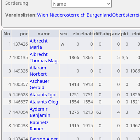
Sortierung
Vereinslisten:
Wien
Niederösterreich
Burgenland
Oberösterrei
No.
pnr
name
sex
elo
eloalt
diff
abg
anz
pkt
elo
Albrecht
1
137426
w
0
0
0
0
0
0
Maria
Albrecht
2
100135
1866
1866
0
5
3,5
0
Thomas Mag.
Allaram
3
149326
0
0
0
0
0
1986
Norbert
Aschauer
4
100357
1913
1913
0
0
0
0
Gerold
5
146628
Ataiants Igor
1751
1751
0
0
0
1826
6
146637
Ataiants Oleg
1554
1554
0
0
0
1521
Aydemir
7
147054
1275
1213
62
4
3
0
Benjamin
Babinetz
8
100438
1915
1915
0
0
0
1967
Rainer
9
137424
Bayson Alper
0
0
0
0
0
0