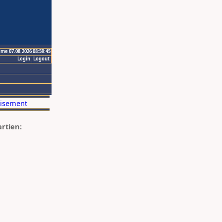
ime 07.08.2026 08:59:45
Login
Logout
artien: