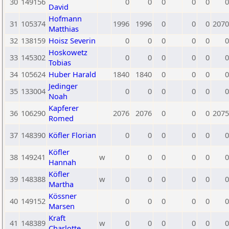
30
149156
0
0
0
0
0
0
David
Hofmann
31
105374
1996
1996
0
0
0
2070
Matthias
32
138159
Hoisz Severin
0
0
0
0
0
0
Hoskowetz
33
145302
0
0
0
0
0
0
Tobias
34
105624
Huber Harald
1840
1840
0
0
0
0
Jedinger
35
133004
0
0
0
0
0
0
Noah
Kapferer
36
106290
2076
2076
0
0
0
2075
Romed
37
148390
Köfler Florian
0
0
0
0
0
0
Köfler
38
149241
w
0
0
0
0
0
0
Hannah
Köfler
39
148388
w
0
0
0
0
0
0
Martha
Kössner
40
149152
0
0
0
0
0
0
Marsen
Kraft
41
148389
w
0
0
0
0
0
0
Charlotte