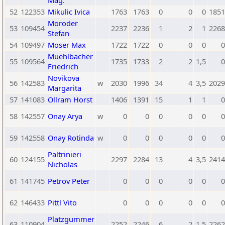
Mag.
52
122353
Mikulic Ivica
1763
1763
0
0
0
1851
Moroder
53
109454
2237
2236
1
2
1
2268
Stefan
54
109497
Moser Max
1722
1722
0
0
0
0
Muehlbacher
55
109564
1735
1733
2
2
1,5
0
Friedrich
Novikova
56
142583
w
2030
1996
34
4
3,5
2029
Margarita
57
141083
Ollram Horst
1406
1391
15
1
1
0
58
142557
Onay Arya
w
0
0
0
0
0
0
59
142558
Onay Rotinda
w
0
0
0
0
0
0
Paltrinieri
60
124155
2297
2284
13
4
3,5
2414
Nicholas
61
141745
Petrov Peter
0
0
0
0
0
0
62
146433
Pittl Vito
0
0
0
0
0
0
Platzgummer
63
110904
2252
2246
6
2
1,5
2262