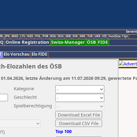
Servert
TA
JPN
MKD
LTU
NED
POL
POR
ROU
RUS
SRB
SVK
SWE
TUR
UKR
VIE
FontSize:11pt
AQ
Online Registration
Swiss-Manager
ÖSB
FIDE
T
Elo Vorschau
Elo FIDE
ch-Elozahlen des ÖSB
 01.04.2026, letzte Änderung am 11.07.2026 09:29, gewertete P
Kategorie
Geschlecht
Spielberechtigung
Top 100
UT)