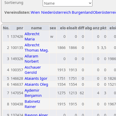
Sortierung
Vereinslisten:
Wien
Niederösterreich
Burgenland
Oberösterrei
No.
pnr
name
sex
elo
eloalt
diff
abg
anz
pkt
elo
Albrecht
1
137426
w
0
0
0
0
0
0
Maria
Albrecht
2
100135
1866
1866
0
5
3,5
0
Thomas Mag.
Allaram
3
149326
0
0
0
0
0
1986
Norbert
Aschauer
4
100357
1913
1913
0
0
0
0
Gerold
5
146628
Ataiants Igor
1751
1751
0
0
0
1826
6
146637
Ataiants Oleg
1554
1554
0
0
0
1521
Aydemir
7
147054
1275
1213
62
4
3
0
Benjamin
Babinetz
8
100438
1915
1915
0
0
0
1967
Rainer
9
137424
Bayson Alper
0
0
0
0
0
0