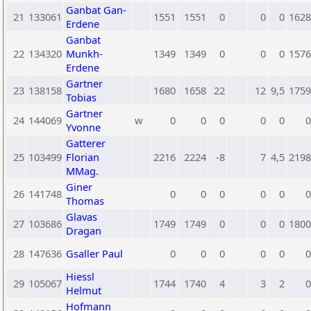
Ganbat Gan-
21
133061
1551
1551
0
0
0
1628
Erdene
Ganbat
22
134320
Munkh-
1349
1349
0
0
0
1576
Erdene
Gartner
23
138158
1680
1658
22
12
9,5
1759
Tobias
Gartner
24
144069
w
0
0
0
0
0
0
Yvonne
Gatterer
25
103499
Florian
2216
2224
-8
7
4,5
2198
MMag.
Giner
26
141748
0
0
0
0
0
0
Thomas
Glavas
27
103686
1749
1749
0
0
0
1800
Dragan
28
147636
Gsaller Paul
0
0
0
0
0
0
Hiessl
29
105067
1744
1740
4
3
2
0
Helmut
Hofmann