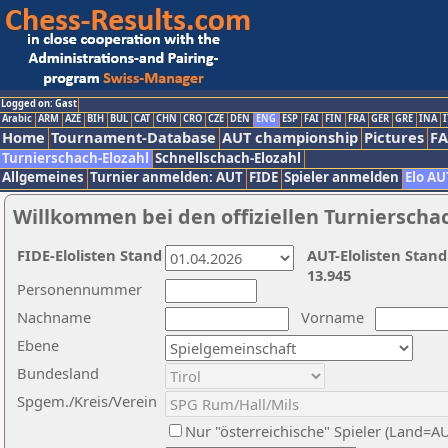
Logged on: Gast
Arabic
ARM
AZE
BIH
BUL
CAT
CHN
CRO
CZE
DEN
ENG
ESP
FAI
FIN
FRA
GER
GRE
INA
I
Home
Tournament-Database
AUT championship
Pictures
F
Turnierschach-Elozahl
Schnellschach-Elozahl
Allgemeines
Turnier anmelden: AUT
FIDE
Spieler anmelden
Elo AU
Willkommen bei den offiziellen Turnierscha
FIDE-Elolisten Stand
AUT-Elolisten Stand
13.945
Personennummer
Nachname
Vorname
Ebene
Bundesland
Spgem./Kreis/Verein
Nur "österreichische" Spieler (Land=A