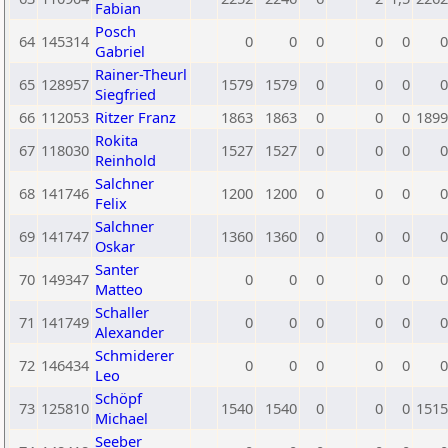
Fabian
Posch
64
145314
0
0
0
0
0
0
Gabriel
Rainer-Theurl
65
128957
1579
1579
0
0
0
0
Siegfried
66
112053
Ritzer Franz
1863
1863
0
0
0
1899
Rokita
67
118030
1527
1527
0
0
0
0
Reinhold
Salchner
68
141746
1200
1200
0
0
0
0
Felix
Salchner
69
141747
1360
1360
0
0
0
0
Oskar
Santer
70
149347
0
0
0
0
0
0
Matteo
Schaller
71
141749
0
0
0
0
0
0
Alexander
Schmiderer
72
146434
0
0
0
0
0
0
Leo
Schöpf
73
125810
1540
1540
0
0
0
1515
Michael
Seeber