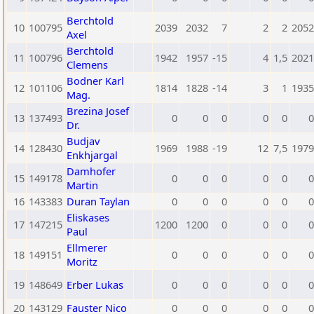
Berchtold
10
100795
2039
2032
7
2
2
2052
Axel
Berchtold
11
100796
1942
1957
-15
4
1,5
2021
Clemens
Bodner Karl
12
101106
1814
1828
-14
3
1
1935
Mag.
Brezina Josef
13
137493
0
0
0
0
0
0
Dr.
Budjav
14
128430
1969
1988
-19
12
7,5
1979
Enkhjargal
Damhofer
15
149178
0
0
0
0
0
0
Martin
16
143383
Duran Taylan
0
0
0
0
0
0
Eliskases
17
147215
1200
1200
0
0
0
0
Paul
Ellmerer
18
149151
0
0
0
0
0
0
Moritz
19
148649
Erber Lukas
0
0
0
0
0
0
20
143129
Fauster Nico
0
0
0
0
0
0