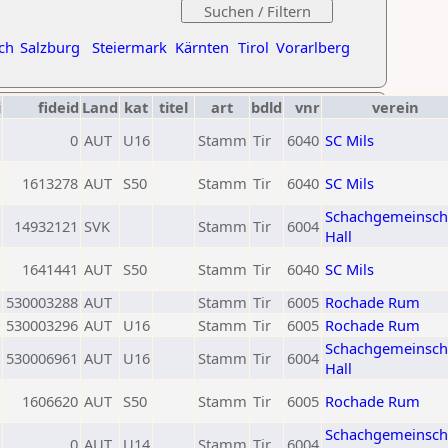
ch
Salzburg
Steiermark
Kärnten
Tirol
Vorarlberg
i
fideid
Land
kat
titel
art
bdld
vnr
verein
0
AUT
U16
Stamm
Tir
6040
SC Mils
1613278
AUT
S50
Stamm
Tir
6040
SC Mils
Schachgemeinsch
14932121
SVK
Stamm
Tir
6004
Hall
1641441
AUT
S50
Stamm
Tir
6040
SC Mils
530003288
AUT
Stamm
Tir
6005
Rochade Rum
530003296
AUT
U16
Stamm
Tir
6005
Rochade Rum
Schachgemeinsch
530006961
AUT
U16
Stamm
Tir
6004
Hall
1606620
AUT
S50
Stamm
Tir
6005
Rochade Rum
Schachgemeinsch
0
AUT
U14
Stamm
Tir
6004