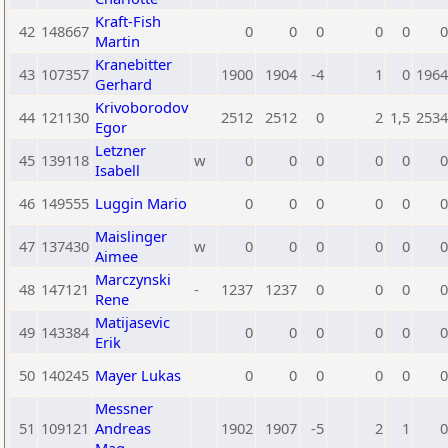
Kraft-Fish
42
148667
0
0
0
0
0
0
Martin
Kranebitter
43
107357
1900
1904
-4
1
0
1964
Gerhard
Krivoborodov
44
121130
2512
2512
0
2
1,5
2534
Egor
Letzner
45
139118
w
0
0
0
0
0
0
Isabell
46
149555
Luggin Mario
0
0
0
0
0
0
Maislinger
47
137430
w
0
0
0
0
0
0
Aimee
Marczynski
48
147121
-
1237
1237
0
0
0
0
Rene
Matijasevic
49
143384
0
0
0
0
0
0
Erik
50
140245
Mayer Lukas
0
0
0
0
0
0
Messner
51
109121
Andreas
1902
1907
-5
2
1
0