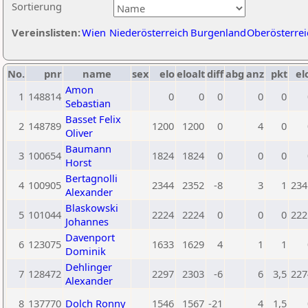
Sortierung
Vereinslisten:
Wien
Niederösterreich
Burgenland
Oberösterrei
No.
pnr
name
sex
elo
eloalt
diff
abg
anz
pkt
el
Amon
1
148814
0
0
0
0
0
Sebastian
Basset Felix
2
148789
1200
1200
0
4
0
Oliver
Baumann
3
100654
1824
1824
0
0
0
Horst
Bertagnolli
4
100905
2344
2352
-8
3
1
234
Alexander
Blaskowski
5
101044
2224
2224
0
0
0
222
Johannes
Davenport
6
123075
1633
1629
4
1
1
Dominik
Dehlinger
7
128472
2297
2303
-6
6
3,5
227
Alexander
8
137770
Dolch Ronny
1546
1567
-21
4
1,5