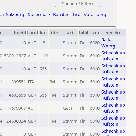
ch
Salzburg
Steiermark
Kärnten
Tirol
Vorarlberg
oi
fideid
Land
kat
titel
art
bdld
vnr
verein
Raika
0
0
AUT
U8
Stamm
Tir
6020
Woergl
Schachklub
0
530012627
AUT
U10
Stamm
Tir
6010
Kufstein
Schachklub
0
0
AUT
S65
Stamm
Tir
6010
Kufstein
Schachklub
1
809551
ITA
IM
Stamm
Tir
6010
Kufstein
Schachklub
1
4603656
GER
S65
FM
Stamm
Tir
6010
Kufstein
Schachklub
0
1679007
AUT
Gast
Tir
6010
Kufstein
Schachklub
4
24698024
GER
FM
Stamm
Tir
6010
Kufstein
Schachklub
0
0
GER
Stamm
Tir
6010