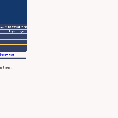
ime 07.08.2026 04:51:37
Login
Logout
artien: