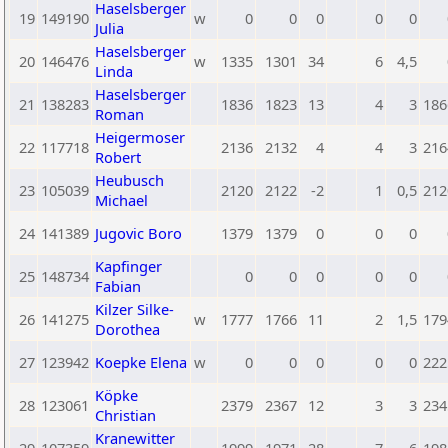
Haselsberger
19
149190
w
0
0
0
0
0
Julia
Haselsberger
20
146476
w
1335
1301
34
6
4,5
Linda
Haselsberger
21
138283
1836
1823
13
4
3
186
Roman
Heigermoser
22
117718
2136
2132
4
4
3
216
Robert
Heubusch
23
105039
2120
2122
-2
1
0,5
212
Michael
24
141389
Jugovic Boro
1379
1379
0
0
0
Kapfinger
25
148734
0
0
0
0
0
Fabian
Kilzer Silke-
26
141275
w
1777
1766
11
2
1,5
179
Dorothea
27
123942
Koepke Elena
w
0
0
0
0
0
222
Köpke
28
123061
2379
2367
12
3
3
234
Christian
Kranewitter