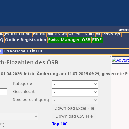
Servert
TA
JPN
MKD
LTU
NED
POL
POR
ROU
RUS
SRB
SVK
SWE
TUR
UKR
VIE
FontSize:11pt
AQ
Online Registration
Swiss-Manager
ÖSB
FIDE
T
Elo Vorschau
Elo FIDE
ch-Elozahlen des ÖSB
 01.04.2026, letzte Änderung am 11.07.2026 09:29, gewertete P
Kategorie
Geschlecht
Spielberechtigung
Top 100
UT)