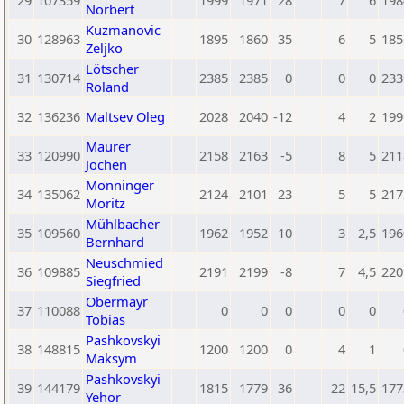
29
107359
1999
1971
28
7
6
198
Norbert
Kuzmanovic
30
128963
1895
1860
35
6
5
185
Zeljko
Lötscher
31
130714
2385
2385
0
0
0
233
Roland
32
136236
Maltsev Oleg
2028
2040
-12
4
2
199
Maurer
33
120990
2158
2163
-5
8
5
211
Jochen
Monninger
34
135062
2124
2101
23
5
5
217
Moritz
Mühlbacher
35
109560
1962
1952
10
3
2,5
196
Bernhard
Neuschmied
36
109885
2191
2199
-8
7
4,5
220
Siegfried
Obermayr
37
110088
0
0
0
0
0
Tobias
Pashkovskyi
38
148815
1200
1200
0
4
1
Maksym
Pashkovskyi
39
144179
1815
1779
36
22
15,5
177
Yehor