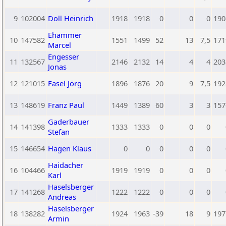
9
102004
Doll Heinrich
1918
1918
0
0
0
190
Ehammer
10
147582
1551
1499
52
13
7,5
171
Marcel
Engesser
11
132567
2146
2132
14
4
4
203
Jonas
12
121015
Fasel Jörg
1896
1876
20
9
7,5
192
13
148619
Franz Paul
1449
1389
60
3
3
157
Gaderbauer
14
141398
1333
1333
0
0
0
Stefan
15
146654
Hagen Klaus
0
0
0
0
0
Haidacher
16
104466
1919
1919
0
0
0
Karl
Haselsberger
17
141268
1222
1222
0
0
0
Andreas
Haselsberger
18
138282
1924
1963
-39
18
9
197
Armin