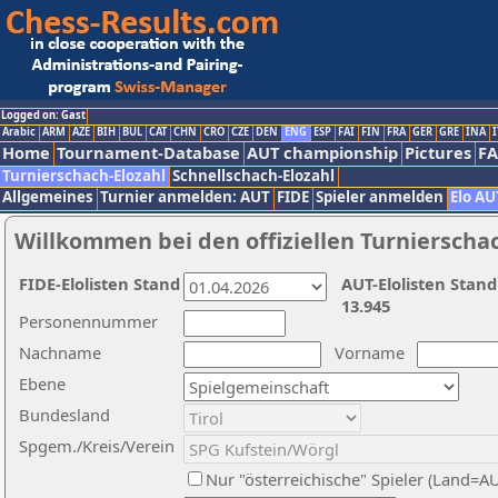
Logged on: Gast
Arabic
ARM
AZE
BIH
BUL
CAT
CHN
CRO
CZE
DEN
ENG
ESP
FAI
FIN
FRA
GER
GRE
INA
I
Home
Tournament-Database
AUT championship
Pictures
F
Turnierschach-Elozahl
Schnellschach-Elozahl
Allgemeines
Turnier anmelden: AUT
FIDE
Spieler anmelden
Elo AU
Willkommen bei den offiziellen Turnierscha
FIDE-Elolisten Stand
AUT-Elolisten Stand
13.945
Personennummer
Nachname
Vorname
Ebene
Bundesland
Spgem./Kreis/Verein
Nur "österreichische" Spieler (Land=A