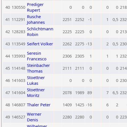
Prediger
40
130550
0
0
0
0
0
218
Rupert
Rusche
41
112291
2251
2252
-1
1
0,5
232
Johannes
Schlichtmann
42
128283
2225
2225
0
0
0
213
Robin
43
113549
Seifert Volker
2262
2275
-13
2
0,5
230
Seresin
44
135993
2306
2305
1
1
1
232
Francesco
Steinbacher
45
114148
2111
2111
0
0
0
214
Thomas
Stoettner
46
141603
0
0
0
0
0
230
Lukas
Stoettner
47
141604
2078
1989
89
7
6,5
232
Moritz
48
146807
Thaler Peter
1409
1425
-16
6
2
Werner
49
146527
2280
2280
0
0
0
223
Denis
Wilhelmer