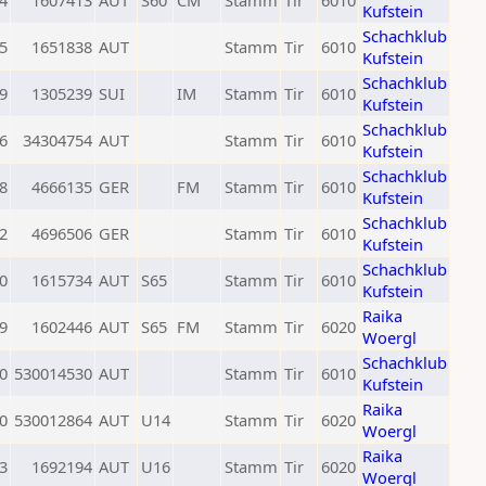
4
1607413
AUT
S60
CM
Stamm
Tir
6010
Kufstein
Schachklub
5
1651838
AUT
Stamm
Tir
6010
Kufstein
Schachklub
9
1305239
SUI
IM
Stamm
Tir
6010
Kufstein
Schachklub
6
34304754
AUT
Stamm
Tir
6010
Kufstein
Schachklub
8
4666135
GER
FM
Stamm
Tir
6010
Kufstein
Schachklub
2
4696506
GER
Stamm
Tir
6010
Kufstein
Schachklub
0
1615734
AUT
S65
Stamm
Tir
6010
Kufstein
Raika
9
1602446
AUT
S65
FM
Stamm
Tir
6020
Woergl
Schachklub
0
530014530
AUT
Stamm
Tir
6010
Kufstein
Raika
0
530012864
AUT
U14
Stamm
Tir
6020
Woergl
Raika
3
1692194
AUT
U16
Stamm
Tir
6020
Woergl