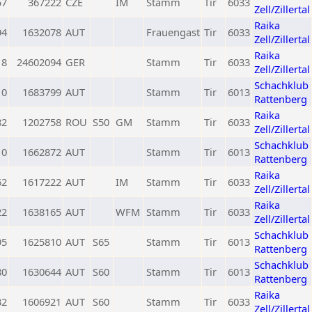
57
367222
CZE
IM
Stamm
Tir
6033
Zell/Zillertal
Raika
94
1632078
AUT
Frauengast
Tir
6033
Zell/Zillertal
Raika
18
24602094
GER
Stamm
Tir
6033
Zell/Zillertal
Schachklub
0
1683799
AUT
Stamm
Tir
6013
Rattenberg
Raika
82
1202758
ROU
S50
GM
Stamm
Tir
6033
Zell/Zillertal
Schachklub
0
1662872
AUT
Stamm
Tir
6013
Rattenberg
Raika
62
1617222
AUT
IM
Stamm
Tir
6033
Zell/Zillertal
Raika
22
1638165
AUT
WFM
Stamm
Tir
6033
Zell/Zillertal
Schachklub
95
1625810
AUT
S65
Stamm
Tir
6013
Rattenberg
Schachklub
80
1630644
AUT
S60
Stamm
Tir
6013
Rattenberg
Raika
32
1606921
AUT
S60
Stamm
Tir
6033
Zell/Zillertal