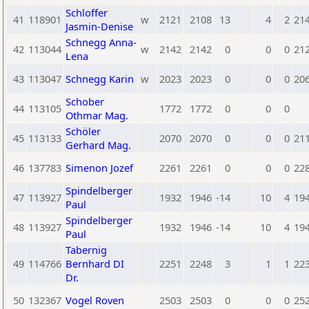
Schloffer
41
118901
w
2121
2108
13
4
2
21
Jasmin-Denise
Schnegg Anna-
42
113044
w
2142
2142
0
0
0
21
Lena
43
113047
Schnegg Karin
w
2023
2023
0
0
0
20
Schober
44
113105
1772
1772
0
0
0
Othmar Mag.
Schöler
45
113133
2070
2070
0
0
0
21
Gerhard Mag.
46
137783
Simenon Jozef
2261
2261
0
0
0
22
Spindelberger
47
113927
1932
1946
-14
10
4
19
Paul
Spindelberger
48
113927
1932
1946
-14
10
4
19
Paul
Tabernig
49
114766
Bernhard DI
2251
2248
3
1
1
22
Dr.
50
132367
Vogel Roven
2503
2503
0
0
0
25