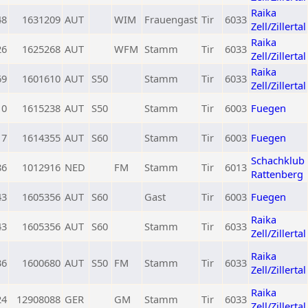
Raika
48
1631209
AUT
WIM
Frauengast
Tir
6033
Zell/Zillertal
Raika
26
1625268
AUT
WFM
Stamm
Tir
6033
Zell/Zillertal
Raika
69
1601610
AUT
S50
Stamm
Tir
6033
Zell/Zillertal
0
1615238
AUT
S50
Stamm
Tir
6003
Fuegen
17
1614355
AUT
S60
Stamm
Tir
6003
Fuegen
Schachklub
86
1012916
NED
FM
Stamm
Tir
6013
Rattenberg
43
1605356
AUT
S60
Gast
Tir
6003
Fuegen
Raika
43
1605356
AUT
S60
Stamm
Tir
6033
Zell/Zillertal
Raika
36
1600680
AUT
S50
FM
Stamm
Tir
6033
Zell/Zillertal
Raika
24
12908088
GER
GM
Stamm
Tir
6033
Zell/Zillertal