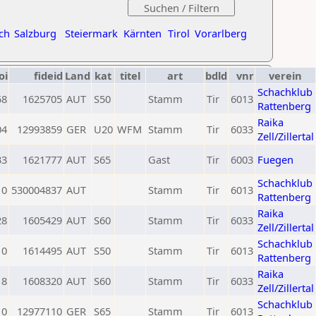
ch
Salzburg
Steiermark
Kärnten
Tirol
Vorarlberg
oi
fideid
Land
kat
titel
art
bdld
vnr
verein
Schachklub
58
1625705
AUT
S50
Stamm
Tir
6013
Rattenberg
Raika
04
12993859
GER
U20
WFM
Stamm
Tir
6033
Zell/Zillertal
33
1621777
AUT
S65
Gast
Tir
6003
Fuegen
Schachklub
0
530004837
AUT
Stamm
Tir
6013
Rattenberg
Raika
28
1605429
AUT
S60
Stamm
Tir
6033
Zell/Zillertal
Schachklub
0
1614495
AUT
S50
Stamm
Tir
6013
Rattenberg
Raika
18
1608320
AUT
S60
Stamm
Tir
6033
Zell/Zillertal
Schachklub
0
12977110
GER
S65
Stamm
Tir
6013