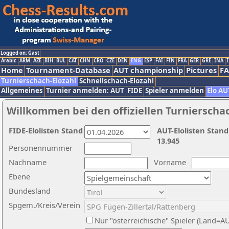
Logged on: Gast
Arabic
ARM
AZE
BIH
BUL
CAT
CHN
CRO
CZE
DEN
ENG
ESP
FAI
FIN
FRA
GER
GRE
INA
I
Home
Tournament-Database
AUT championship
Pictures
F
Turnierschach-Elozahl
Schnellschach-Elozahl
Allgemeines
Turnier anmelden: AUT
FIDE
Spieler anmelden
Elo AU
Willkommen bei den offiziellen Turnierscha
FIDE-Elolisten Stand
AUT-Elolisten Stand
13.945
Personennummer
Nachname
Vorname
Ebene
Bundesland
Spgem./Kreis/Verein
Nur "österreichische" Spieler (Land=A