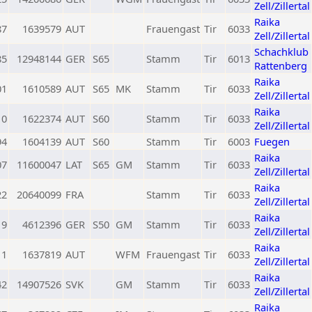
Zell/Zillertal
Raika
87
1639579
AUT
Frauengast
Tir
6033
Zell/Zillertal
Schachklub
85
12948144
GER
S65
Stamm
Tir
6013
Rattenberg
Raika
01
1610589
AUT
S65
MK
Stamm
Tir
6033
Zell/Zillertal
Raika
0
1622374
AUT
S60
Stamm
Tir
6033
Zell/Zillertal
94
1604139
AUT
S60
Stamm
Tir
6003
Fuegen
Raika
07
11600047
LAT
S65
GM
Stamm
Tir
6033
Zell/Zillertal
Raika
22
20640099
FRA
Stamm
Tir
6033
Zell/Zillertal
Raika
19
4612396
GER
S50
GM
Stamm
Tir
6033
Zell/Zillertal
Raika
11
1637819
AUT
WFM
Frauengast
Tir
6033
Zell/Zillertal
Raika
42
14907526
SVK
GM
Stamm
Tir
6033
Zell/Zillertal
Raika