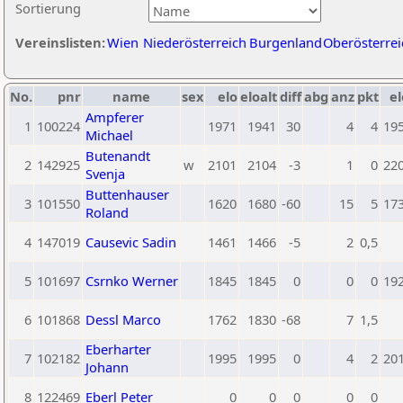
Sortierung
Vereinslisten:
Wien
Niederösterreich
Burgenland
Oberösterrei
No.
pnr
name
sex
elo
eloalt
diff
abg
anz
pkt
el
Ampferer
1
100224
1971
1941
30
4
4
19
Michael
Butenandt
2
142925
w
2101
2104
-3
1
0
22
Svenja
Buttenhauser
3
101550
1620
1680
-60
15
5
17
Roland
4
147019
Causevic Sadin
1461
1466
-5
2
0,5
5
101697
Csrnko Werner
1845
1845
0
0
0
19
6
101868
Dessl Marco
1762
1830
-68
7
1,5
Eberharter
7
102182
1995
1995
0
4
2
20
Johann
8
122469
Eberl Peter
0
0
0
0
0