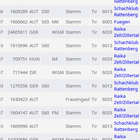
Rattenberg
Schachklub
46
1609289
AUT
S50
Stamm
Tir
6013
Rattenberg
97
1606662
AUT
S65
MK
Stamm
Tir
6003
Fuegen
Raika
97
24605611
GER
WGM
Stamm
Tir
6033
Zell/Zillertal
Schachklub
0
1615696
AUT
S60
Stamm
Tir
6013
Rattenberg
Raika
47
709751
HUN
IM
Stamm
Tir
6033
Zell/Zillertal
Raika
47
717444
ISR
WGM
Stamm
Tir
6033
Zell/Zillertal
Schachklub
93
1270356
GER
S60
Stamm
Tir
6013
Rattenberg
Raika
87
1630423
AUT
Frauengast
Tir
6033
Zell/Zillertal
Raika
37
1604147
AUT
S60
FM
Stamm
Tir
6033
Zell/Zillertal
Schachklub
0
1669990
AUT
Stamm
Tir
6013
Rattenberg
Raika
25
14200686
GER
WGM
Frauengast
Tir
6033