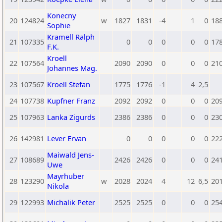
Konecny
20
124824
w
1827
1831
-4
1
0
18
Sophie
Kramell Ralph
21
107335
0
0
0
0
0
17
F.K.
Kroell
22
107564
2090
2090
0
0
0
21
Johannes Mag.
23
107567
Kroell Stefan
1775
1776
-1
4
2,5
24
107738
Kupfner Franz
2092
2092
0
0
0
20
25
107963
Lanka Zigurds
2386
2386
0
0
0
23
26
142981
Lever Ervan
0
0
0
0
0
22
Maiwald Jens-
27
108689
2426
2426
0
0
0
24
Uwe
Mayrhuber
28
123290
w
2028
2024
4
12
6,5
20
Nikola
29
122993
Michalik Peter
2525
2525
0
0
0
25