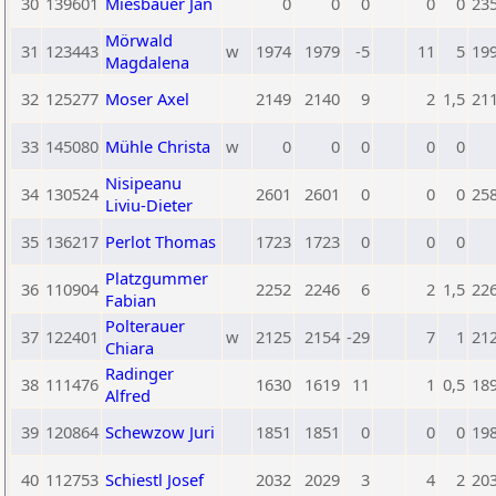
30
139601
Miesbauer Jan
0
0
0
0
0
23
Mörwald
31
123443
w
1974
1979
-5
11
5
19
Magdalena
32
125277
Moser Axel
2149
2140
9
2
1,5
21
33
145080
Mühle Christa
w
0
0
0
0
0
Nisipeanu
34
130524
2601
2601
0
0
0
25
Liviu-Dieter
35
136217
Perlot Thomas
1723
1723
0
0
0
Platzgummer
36
110904
2252
2246
6
2
1,5
22
Fabian
Polterauer
37
122401
w
2125
2154
-29
7
1
21
Chiara
Radinger
38
111476
1630
1619
11
1
0,5
18
Alfred
39
120864
Schewzow Juri
1851
1851
0
0
0
19
40
112753
Schiestl Josef
2032
2029
3
4
2
20