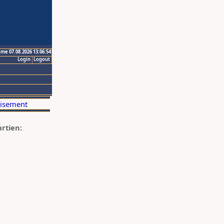
ime 07.08.2026 13:06:54
Login
Logout
artien: