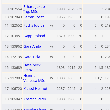
Erhard Jakob
9
102554
1998
2029
-31
6
3
20
Ing. MSc
10
102843
Ferrari Josef
1965
1965
0
0
0
19
11
122652
Fuchs Judith
w
0
0
0
0
0
21
12
103451
Gapp Roland
1870
1900
-30
4
1
13
130962
Gara Anita
w
0
0
0
0
0
23
14
132195
Gara Ticia
w
0
0
0
0
0
23
Haselbeck
15
130689
1893
1915
-22
5
1,5
18
Franz
Heinrich
16
112083
w
1803
1803
0
1
0,5
17
Vanessa MSc
17
106720
Kleissl Helmut
2237
2245
-8
4
2
22
18
106847
Knetsch Peter
1900
1900
0
0
0
19
123942
Koepke Elena
w
0
0
0
0
0
22