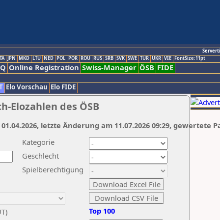
Servert
TA
JPN
MKD
LTU
NED
POL
POR
ROU
RUS
SRB
SVK
SWE
TUR
UKR
VIE
FontSize:11pt
AQ
Online Registration
Swiss-Manager
ÖSB
FIDE
T
Elo Vorschau
Elo FIDE
ch-Elozahlen des ÖSB
 01.04.2026, letzte Änderung am 11.07.2026 09:29, gewertete P
Kategorie
Geschlecht
Spielberechtigung
Top 100
UT)