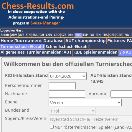
Logged on: Gast
Arabic
ARM
AZE
BIH
BUL
CAT
CHN
CRO
CZE
DEN
ENG
ESP
FAI
FIN
FRA
GER
GRE
INA
I
Home
Tournament-Database
AUT championship
Pictures
F
Turnierschach-Elozahl
Schnellschach-Elozahl
Allgemeines
Turnier anmelden: AUT
FIDE
Spieler anmelden
Elo AU
Willkommen bei den offiziellen Turnierscha
FIDE-Elolisten Stand
AUT-Elolisten Stand
13.945
Personennummer
Nachname
Vorname
Ebene
Bundesland
Spgem./Kreis/Verein
Nur "österreichische" Spieler (Land=A