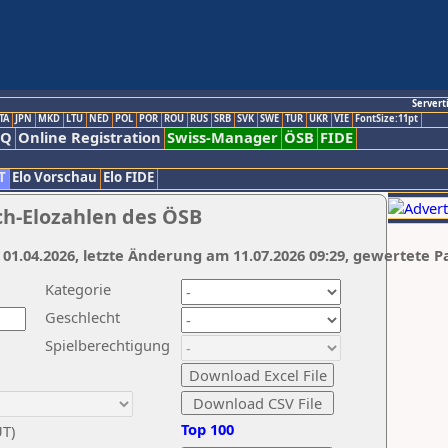
Servert
TA
JPN
MKD
LTU
NED
POL
POR
ROU
RUS
SRB
SVK
SWE
TUR
UKR
VIE
FontSize:11pt
AQ
Online Registration
Swiss-Manager
ÖSB
FIDE
T
Elo Vorschau
Elo FIDE
ch-Elozahlen des ÖSB
 01.04.2026, letzte Änderung am 11.07.2026 09:29, gewertete P
Kategorie
Geschlecht
Spielberechtigung
Top 100
UT)