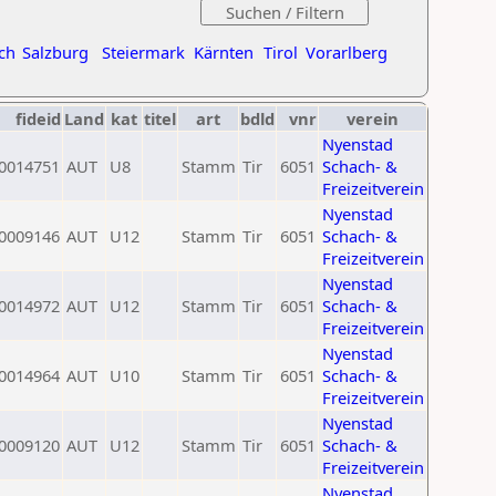
ch
Salzburg
Steiermark
Kärnten
Tirol
Vorarlberg
fideid
Land
kat
titel
art
bdld
vnr
verein
Nyenstad
0014751
AUT
U8
Stamm
Tir
6051
Schach- &
Freizeitverein
Nyenstad
0009146
AUT
U12
Stamm
Tir
6051
Schach- &
Freizeitverein
Nyenstad
0014972
AUT
U12
Stamm
Tir
6051
Schach- &
Freizeitverein
Nyenstad
0014964
AUT
U10
Stamm
Tir
6051
Schach- &
Freizeitverein
Nyenstad
0009120
AUT
U12
Stamm
Tir
6051
Schach- &
Freizeitverein
Nyenstad