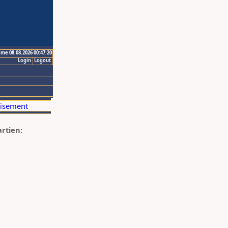
ime 08.08.2026 00:47:20
Login
Logout
artien: