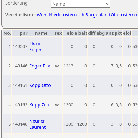
Sortierung
Vereinslisten:
Wien
Niederösterreich
Burgenland
Oberösterrei
No.
pnr
name
sex
elo
eloalt
diff
abg
anz
pkt
eloi
Florin
1
149207
0
0
0
0
0
0
53
Föger
2
148146
Föger Ella
w
1213
0
0
7
3,5
0
53
3
149161
Kopp Otto
0
0
0
0
0
0
53
4
149162
Kopp Zilli
w
1200
0
0
6
0,5
0
53
Neuner
5
148148
1200
1200
0
3
0
0
53
Laurent