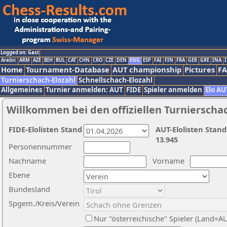
Logged on: Gast
Arabic
ARM
AZE
BIH
BUL
CAT
CHN
CRO
CZE
DEN
ENG
ESP
FAI
FIN
FRA
GER
GRE
INA
I
Home
Tournament-Database
AUT championship
Pictures
F
Turnierschach-Elozahl
Schnellschach-Elozahl
Allgemeines
Turnier anmelden: AUT
FIDE
Spieler anmelden
Elo AU
Willkommen bei den offiziellen Turnierscha
FIDE-Elolisten Stand
AUT-Elolisten Stand
13.945
Personennummer
Nachname
Vorname
Ebene
Bundesland
Spgem./Kreis/Verein
Nur "österreichische" Spieler (Land=A