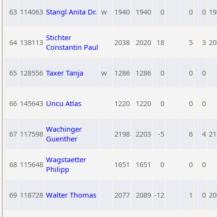
63
114063
Stangl Anita Dr.
w
1940
1940
0
0
0
19
Stichter
64
138113
2038
2020
18
5
3
20
Constantin Paul
65
128556
Taxer Tanja
w
1286
1286
0
0
0
66
145643
Uncu Atlas
1220
1220
0
0
0
Wachinger
67
117598
2198
2203
-5
6
4
21
Guenther
Wagstaetter
68
115648
1651
1651
0
0
0
Philipp
69
118728
Walter Thomas
2077
2089
-12
1
0
20