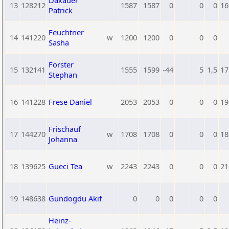
Daxauer
13
128212
1587
1587
0
0
0
16
Patrick
Feuchtner
14
141220
w
1200
1200
0
0
0
Sasha
Forster
15
132141
1555
1599
-44
5
1,5
17
Stephan
16
141228
Frese Daniel
2053
2053
0
0
0
19
Frischauf
17
144270
w
1708
1708
0
0
0
18
Johanna
18
139625
Gueci Tea
w
2243
2243
0
0
0
21
19
148638
Gündogdu Akif
0
0
0
0
0
Heinz-