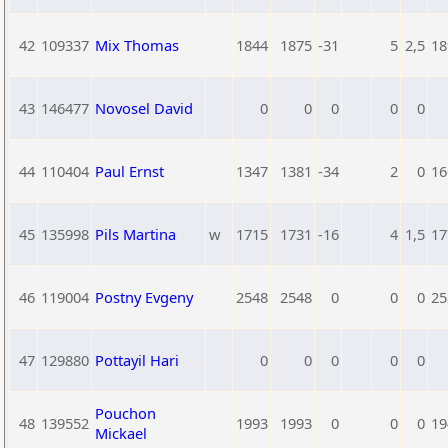
42
109337
Mix Thomas
1844
1875
-31
5
2,5
18
43
146477
Novosel David
0
0
0
0
0
44
110404
Paul Ernst
1347
1381
-34
2
0
16
45
135998
Pils Martina
w
1715
1731
-16
4
1,5
17
46
119004
Postny Evgeny
2548
2548
0
0
0
25
47
129880
Pottayil Hari
0
0
0
0
0
Pouchon
48
139552
1993
1993
0
0
0
19
Mickael