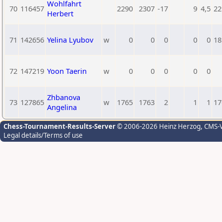
Wohlfahrt
70
116457
2290
2307
-17
9
4,5
22
Herbert
71
142656
Yelina Lyubov
w
0
0
0
0
0
18
72
147219
Yoon Taerin
w
0
0
0
0
0
Zhbanova
73
127865
w
1765
1763
2
1
1
17
Angelina
Chess-Tournament-Results-Server
© 2006-2026 Heinz Herzog
, CMS-
Legal details/Terms of use