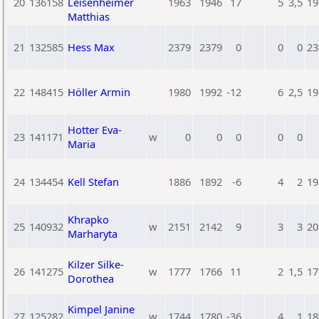
20
136158
Leisenheimer
1963
1946
17
5
3,5
19
Matthias
21
132585
Hess Max
2379
2379
0
0
0
23
22
148415
Höller Armin
1980
1992
-12
6
2,5
19
Hotter Eva-
23
141171
w
0
0
0
0
0
Maria
24
134454
Kell Stefan
1886
1892
-6
4
2
19
Khrapko
25
140932
w
2151
2142
9
3
3
20
Marharyta
Kilzer Silke-
26
141275
w
1777
1766
11
2
1,5
17
Dorothea
Kimpel Janine
27
125282
w
1744
1780
-36
4
1
18