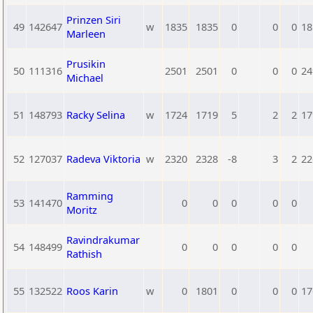
Prinzen Siri
49
142647
w
1835
1835
0
0
0
18
Marleen
Prusikin
50
111316
2501
2501
0
0
0
24
Michael
51
148793
Racky Selina
w
1724
1719
5
2
2
17
52
127037
Radeva Viktoria
w
2320
2328
-8
3
2
22
Ramming
53
141470
0
0
0
0
0
Moritz
Ravindrakumar
54
148499
0
0
0
0
0
Rathish
55
132522
Roos Karin
w
0
1801
0
0
0
17