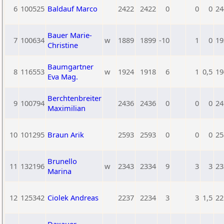
6
100525
Baldauf Marco
2422
2422
0
0
0
24
Bauer Marie-
7
100634
w
1889
1899
-10
1
0
19
Christine
Baumgartner
8
116553
w
1924
1918
6
1
0,5
19
Eva Mag.
Berchtenbreiter
9
100794
2436
2436
0
0
0
24
Maximilian
10
101295
Braun Arik
2593
2593
0
0
0
25
Brunello
11
132196
w
2343
2334
9
3
3
23
Marina
12
125342
Ciolek Andreas
2237
2234
3
3
1,5
22