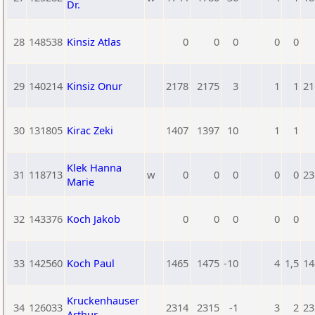
Dr.
28
148538
Kinsiz Atlas
0
0
0
0
0
29
140214
Kinsiz Onur
2178
2175
3
1
1
21
30
131805
Kirac Zeki
1407
1397
10
1
1
Klek Hanna
31
118713
w
0
0
0
0
0
23
Marie
32
143376
Koch Jakob
0
0
0
0
0
33
142560
Koch Paul
1465
1475
-10
4
1,5
14
Kruckenhauser
34
126033
2314
2315
-1
3
2
23
Arthur