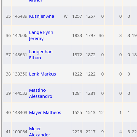
35
146489
Kusnjer Ana
w
1257
1257
0
0
0
Lange Fynn
36
142606
1833
1797
36
3
3
19
Jeremy
Langenhan
37
148651
1872
1872
0
0
0
18
Ethan
38
133350
Lenk Markus
1222
1222
0
0
0
Mastino
39
144532
1281
1281
0
0
0
Alessandro
40
143403
Mayer Matheos
1525
1513
12
1
1
Meier
41
109064
2226
2217
9
4
3
22
Alexander