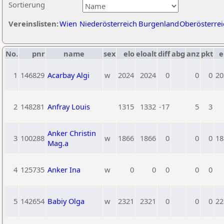
Sortierung
Vereinslisten:
Wien
Niederösterreich
Burgenland
Oberösterrei
No.
pnr
name
sex
elo
eloalt
diff
abg
anz
pkt
e
1
146829
Acarbay Algi
w
2024
2024
0
0
0
20
2
148281
Anfray Louis
1315
1332
-17
5
3
Anker Christin
3
100288
w
1866
1866
0
0
0
18
Mag.a
4
125735
Anker Ina
w
0
0
0
0
0
5
142654
Babiy Olga
w
2321
2321
0
0
0
22