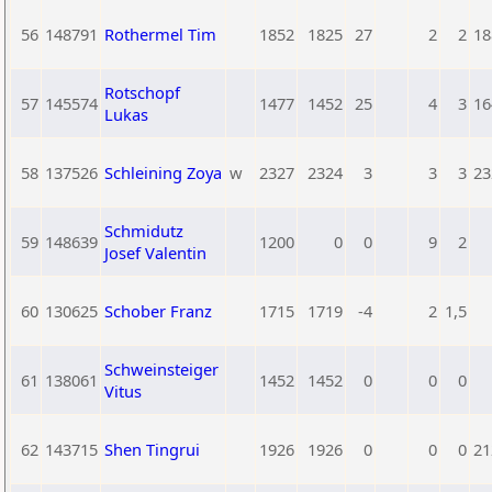
56
148791
Rothermel Tim
1852
1825
27
2
2
18
Rotschopf
57
145574
1477
1452
25
4
3
16
Lukas
58
137526
Schleining Zoya
w
2327
2324
3
3
3
23
Schmidutz
59
148639
1200
0
0
9
2
Josef Valentin
60
130625
Schober Franz
1715
1719
-4
2
1,5
Schweinsteiger
61
138061
1452
1452
0
0
0
Vitus
62
143715
Shen Tingrui
1926
1926
0
0
0
21