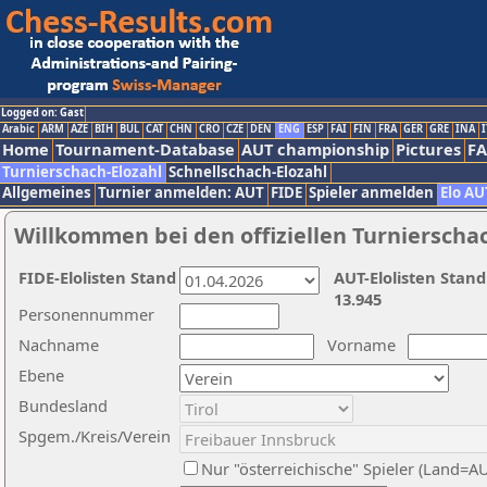
Logged on: Gast
Arabic
ARM
AZE
BIH
BUL
CAT
CHN
CRO
CZE
DEN
ENG
ESP
FAI
FIN
FRA
GER
GRE
INA
I
Home
Tournament-Database
AUT championship
Pictures
F
Turnierschach-Elozahl
Schnellschach-Elozahl
Allgemeines
Turnier anmelden: AUT
FIDE
Spieler anmelden
Elo AU
Willkommen bei den offiziellen Turnierscha
FIDE-Elolisten Stand
AUT-Elolisten Stand
13.945
Personennummer
Nachname
Vorname
Ebene
Bundesland
Spgem./Kreis/Verein
Nur "österreichische" Spieler (Land=A