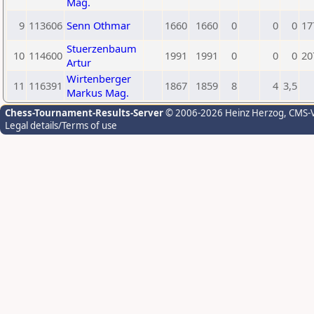
Mag.
9
113606
Senn Othmar
1660
1660
0
0
0
17
Stuerzenbaum
10
114600
1991
1991
0
0
0
20
Artur
Wirtenberger
11
116391
1867
1859
8
4
3,5
Markus Mag.
Chess-Tournament-Results-Server
© 2006-2026 Heinz Herzog
, CMS-
Legal details/Terms of use