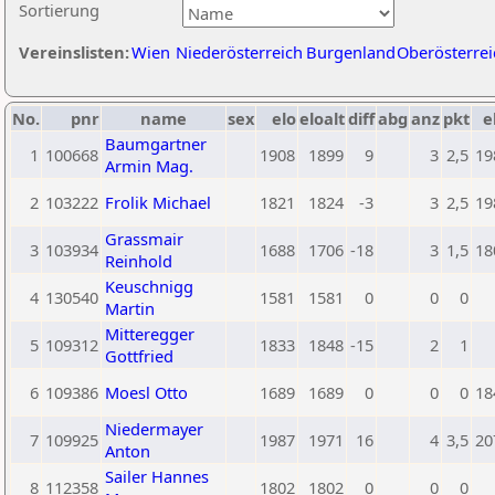
Sortierung
Vereinslisten:
Wien
Niederösterreich
Burgenland
Oberösterrei
No.
pnr
name
sex
elo
eloalt
diff
abg
anz
pkt
e
Baumgartner
1
100668
1908
1899
9
3
2,5
19
Armin Mag.
2
103222
Frolik Michael
1821
1824
-3
3
2,5
19
Grassmair
3
103934
1688
1706
-18
3
1,5
18
Reinhold
Keuschnigg
4
130540
1581
1581
0
0
0
Martin
Mitteregger
5
109312
1833
1848
-15
2
1
Gottfried
6
109386
Moesl Otto
1689
1689
0
0
0
18
Niedermayer
7
109925
1987
1971
16
4
3,5
20
Anton
Sailer Hannes
8
112358
1802
1802
0
0
0