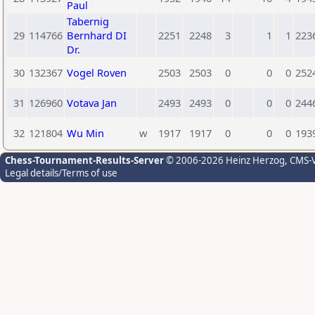
Paul
Tabernig
29
114766
Bernhard DI
2251
2248
3
1
1
223
Dr.
30
132367
Vogel Roven
2503
2503
0
0
0
252
31
126960
Votava Jan
2493
2493
0
0
0
244
32
121804
Wu Min
w
1917
1917
0
0
0
193
Chess-Tournament-Results-Server
© 2006-2026 Heinz Herzog
, CMS-
Legal details/Terms of use