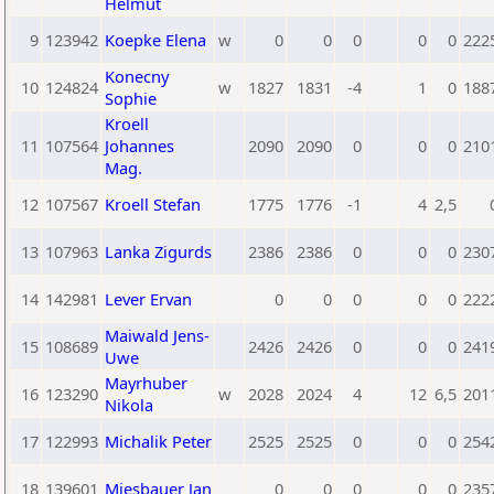
Helmut
9
123942
Koepke Elena
w
0
0
0
0
0
222
Konecny
10
124824
w
1827
1831
-4
1
0
188
Sophie
Kroell
11
107564
Johannes
2090
2090
0
0
0
210
Mag.
12
107567
Kroell Stefan
1775
1776
-1
4
2,5
13
107963
Lanka Zigurds
2386
2386
0
0
0
230
14
142981
Lever Ervan
0
0
0
0
0
222
Maiwald Jens-
15
108689
2426
2426
0
0
0
241
Uwe
Mayrhuber
16
123290
w
2028
2024
4
12
6,5
201
Nikola
17
122993
Michalik Peter
2525
2525
0
0
0
254
18
139601
Miesbauer Jan
0
0
0
0
0
235