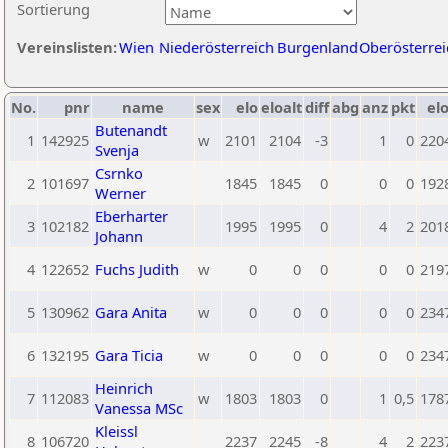
Sortierung
Vereinslisten:
Wien
Niederösterreich
Burgenland
Oberösterrei
No.
pnr
name
sex
elo
eloalt
diff
abg
anz
pkt
elo
Butenandt
1
142925
w
2101
2104
-3
1
0
220
Svenja
Csrnko
2
101697
1845
1845
0
0
0
192
Werner
Eberharter
3
102182
1995
1995
0
4
2
201
Johann
4
122652
Fuchs Judith
w
0
0
0
0
0
219
5
130962
Gara Anita
w
0
0
0
0
0
234
6
132195
Gara Ticia
w
0
0
0
0
0
234
Heinrich
7
112083
w
1803
1803
0
1
0,5
178
Vanessa MSc
Kleissl
8
106720
2237
2245
-8
4
2
223