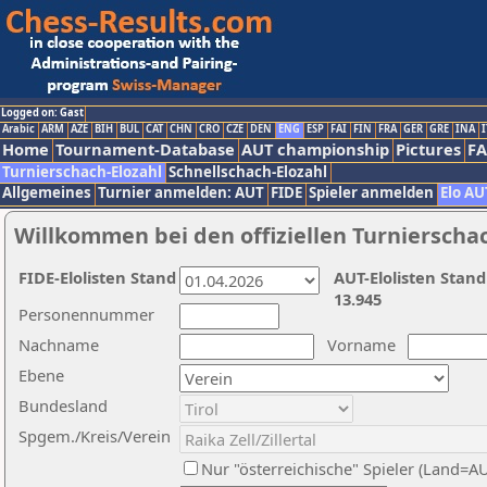
Logged on: Gast
Arabic
ARM
AZE
BIH
BUL
CAT
CHN
CRO
CZE
DEN
ENG
ESP
FAI
FIN
FRA
GER
GRE
INA
I
Home
Tournament-Database
AUT championship
Pictures
F
Turnierschach-Elozahl
Schnellschach-Elozahl
Allgemeines
Turnier anmelden: AUT
FIDE
Spieler anmelden
Elo AU
Willkommen bei den offiziellen Turnierscha
FIDE-Elolisten Stand
AUT-Elolisten Stand
13.945
Personennummer
Nachname
Vorname
Ebene
Bundesland
Spgem./Kreis/Verein
Nur "österreichische" Spieler (Land=A