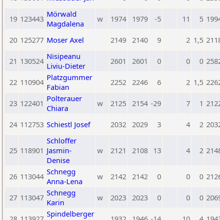
Mörwald
19
123443
w
1974
1979
-5
11
5
199
Magdalena
20
125277
Moser Axel
2149
2140
9
2
1,5
211
Nisipeanu
21
130524
2601
2601
0
0
0
258
Liviu-Dieter
Platzgummer
22
110904
2252
2246
6
2
1,5
226
Fabian
Polterauer
23
122401
w
2125
2154
-29
7
1
212
Chiara
24
112753
Schiestl Josef
2032
2029
3
4
2
203
Schloffer
25
118901
Jasmin-
w
2121
2108
13
4
2
214
Denise
Schnegg
26
113044
w
2142
2142
0
0
0
212
Anna-Lena
Schnegg
27
113047
w
2023
2023
0
0
0
206
Karin
Spindelberger
28
113927
1932
1946
-14
10
4
194