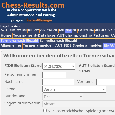
Logged on: Gast
Arabic
ARM
AZE
BIH
BUL
CAT
CHN
CRO
CZE
DEN
ENG
ESP
FAI
FIN
FRA
GER
GRE
INA
I
Home
Tournament-Database
AUT championship
Pictures
F
Turnierschach-Elozahl
Schnellschach-Elozahl
Allgemeines
Turnier anmelden: AUT
FIDE
Spieler anmelden
Elo AU
Willkommen bei den offiziellen Turnierscha
FIDE-Elolisten Stand
AUT-Elolisten Stand
13.945
Personennummer
Nachname
Vorname
Ebene
Bundesland
Spgem./Kreis/Verein
Nur "österreichische" Spieler (Land=A