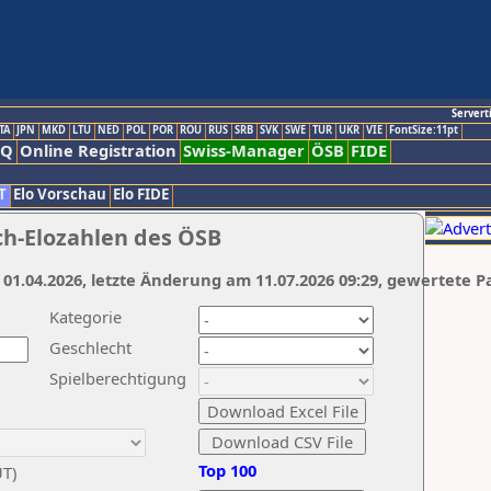
Servert
TA
JPN
MKD
LTU
NED
POL
POR
ROU
RUS
SRB
SVK
SWE
TUR
UKR
VIE
FontSize:11pt
AQ
Online Registration
Swiss-Manager
ÖSB
FIDE
T
Elo Vorschau
Elo FIDE
ch-Elozahlen des ÖSB
 01.04.2026, letzte Änderung am 11.07.2026 09:29, gewertete P
Kategorie
Geschlecht
Spielberechtigung
Top 100
UT)