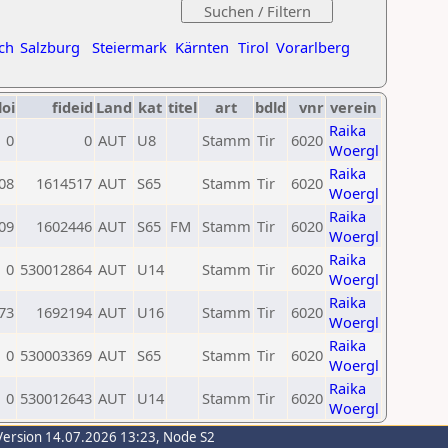
ch
Salzburg
Steiermark
Kärnten
Tirol
Vorarlberg
loi
fideid
Land
kat
titel
art
bdld
vnr
verein
Raika
0
0
AUT
U8
Stamm
Tir
6020
Woergl
Raika
08
1614517
AUT
S65
Stamm
Tir
6020
Woergl
Raika
09
1602446
AUT
S65
FM
Stamm
Tir
6020
Woergl
Raika
0
530012864
AUT
U14
Stamm
Tir
6020
Woergl
Raika
73
1692194
AUT
U16
Stamm
Tir
6020
Woergl
Raika
0
530003369
AUT
S65
Stamm
Tir
6020
Woergl
Raika
0
530012643
AUT
U14
Stamm
Tir
6020
Woergl
Version 14.07.2026 13:23, Node S2