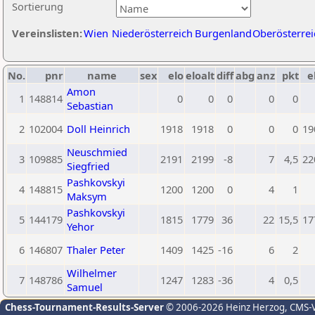
Sortierung
Vereinslisten:
Wien
Niederösterreich
Burgenland
Oberösterrei
No.
pnr
name
sex
elo
eloalt
diff
abg
anz
pkt
e
Amon
1
148814
0
0
0
0
0
Sebastian
2
102004
Doll Heinrich
1918
1918
0
0
0
19
Neuschmied
3
109885
2191
2199
-8
7
4,5
22
Siegfried
Pashkovskyi
4
148815
1200
1200
0
4
1
Maksym
Pashkovskyi
5
144179
1815
1779
36
22
15,5
17
Yehor
6
146807
Thaler Peter
1409
1425
-16
6
2
Wilhelmer
7
148786
1247
1283
-36
4
0,5
Samuel
Chess-Tournament-Results-Server
© 2006-2026 Heinz Herzog
, CMS-