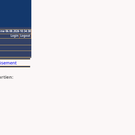
ime 06.08.2026 10:34:38
Login
Logout
artien: