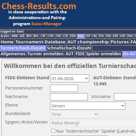
Logged on: Gast
Arabic
ARM
AZE
BIH
BUL
CAT
CHN
CRO
CZE
DEN
ENG
ESP
FAI
FIN
FRA
GER
GRE
INA
I
Home
Tournament-Database
AUT championship
Pictures
F
Turnierschach-Elozahl
Schnellschach-Elozahl
Allgemeines
Turnier anmelden: AUT
FIDE
Spieler anmelden
Elo AU
Willkommen bei den offiziellen Turnierscha
FIDE-Elolisten Stand
AUT-Elolisten Stand
13.945
Personennummer
Nachname
Vorname
Ebene
Bundesland
Spgem./Kreis/Verein
Nur "österreichische" Spieler (Land=A