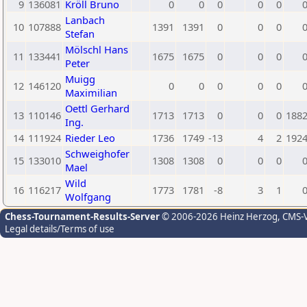
9
136081
Kröll Bruno
0
0
0
0
0
Lanbach
10
107888
1391
1391
0
0
0
Stefan
Mölschl Hans
11
133441
1675
1675
0
0
0
Peter
Muigg
12
146120
0
0
0
0
0
Maximilian
Oettl Gerhard
13
110146
1713
1713
0
0
0
188
Ing.
14
111924
Rieder Leo
1736
1749
-13
4
2
192
Schweighofer
15
133010
1308
1308
0
0
0
Mael
Wild
16
116217
1773
1781
-8
3
1
Wolfgang
Chess-Tournament-Results-Server
© 2006-2026 Heinz Herzog
, CMS-
Legal details/Terms of use