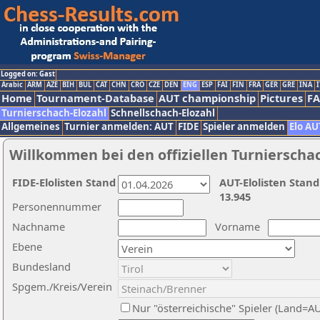
Logged on: Gast
Arabic
ARM
AZE
BIH
BUL
CAT
CHN
CRO
CZE
DEN
ENG
ESP
FAI
FIN
FRA
GER
GRE
INA
I
Home
Tournament-Database
AUT championship
Pictures
F
Turnierschach-Elozahl
Schnellschach-Elozahl
Allgemeines
Turnier anmelden: AUT
FIDE
Spieler anmelden
Elo AU
Willkommen bei den offiziellen Turnierscha
FIDE-Elolisten Stand
AUT-Elolisten Stand
13.945
Personennummer
Nachname
Vorname
Ebene
Bundesland
Spgem./Kreis/Verein
Nur "österreichische" Spieler (Land=A