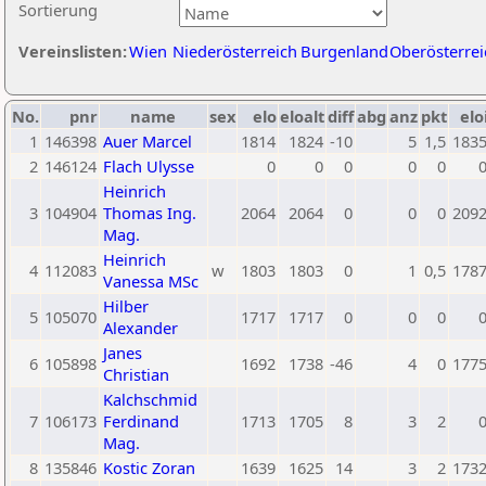
Sortierung
Vereinslisten:
Wien
Niederösterreich
Burgenland
Oberösterrei
No.
pnr
name
sex
elo
eloalt
diff
abg
anz
pkt
elo
1
146398
Auer Marcel
1814
1824
-10
5
1,5
183
2
146124
Flach Ulysse
0
0
0
0
0
Heinrich
3
104904
Thomas Ing.
2064
2064
0
0
0
209
Mag.
Heinrich
4
112083
w
1803
1803
0
1
0,5
178
Vanessa MSc
Hilber
5
105070
1717
1717
0
0
0
Alexander
Janes
6
105898
1692
1738
-46
4
0
177
Christian
Kalchschmid
7
106173
Ferdinand
1713
1705
8
3
2
Mag.
8
135846
Kostic Zoran
1639
1625
14
3
2
173