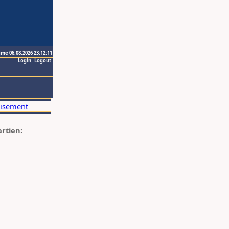
ime 06.08.2026 23:12:11
Login
Logout
artien: