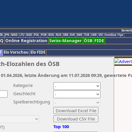
Servert
TA
JPN
MKD
LTU
NED
POL
POR
ROU
RUS
SRB
SVK
SWE
TUR
UKR
VIE
FontSize:11pt
AQ
Online Registration
Swiss-Manager
ÖSB
FIDE
T
Elo Vorschau
Elo FIDE
ch-Elozahlen des ÖSB
 01.04.2026, letzte Änderung am 11.07.2026 09:29, gewertete P
Kategorie
Geschlecht
Spielberechtigung
Top 100
UT)