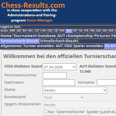
Logged on: Gast
Arabic
ARM
AZE
BIH
BUL
CAT
CHN
CRO
CZE
DEN
ENG
ESP
FAI
FIN
FRA
GER
GRE
INA
I
Home
Tournament-Database
AUT championship
Pictures
F
Turnierschach-Elozahl
Schnellschach-Elozahl
Allgemeines
Turnier anmelden: AUT
FIDE
Spieler anmelden
Elo AU
Willkommen bei den offiziellen Turnierscha
FIDE-Elolisten Stand
AUT-Elolisten Stand
13.945
Personennummer
Nachname
Vorname
Ebene
Bundesland
Spgem./Kreis/Verein
Nur "österreichische" Spieler (Land=A