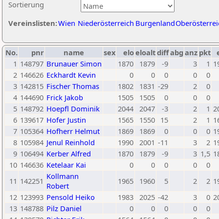
Sortierung
Vereinslisten:
Wien
Niederösterreich
Burgenland
Oberösterrei
No.
pnr
name
sex
elo
eloalt
diff
abg
anz
pkt
1
148797
Brunauer Simon
1870
1879
-9
3
1
1
2
146626
Eckhardt Kevin
0
0
0
0
0
3
142815
Fischer Thomas
1802
1831
-29
2
0
4
144690
Frick Jakob
1505
1505
0
0
0
5
148792
Hoepfl Dominik
2044
2047
-3
2
1
2
6
139617
Hofer Justin
1565
1550
15
2
1
1
7
105364
Hofherr Helmut
1869
1869
0
0
0
1
8
105984
Jenul Reinhold
1990
2001
-11
3
2
1
9
106494
Kerber Alfred
1870
1879
-9
3
1,5
1
10
146636
Ketelaar Kai
0
0
0
0
0
Kollmann
11
142251
1965
1960
5
2
2
1
Robert
12
123993
Pensold Heiko
1983
2025
-42
3
0
2
13
148788
Pilz Daniel
0
0
0
0
0