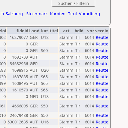
ch
Salzburg
Steiermark
Kärnten
Tirol
Vorarlberg
eloi
fideid
Land
kat
titel
art
bdld
vnr
verein
902
16279077
GER
U18
Stamm
Tir
6014
Reutte
0
0
GER
Stamm
Tir
6014
Reutte
0
0
GER
S60
Stamm
Tir
6014
Reutte
0
1692739
AUT
Stamm
Tir
6014
Reutte
000
34632956
GER
Stamm
Tir
6014
Reutte
688
1698915
AUT
U20
Stamm
Tir
6014
Reutte
930
1637835
AUT
S65
Stamm
Tir
6014
Reutte
999
1608495
AUT
S65
Stamm
Tir
6014
Reutte
889
1610570
AUT
S65
Stamm
Tir
6014
Reutte
0
0
NED
U18
Stamm
Tir
6014
Reutte
961
4666895
GER
S50
Stamm
Tir
6014
Reutte
010
24679488
GER
S50
Stamm
Tir
6014
Reutte
0
530012635
AUT
U16
Stamm
Tir
6014
Reutte