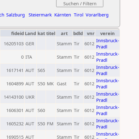
ch
Salzburg
Steiermark
Kärnten
Tirol
Vorarlberg
fideid
Land
kat
titel
art
bdld
vnr
verein
Innsbruck-
16205103
GER
Stamm
Tir
6012
Pradl
Innsbruck-
0
ITA
Stamm
Tir
6012
Pradl
Innsbruck-
1617141
AUT
S65
Stamm
Tir
6012
Pradl
Innsbruck-
1604899
AUT
S50
MK
Gast
Tir
6012
Pradl
Innsbruck-
14143100
UKR
Stamm
Tir
6012
Pradl
Innsbruck-
1606301
AUT
S60
Stamm
Tir
6012
Pradl
Innsbruck-
1605232
AUT
S50
FM
Stamm
Tir
6012
Pradl
Innsbruck-
1690515
AUT
Stamm
Tir
6012