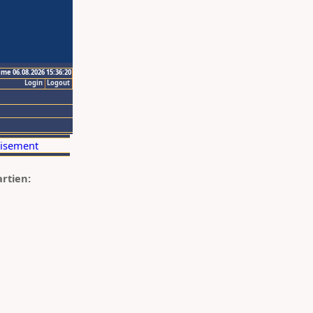
ime 06.08.2026 15:36:20
Login
Logout
artien: