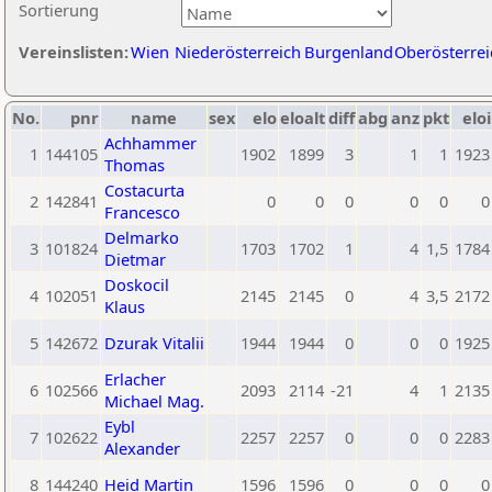
Sortierung
Vereinslisten:
Wien
Niederösterreich
Burgenland
Oberösterrei
No.
pnr
name
sex
elo
eloalt
diff
abg
anz
pkt
eloi
Achhammer
1
144105
1902
1899
3
1
1
1923
Thomas
Costacurta
2
142841
0
0
0
0
0
0
Francesco
Delmarko
3
101824
1703
1702
1
4
1,5
1784
Dietmar
Doskocil
4
102051
2145
2145
0
4
3,5
2172
Klaus
5
142672
Dzurak Vitalii
1944
1944
0
0
0
1925
Erlacher
6
102566
2093
2114
-21
4
1
2135
Michael Mag.
Eybl
7
102622
2257
2257
0
0
0
2283
Alexander
8
144240
Heid Martin
1596
1596
0
0
0
0