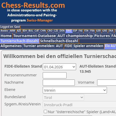
Logged on: Gast
Arabic
ARM
AZE
BIH
BUL
CAT
CHN
CRO
CZE
DEN
ENG
ESP
FAI
FIN
FRA
GER
GRE
INA
I
Home
Tournament-Database
AUT championship
Pictures
F
Turnierschach-Elozahl
Schnellschach-Elozahl
Allgemeines
Turnier anmelden: AUT
FIDE
Spieler anmelden
Elo AU
Willkommen bei den offiziellen Turnierscha
FIDE-Elolisten Stand
AUT-Elolisten Stand
13.945
Personennummer
Nachname
Vorname
Ebene
Bundesland
Spgem./Kreis/Verein
Nur "österreichische" Spieler (Land=A