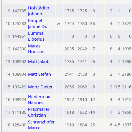
Hofstädter
9
142785
1725
1725
0
2
1
0
Johann
Kimpel
10
125282
w
1744
1780
-36
4
1
1874
Janine Dr.
Lumma
11
144951
0
0
0
0
0
0
Liborius
Maras
12
140390
2035
2042
-7
8
4
1995
Houssni
13
108902
Matt Jakob
1735
1741
-6
4
1
1698
14
108904
Matt Stefan
2141
2138
3
2
1
2180
15
109429
Monz Dieter
2056
2062
-6
2
0,5
2116
Niedermair
16
109924
1922
1910
12
4
3
1915
Hannes
Praxmarer
17
111180
1918
1932
-14
7
3
1950
Christian
Schranzhofer
18
128490
1910
1884
26
6
4,5
1937
Marco