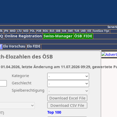
Servert
TA
JPN
MKD
LTU
NED
POL
POR
ROU
RUS
SRB
SVK
SWE
TUR
UKR
VIE
FontSize:11pt
AQ
Online Registration
Swiss-Manager
ÖSB
FIDE
T
Elo Vorschau
Elo FIDE
ch-Elozahlen des ÖSB
 01.04.2026, letzte Änderung am 11.07.2026 09:29, gewertete P
Kategorie
Geschlecht
Spielberechtigung
Top 100
UT)