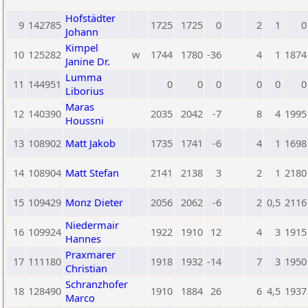
Hofstädter
9
142785
1725
1725
0
2
1
0
Johann
Kimpel
10
125282
w
1744
1780
-36
4
1
1874
Janine Dr.
Lumma
11
144951
0
0
0
0
0
0
Liborius
Maras
12
140390
2035
2042
-7
8
4
1995
Houssni
13
108902
Matt Jakob
1735
1741
-6
4
1
1698
14
108904
Matt Stefan
2141
2138
3
2
1
2180
15
109429
Monz Dieter
2056
2062
-6
2
0,5
2116
Niedermair
16
109924
1922
1910
12
4
3
1915
Hannes
Praxmarer
17
111180
1918
1932
-14
7
3
1950
Christian
Schranzhofer
18
128490
1910
1884
26
6
4,5
1937
Marco