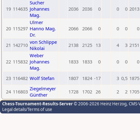
Sucher
19
114635
Johannes
2036
2036
0
0
0
2013
Mag.
Ulmer
20
115297
Hanno Mag.
2066
2066
0
0
0
0
Dr.
von Schlippe
21
142710
2138
2125
13
4
3
2151
Nikolai
Weber
22
115832
Johannes
1833
1833
0
0
0
0
Mag.
23
116482
Wolf Stefan
1807
1824
-17
3
0,5
1875
Ziegelmeyer
24
116803
1728
1702
26
2
2
1705
Günther
Chess-Tournament-Results-Server
© 2006-2026 Heinz Herzog
, CMS-
Legal details/Terms of use