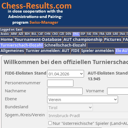
Logged on: Gast
Arabic
ARM
AZE
BIH
BUL
CAT
CHN
CRO
CZE
DEN
ENG
ESP
FAI
FIN
FRA
GER
GRE
INA
I
Home
Tournament-Database
AUT championship
Pictures
F
Turnierschach-Elozahl
Schnellschach-Elozahl
Allgemeines
Turnier anmelden: AUT
FIDE
Spieler anmelden
Elo AU
Willkommen bei den offiziellen Turnierscha
FIDE-Elolisten Stand
AUT-Elolisten Stand
13.945
Personennummer
Nachname
Vorname
Ebene
Bundesland
Spgem./Kreis/Verein
Nur "österreichische" Spieler (Land=A