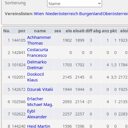
Sortierung
Vereinslisten:
Wien
Niederösterreich
Burgenland
Oberösterrei
No.
pnr
name
sex
elo
eloalt
diff
abg
anz
pkt
eloi
Achhammer
1
144105
1902
1899
3
1
1
1923
Thomas
Costacurta
2
142841
0
0
0
0
0
0
Francesco
Delmarko
3
101824
1703
1702
1
4
1,5
1784
Dietmar
Doskocil
4
102051
2145
2145
0
4
3,5
2172
Klaus
5
142672
Dzurak Vitalii
1944
1944
0
0
0
1925
Erlacher
6
102566
2093
2114
-21
4
1
2135
Michael Mag.
Eybl
7
102622
2257
2257
0
0
0
2283
Alexander
8
144240
Heid Martin
1596
1596
0
0
0
0