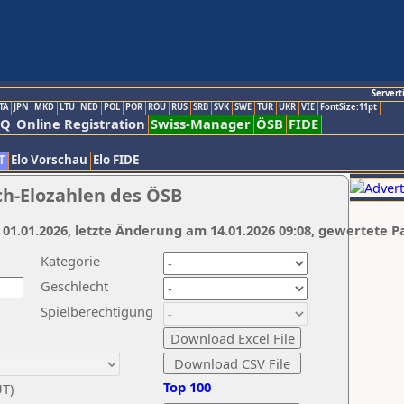
Servert
TA
JPN
MKD
LTU
NED
POL
POR
ROU
RUS
SRB
SVK
SWE
TUR
UKR
VIE
FontSize:11pt
AQ
Online Registration
Swiss-Manager
ÖSB
FIDE
T
Elo Vorschau
Elo FIDE
ch-Elozahlen des ÖSB
 01.01.2026, letzte Änderung am 14.01.2026 09:08, gewertete P
Kategorie
Geschlecht
Spielberechtigung
Top 100
UT)