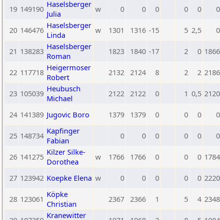
Haselsberger
19
149190
w
0
0
0
0
0
0
Julia
Haselsberger
20
146476
w
1301
1316
-15
5
2,5
0
Linda
Haselsberger
21
138283
1823
1840
-17
2
0
1866
Roman
Heigermoser
22
117718
2132
2124
8
2
2
2186
Robert
Heubusch
23
105039
2122
2122
0
1
0,5
2120
Michael
24
141389
Jugovic Boro
1379
1379
0
0
0
0
Kapfinger
25
148734
0
0
0
0
0
0
Fabian
Kilzer Silke-
26
141275
w
1766
1766
0
0
0
1784
Dorothea
27
123942
Koepke Elena
w
0
0
0
0
0
2220
Köpke
28
123061
2367
2366
1
5
4
2348
Christian
Kranewitter