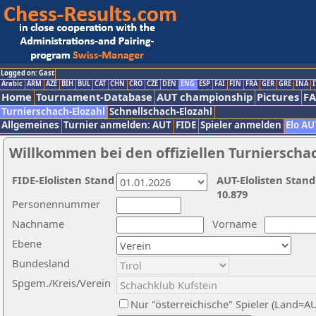
Logged on: Gast
Arabic
ARM
AZE
BIH
BUL
CAT
CHN
CRO
CZE
DEN
ENG
ESP
FAI
FIN
FRA
GER
GRE
INA
I
Home
Tournament-Database
AUT championship
Pictures
F
Turnierschach-Elozahl
Schnellschach-Elozahl
Allgemeines
Turnier anmelden: AUT
FIDE
Spieler anmelden
Elo AU
Willkommen bei den offiziellen Turnierscha
FIDE-Elolisten Stand
AUT-Elolisten Stand
10.879
Personennummer
Nachname
Vorname
Ebene
Bundesland
Spgem./Kreis/Verein
Nur "österreichische" Spieler (Land=A