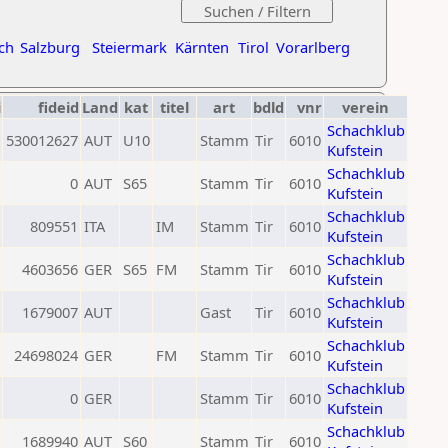
ch
Salzburg
Steiermark
Kärnten
Tirol
Vorarlberg
i
fideid
Land
kat
titel
art
bdld
vnr
verein
Schachklub
530012627
AUT
U10
Stamm
Tir
6010
Kufstein
Schachklub
0
AUT
S65
Stamm
Tir
6010
Kufstein
Schachklub
809551
ITA
IM
Stamm
Tir
6010
Kufstein
Schachklub
4603656
GER
S65
FM
Stamm
Tir
6010
Kufstein
Schachklub
1679007
AUT
Gast
Tir
6010
Kufstein
Schachklub
24698024
GER
FM
Stamm
Tir
6010
Kufstein
Schachklub
0
GER
Stamm
Tir
6010
Kufstein
Schachklub
1689940
AUT
S60
Stamm
Tir
6010