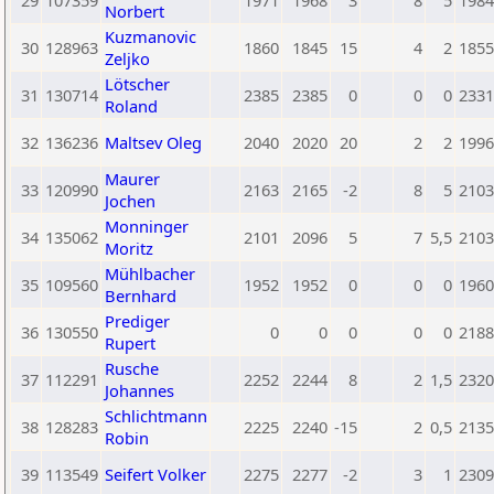
29
107359
1971
1968
3
8
5
1984
Norbert
Kuzmanovic
30
128963
1860
1845
15
4
2
1855
Zeljko
Lötscher
31
130714
2385
2385
0
0
0
2331
Roland
32
136236
Maltsev Oleg
2040
2020
20
2
2
1996
Maurer
33
120990
2163
2165
-2
8
5
2103
Jochen
Monninger
34
135062
2101
2096
5
7
5,5
2103
Moritz
Mühlbacher
35
109560
1952
1952
0
0
0
1960
Bernhard
Prediger
36
130550
0
0
0
0
0
2188
Rupert
Rusche
37
112291
2252
2244
8
2
1,5
2320
Johannes
Schlichtmann
38
128283
2225
2240
-15
2
0,5
2135
Robin
39
113549
Seifert Volker
2275
2277
-2
3
1
2309