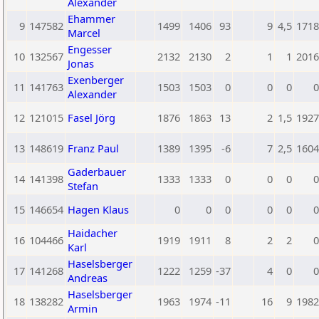
Alexander
Ehammer
9
147582
1499
1406
93
9
4,5
1718
Marcel
Engesser
10
132567
2132
2130
2
1
1
2016
Jonas
Exenberger
11
141763
1503
1503
0
0
0
0
Alexander
12
121015
Fasel Jörg
1876
1863
13
2
1,5
1927
13
148619
Franz Paul
1389
1395
-6
7
2,5
1604
Gaderbauer
14
141398
1333
1333
0
0
0
0
Stefan
15
146654
Hagen Klaus
0
0
0
0
0
0
Haidacher
16
104466
1919
1911
8
2
2
0
Karl
Haselsberger
17
141268
1222
1259
-37
4
0
0
Andreas
Haselsberger
18
138282
1963
1974
-11
16
9
1982
Armin