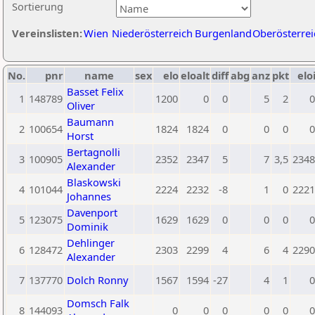
Sortierung
Vereinslisten:
Wien
Niederösterreich
Burgenland
Oberösterrei
No.
pnr
name
sex
elo
eloalt
diff
abg
anz
pkt
elo
Basset Felix
1
148789
1200
0
0
5
2
0
Oliver
Baumann
2
100654
1824
1824
0
0
0
0
Horst
Bertagnolli
3
100905
2352
2347
5
7
3,5
2348
Alexander
Blaskowski
4
101044
2224
2232
-8
1
0
2221
Johannes
Davenport
5
123075
1629
1629
0
0
0
0
Dominik
Dehlinger
6
128472
2303
2299
4
6
4
2290
Alexander
7
137770
Dolch Ronny
1567
1594
-27
4
1
0
Domsch Falk
8
144093
0
0
0
0
0
0