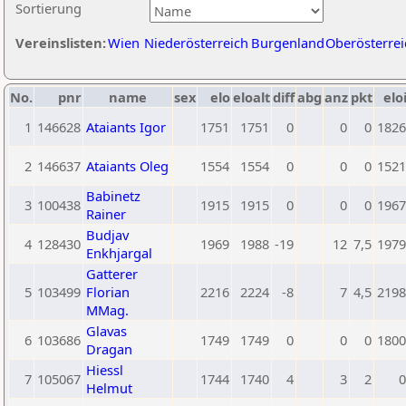
Sortierung
Vereinslisten:
Wien
Niederösterreich
Burgenland
Oberösterrei
No.
pnr
name
sex
elo
eloalt
diff
abg
anz
pkt
elo
1
146628
Ataiants Igor
1751
1751
0
0
0
1826
2
146637
Ataiants Oleg
1554
1554
0
0
0
1521
Babinetz
3
100438
1915
1915
0
0
0
1967
Rainer
Budjav
4
128430
1969
1988
-19
12
7,5
1979
Enkhjargal
Gatterer
5
103499
Florian
2216
2224
-8
7
4,5
2198
MMag.
Glavas
6
103686
1749
1749
0
0
0
1800
Dragan
Hiessl
7
105067
1744
1740
4
3
2
0
Helmut