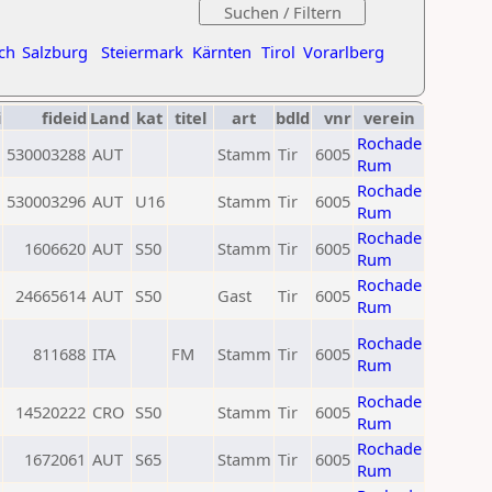
ch
Salzburg
Steiermark
Kärnten
Tirol
Vorarlberg
i
fideid
Land
kat
titel
art
bdld
vnr
verein
Rochade
530003288
AUT
Stamm
Tir
6005
Rum
Rochade
530003296
AUT
U16
Stamm
Tir
6005
Rum
Rochade
1606620
AUT
S50
Stamm
Tir
6005
Rum
Rochade
24665614
AUT
S50
Gast
Tir
6005
Rum
Rochade
811688
ITA
FM
Stamm
Tir
6005
Rum
Rochade
14520222
CRO
S50
Stamm
Tir
6005
Rum
Rochade
1672061
AUT
S65
Stamm
Tir
6005
Rum