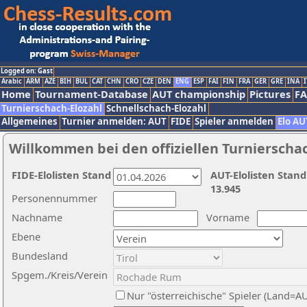
Logged on: Gast
Arabic
ARM
AZE
BIH
BUL
CAT
CHN
CRO
CZE
DEN
ENG
ESP
FAI
FIN
FRA
GER
GRE
INA
I
Home
Tournament-Database
AUT championship
Pictures
F
Turnierschach-Elozahl
Schnellschach-Elozahl
Allgemeines
Turnier anmelden: AUT
FIDE
Spieler anmelden
Elo AU
Willkommen bei den offiziellen Turnierscha
FIDE-Elolisten Stand
AUT-Elolisten Stand
13.945
Personennummer
Nachname
Vorname
Ebene
Bundesland
Spgem./Kreis/Verein
Nur "österreichische" Spieler (Land=A