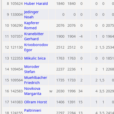
8
105624
Huber Harald
1840
1840
0
0
0
0
Jedinger
9
133004
0
0
0
0
0
0
Noah
Kapferer
10
106290
2076
2076
0
0
0
2075
Romed
Kranebitter
11
107357
1900
1904
-4
1
0
1964
Gerhard
Krivoborodov
12
121130
2512
2512
0
2
1,5
2534
Egor
13
122353
Mikulic Ivica
1763
1763
0
0
0
1851
Moroder
14
109454
2237
2236
1
2
1
2268
Stefan
Muehlbacher
15
109564
1735
1733
2
2
1,5
0
Friedrich
Novikova
16
142583
w
2030
1996
34
4
3,5
2029
Margarita
17
141083
Ollram Horst
1406
1391
15
1
1
0
Paltrinieri
18
124155
2297
2284
13
4
3,5
2414