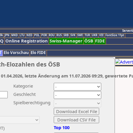
Servert
TA
JPN
MKD
LTU
NED
POL
POR
ROU
RUS
SRB
SVK
SWE
TUR
UKR
VIE
FontSize:11pt
AQ
Online Registration
Swiss-Manager
ÖSB
FIDE
T
Elo Vorschau
Elo FIDE
ch-Elozahlen des ÖSB
 01.04.2026, letzte Änderung am 11.07.2026 09:29, gewertete P
Kategorie
Geschlecht
Spielberechtigung
Top 100
UT)