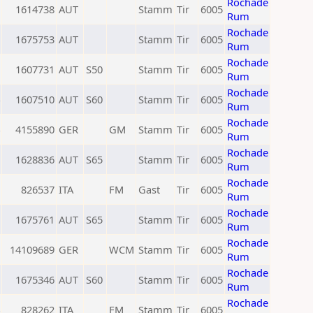
Rochade
1614738
AUT
Stamm
Tir
6005
Rum
Rochade
1675753
AUT
Stamm
Tir
6005
Rum
Rochade
1607731
AUT
S50
Stamm
Tir
6005
Rum
Rochade
1607510
AUT
S60
Stamm
Tir
6005
Rum
Rochade
4155890
GER
GM
Stamm
Tir
6005
Rum
Rochade
1628836
AUT
S65
Stamm
Tir
6005
Rum
Rochade
826537
ITA
FM
Gast
Tir
6005
Rum
Rochade
1675761
AUT
S65
Stamm
Tir
6005
Rum
Rochade
14109689
GER
WCM
Stamm
Tir
6005
Rum
Rochade
1675346
AUT
S60
Stamm
Tir
6005
Rum
Rochade
828262
ITA
FM
Stamm
Tir
6005