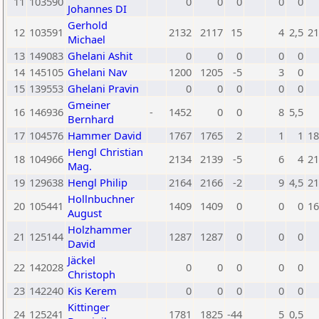
11
103590
0
0
0
0
0
Johannes DI
Gerhold
12
103591
2132
2117
15
4
2,5
21
Michael
13
149083
Ghelani Ashit
0
0
0
0
0
14
145105
Ghelani Nav
1200
1205
-5
3
0
15
139553
Ghelani Pravin
0
0
0
0
0
Gmeiner
16
146936
-
1452
0
0
8
5,5
Bernhard
17
104576
Hammer David
1767
1765
2
1
1
18
Hengl Christian
18
104966
2134
2139
-5
6
4
21
Mag.
19
129638
Hengl Philip
2164
2166
-2
9
4,5
21
Hollnbuchner
20
105441
1409
1409
0
0
0
16
August
Holzhammer
21
125144
1287
1287
0
0
0
David
Jäckel
22
142028
0
0
0
0
0
Christoph
23
142240
Kis Kerem
0
0
0
0
0
Kittinger
24
125241
1781
1825
-44
5
0,5