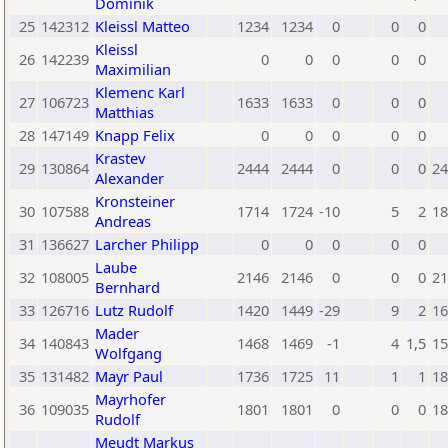
Dominik
25
142312
Kleissl Matteo
1234
1234
0
0
0
Kleissl
26
142239
0
0
0
0
0
Maximilian
Klemenc Karl
27
106723
1633
1633
0
0
0
Matthias
28
147149
Knapp Felix
0
0
0
0
0
Krastev
29
130864
2444
2444
0
0
0
24
Alexander
Kronsteiner
30
107588
1714
1724
-10
5
2
18
Andreas
31
136627
Larcher Philipp
0
0
0
0
0
Laube
32
108005
2146
2146
0
0
0
21
Bernhard
33
126716
Lutz Rudolf
1420
1449
-29
9
2
16
Mader
34
140843
1468
1469
-1
4
1,5
15
Wolfgang
35
131482
Mayr Paul
1736
1725
11
1
1
18
Mayrhofer
36
109035
1801
1801
0
0
0
18
Rudolf
Meudt Markus