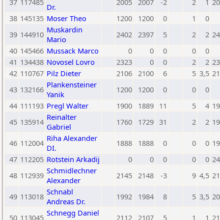
37
117485
2005
2007
-2
2
1
20
Dr.
38
145135
Moser Theo
1200
1200
0
1
0
Muskardin
39
144910
2402
2397
5
2
2
24
Mario
40
145466
Mussack Marco
0
0
0
0
0
41
134438
Novosel Lovro
2323
0
0
2
2
23
42
110767
Pilz Dieter
2106
2100
6
5
3,5
21
Plankensteiner
43
132166
1200
1200
0
0
0
Yanik
44
111193
Pregl Walter
1900
1889
11
5
4
19
Reinalter
45
135914
1760
1729
31
2
2
19
Gabriel
Riha Alexander
46
112004
1888
1888
0
0
0
19
DI.
47
112205
Rotstein Arkadij
0
0
0
0
0
24
Schmidlechner
48
112939
2145
2148
-3
9
4,5
21
Alexander
Schnabl
49
113018
1992
1984
8
5
3,5
20
Andreas Dr.
Schnegg Daniel
50
113045
2112
2107
5
1
1
21