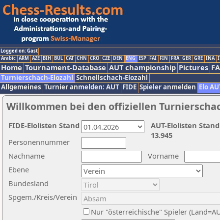
Logged on: Gast
Arabic
ARM
AZE
BIH
BUL
CAT
CHN
CRO
CZE
DEN
ENG
ESP
FAI
FIN
FRA
GER
GRE
INA
I
Home
Tournament-Database
AUT championship
Pictures
F
Turnierschach-Elozahl
Schnellschach-Elozahl
Allgemeines
Turnier anmelden: AUT
FIDE
Spieler anmelden
Elo AU
Willkommen bei den offiziellen Turnierscha
FIDE-Elolisten Stand
AUT-Elolisten Stand
13.945
Personennummer
Nachname
Vorname
Ebene
Bundesland
Spgem./Kreis/Verein
Nur "österreichische" Spieler (Land=A