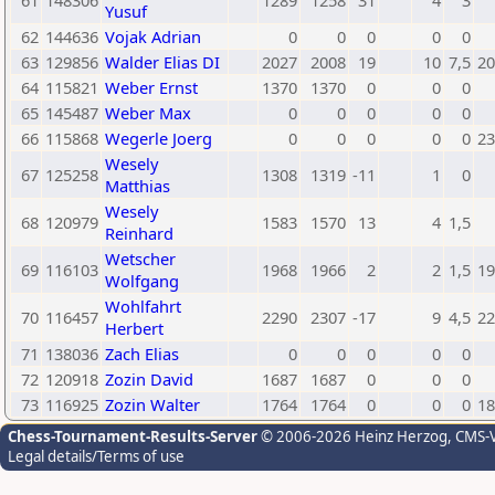
61
148306
1289
1258
31
4
3
Yusuf
62
144636
Vojak Adrian
0
0
0
0
0
63
129856
Walder Elias DI
2027
2008
19
10
7,5
20
64
115821
Weber Ernst
1370
1370
0
0
0
65
145487
Weber Max
0
0
0
0
0
66
115868
Wegerle Joerg
0
0
0
0
0
23
Wesely
67
125258
1308
1319
-11
1
0
Matthias
Wesely
68
120979
1583
1570
13
4
1,5
Reinhard
Wetscher
69
116103
1968
1966
2
2
1,5
19
Wolfgang
Wohlfahrt
70
116457
2290
2307
-17
9
4,5
22
Herbert
71
138036
Zach Elias
0
0
0
0
0
72
120918
Zozin David
1687
1687
0
0
0
73
116925
Zozin Walter
1764
1764
0
0
0
18
Chess-Tournament-Results-Server
© 2006-2026 Heinz Herzog
, CMS-
Legal details/Terms of use