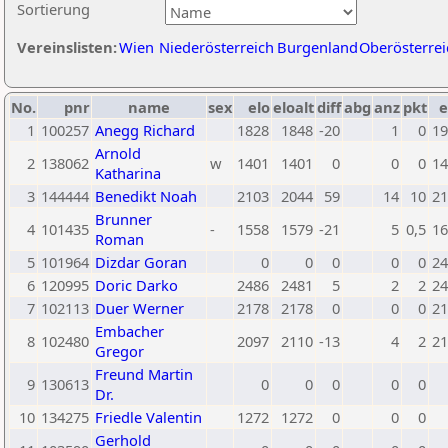
Sortierung
Vereinslisten:
Wien
Niederösterreich
Burgenland
Oberösterrei
No.
pnr
name
sex
elo
eloalt
diff
abg
anz
pkt
e
1
100257
Anegg Richard
1828
1848
-20
1
0
19
Arnold
2
138062
w
1401
1401
0
0
0
14
Katharina
3
144444
Benedikt Noah
2103
2044
59
14
10
21
Brunner
4
101435
-
1558
1579
-21
5
0,5
16
Roman
5
101964
Dizdar Goran
0
0
0
0
0
24
6
120995
Doric Darko
2486
2481
5
2
2
24
7
102113
Duer Werner
2178
2178
0
0
0
21
Embacher
8
102480
2097
2110
-13
4
2
21
Gregor
Freund Martin
9
130613
0
0
0
0
0
Dr.
10
134275
Friedle Valentin
1272
1272
0
0
0
Gerhold