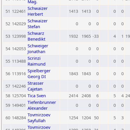
Mag.
Schwaizer
51
122461
1413
1413
0
0
0
Herbert
Schwaizer
52
142029
0
0
0
0
0
Stefan
Schwarz
53
123998
1932
1965
-33
4
1
19
Benedikt
Schweiger
54
142053
0
0
0
0
0
Jonathan
Scrinzi
55
113488
0
0
0
0
0
Raimund
Spielberger
56
113916
1843
1843
0
0
0
Georg DI
Strasser
57
142246
0
0
0
0
0
Cajetan
58
125704
Tica Sven
2414
2408
6
5
4
24
Tiefenbrunner
59
149401
0
0
0
0
0
Alexander
Tovmirzoev
60
148284
1254
1204
50
5
3
Sayfullah
Tovmirzoev